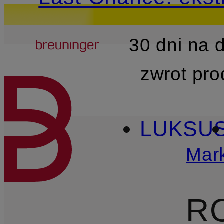
Breuninger
30 dni na
PRZEJDŹ DO GŁÓWNEJ 
zwrot pr
LUKSU
Mark
R