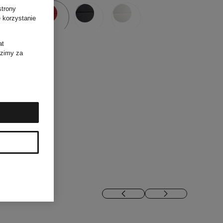
strony
 korzystanie
at
dzimy za