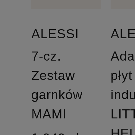
ALESSI
ALE
7-cz.
Ada
Zestaw
płyt
garnków
ind
MAMI
LIT
HE