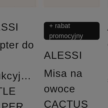
SSI
+ rabat
promocyjny
pter do
ALESSI
Misa na
ukcyjnych
owoce
TLE
CACTUS
LPER