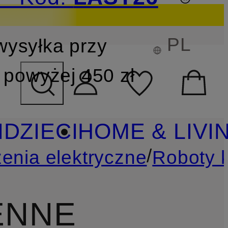
PL
wysyłka przy
YSZUKIWANIA
powyżej 450 zł
I
DZIECI
HOME & LIVI
/
enia elektryczne
Roboty 
ENNE