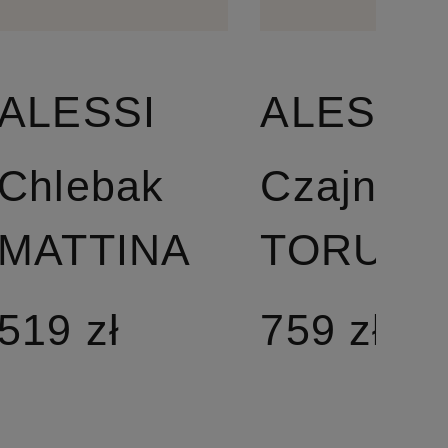
ALESSI
ALESSI
Chlebak
Czajnik
MATTINA
TORU
519 zł
759 zł