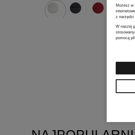
Możesz w k
internetow
z narzędzi
W naszej
p
stosowanyc
pomocą pli
NAJPOPULARNI