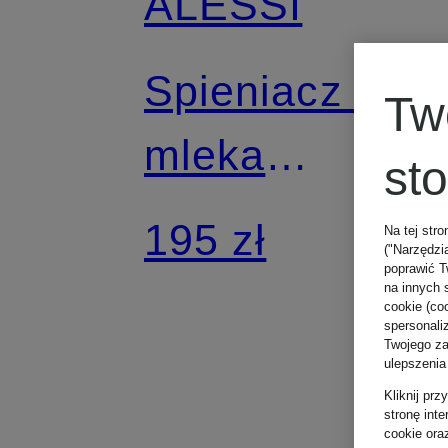
ALESSI
Spieniacz do
Tw
mleka
st
PULCINA
195 zł
Na tej stro
("Narzędzi
poprawić T
na innych 
cookie (coo
spersonali
Twojego zac
ulepszenia
Kliknij pr
stronę int
cookie ora