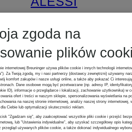
ALESSI
Spieniacz do
oja zgoda na
mleka
osowanie plików cook
PULCINA
195 zł
nie internetowej Breuninger używa plików cookie i innych technologii internet
a"). Za Twoją zgodą, my i nasi partnerzy (dostawcy zewnętrzni) używamy nar
wój komfort zakupów i nasze usługi online, a także aby pokazać Ci interesuj
stronach. Dane osobowe mogą być przetwarzane (np. adresy IP, identyfikator
kie ID), informacje o przeglądarce i lokalizacji, zachowanie użytkownika) w c
zowania ofert i treści w naszym sklepie, spersonalizowania wyświetlania na p
howania na naszej stronie internetowej, analizy naszej strony internetowej, w
 dla Ciebie lub optymalizacji skuteczności reklam.
zycisk "Zgadzam się", aby zaakceptować wszystkie pliki cookie i przejść bezp
ernetową, lub "Ustawienia indywidualne", aby uzyskać szczegółowy opis katego
z przegląd używanych plików cookie, a także dokonać indywidualnego wyboru