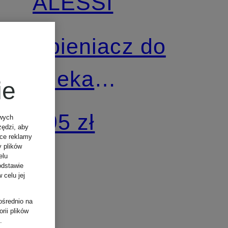
ALESSI
Spieniacz do
mleka
ie
PULCINA
195 zł
owych
zędzi, aby
ące reklamy
y plików
elu
odstawie
 celu jej
ośrednio na
rii plików
.