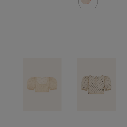
przędzą