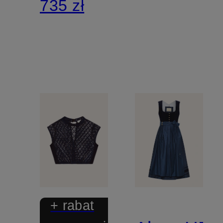
735 zł
+ rabat