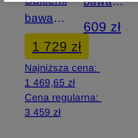
bawarska
bawarska
LOU z
609 zł
CARINA
dziurkowa
1 729 zł
koronki
Najniższa cena:
i
1 469,65 zł
rękawem
Cena regularna:
3/4
3 459 zł