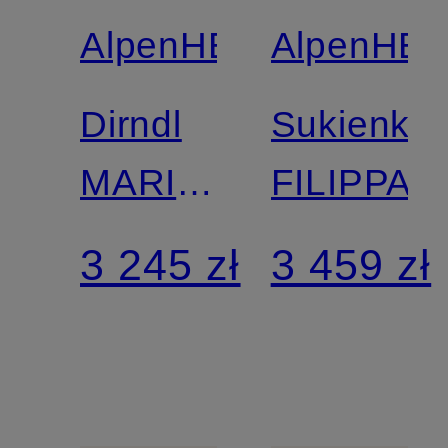
AlpenHERZ
AlpenHE
Dirndl
Sukienka
MARIE
FILIPPA
z lnem i
3 245 zł
3 459 zł
falbanami