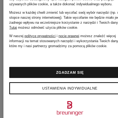
używanych plików cookie, a także dokonać indywidualnego wyboru.
Możesz w każdej chwili zmienić lub wycofać swój wybór narzędzi (np.
stopce naszej strony internetowej). Takie wycofanie nie będzie miało j
żadnego wpływu na wcześniejsze korzystanie z narzędzi i Twoich dany
Tutaj
możesz odmówić użycia plików cookie
.
W naszej
polityce prywatności
i
nocie prawnej
możesz znaleźć więcej
informacji na temat stosowanych narzędzi i wykorzystania Twoich dan
które my i nasi partnerzy gromadzimy za pomocą plików cookie.
+ rabat
ZGADZAM SIĘ
AlpenHE
promocyjny
USTAWIENIA INDYWIDUALNE
AlpenHERZ
Bluzka
Sukienka