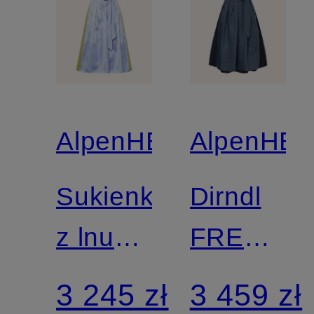
AlpenHERZ
AlpenHE
Sukienka
Dirndl
z lnu
FREDERI
EWELINA
z lnu
3 245 zł
3 459 zł