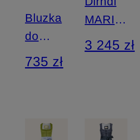
Dirndl
Bluzka
MARIE
do
z lnem i
3 245 zł
sukienki
falbanami
735 zł
bawarskiej
DAPHNE