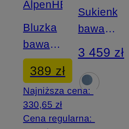
AlpenHERZ
Sukienka
Bluzka
bawarska
bawarska
ROSALIE
3 459 zł
KIM
z
389 zł
błyszcząc
Najniższa cena:
przędzą
330,65 zł
Cena regularna: