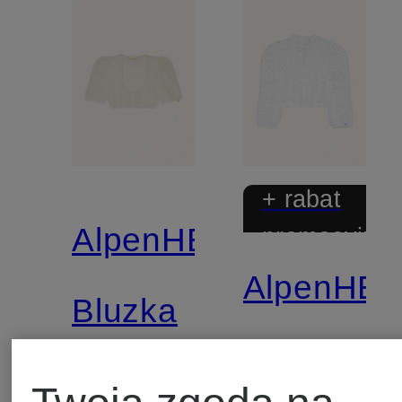
+ rabat
AlpenHERZ
promocyjny
AlpenHE
Bluzka
Bluzka
bawarska