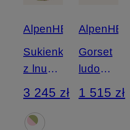
AlpenHERZ
AlpenHE
Sukienka
Gorset
z lnu
ludowy
EWELINA
FRIEDA
3 245 zł
1 515 zł