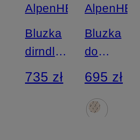
AlpenHERZ
AlpenHE
Bluzka
Bluzka
dirndl
do
KIM
sukienki
735 zł
695 zł
bawarskie
LOLA