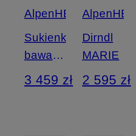
AlpenHERZ
AlpenHE
Sukienka
Dirndl
bawarska
MARIE
MELISSA
3 459 zł
2 595 zł
z
falbanami