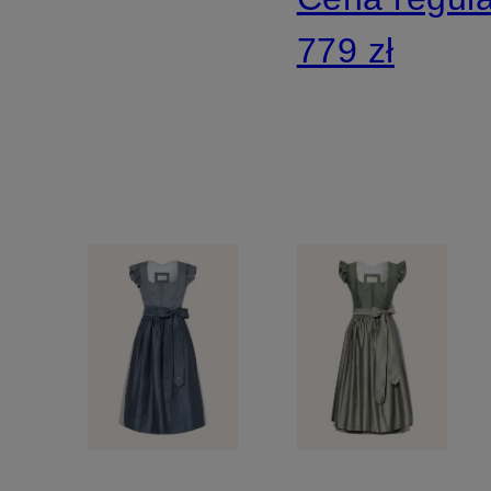
3/4
779 zł