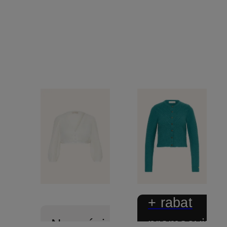
+ rabat
promocyjny
Nowości