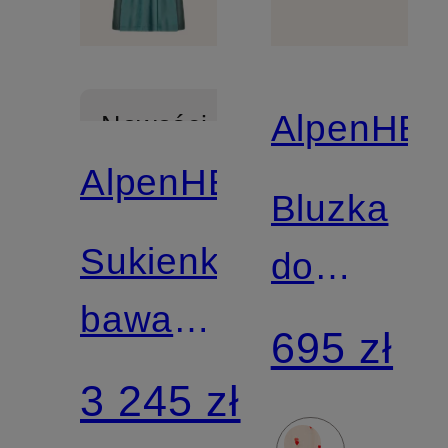
AlpenHE
Nowości
AlpenHERZ
Bluzka
Sukienka
do
bawarska
sukienki
695 zł
MIU z
bawarskie
3 245 zł
brokatową
LOLA