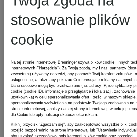
Twoja zgoda na
bawarska
SARAH
565 zł
stosowanie plików
ZOE z
z
349 zł
cookie
koronki
dodatkiem
Najniższa 
jedwabiu
Na tej stronie internetowej Breuninger używa plików cookie i innych tec
314,10 zł
internetowych ("Narzędzia"). Za Twoją zgodą, my i nasi partnerzy (dos
zewnętrzni) używamy narzędzi, aby poprawić Twój komfort zakupów i 
Cena regul
usługi online, a także aby pokazać Ci interesujące reklamy na innych s
Dane osobowe mogą być przetwarzane (np. adresy IP, identyfikatory pl
cookie (cookie ID), informacje o przeglądarce i lokalizacji, zachowanie
695 zł
użytkownika) w celu spersonalizowania ofert i treści w naszym sklepie,
spersonalizowania wyświetlania na podstawie Twojego zachowania na 
stronie internetowej, analizy naszej strony internetowej, w celu jej ulep
dla Ciebie lub optymalizacji skuteczności reklam.
Kliknij przycisk "Zgadzam się", aby zaakceptować wszystkie pliki cook
przejść bezpośrednio na stronę internetową, lub "Ustawienia indywidual
aby uzyskać szczegółowy opis kategorii plików cookie oraz przegląd