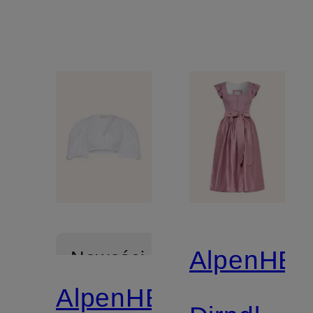
AlpenHE
Nowości
AlpenHERZ