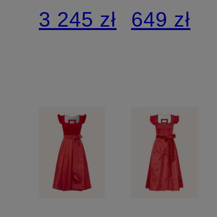
z lnem i
LOU z
3 245 zł
649 zł
falbanami
dziurkowa
koronki