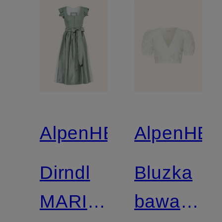
AlpenHERZ
AlpenHE
Dirndl
Bluzka
MARIE
bawarska