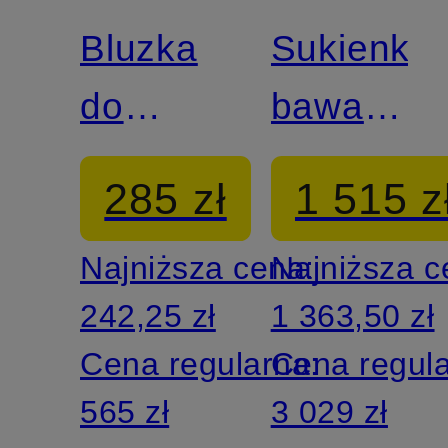
Bluzka
Sukienka
do
bawarska
sukienki
MONACO
285 zł
1 515 z
bawarskiej
Najniższa cena:
Najniższa 
HELLIN
242,25 zł
1 363,50 zł
Cena regularna:
Cena regul
565 zł
3 029 zł