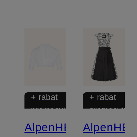
+ rabat
+ rabat
promocyjny
promocyjny
AlpenHERZ
AlpenHE