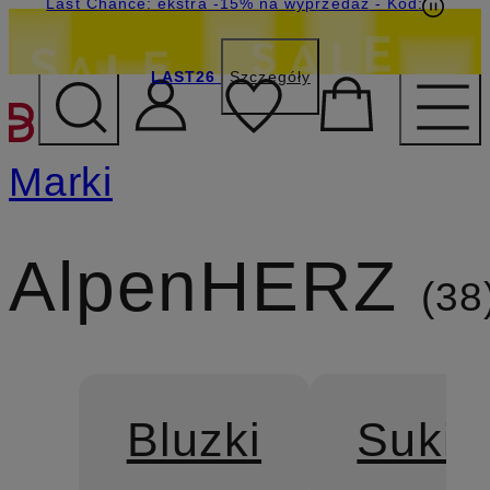
Last Chance: ekstra -15% na wyprzedaż
- Kod:
LAST26
Szczegóły
PRZEJDŹ DO GŁÓWNEJ 
Marki
AlpenHERZ
38
Bluzki
Sukie