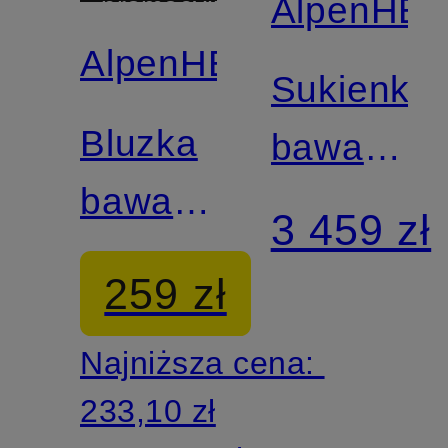
AlpenHE
promocyjny
AlpenHERZ
Sukienka
Bluzka
bawarska
bawarska
z
3 459 zł
LAILA
aksamitu
259 zł
ELLE
Najniższa cena:
233,10 zł