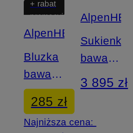
+ rabat
AlpenHE
promocyjny
AlpenHERZ
Sukienka
Bluzka
bawarska
bawarska
LEO z
3 895 zł
CHARLOTTE
odpinany
285 zł
rękawami
Najniższa cena: