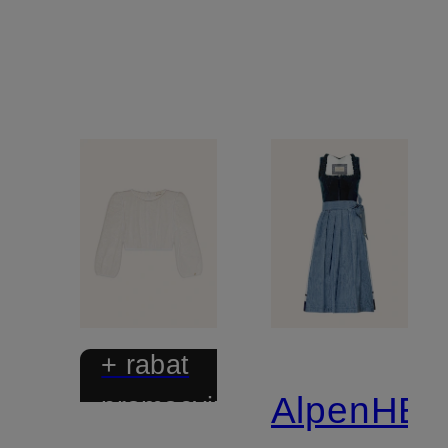
błyszczącą
przędzą
+ rabat
AlpenHE
promocyjny