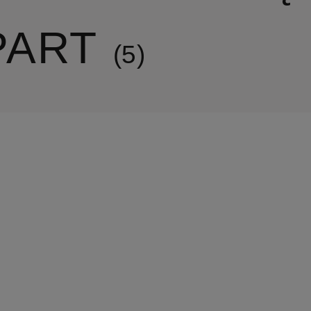
PART
5