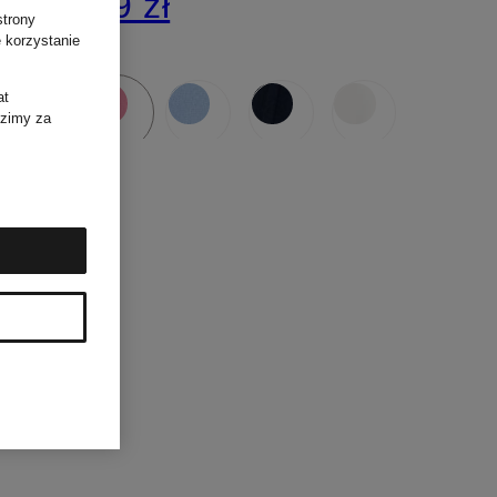
519 zł
strony
 korzystanie
at
dzimy za