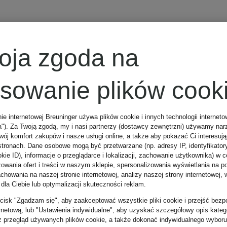
APART
oja zgoda na
bluzka
osowanie plików cook
415 zł
nie internetowej Breuninger używa plików cookie i innych technologii internet
a"). Za Twoją zgodą, my i nasi partnerzy (dostawcy zewnętrzni) używamy nar
wój komfort zakupów i nasze usługi online, a także aby pokazać Ci interesuj
stronach. Dane osobowe mogą być przetwarzane (np. adresy IP, identyfikator
Najniższa cena:
kie ID), informacje o przeglądarce i lokalizacji, zachowanie użytkownika) w c
zowania ofert i treści w naszym sklepie, spersonalizowania wyświetlania na p
howania na naszej stronie internetowej, analizy naszej strony internetowej, w
352,75 zł
 dla Ciebie lub optymalizacji skuteczności reklam.
Cena regularna:
zycisk "Zgadzam się", aby zaakceptować wszystkie pliki cookie i przejść bezp
ernetową, lub "Ustawienia indywidualne", aby uzyskać szczegółowy opis katego
z przegląd używanych plików cookie, a także dokonać indywidualnego wyboru