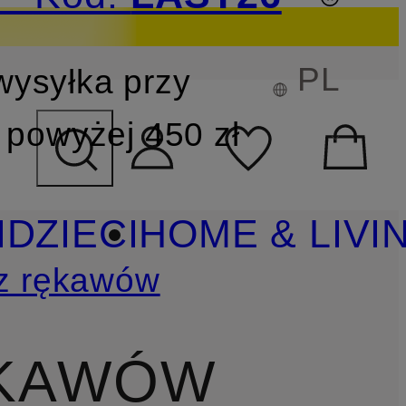
PL
wysyłka przy
YSZUKIWANIA
powyżej 450 zł
I
DZIECI
HOME & LIVI
ez rękawów
ĘKAWÓW