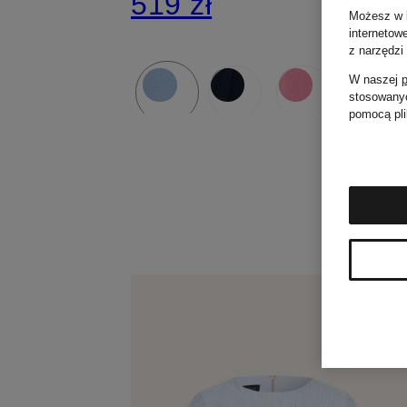
519 zł
Możesz w k
internetow
z narzędzi
W naszej
p
stosowanyc
pomocą pli