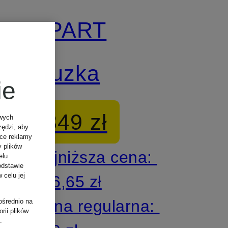
APART
bluzka
ie
349 zł
owych
zędzi, aby
ące reklamy
y plików
Najniższa cena:
elu
odstawie
 celu jej
296,65 zł
Cena regularna:
ośrednio na
rii plików
.