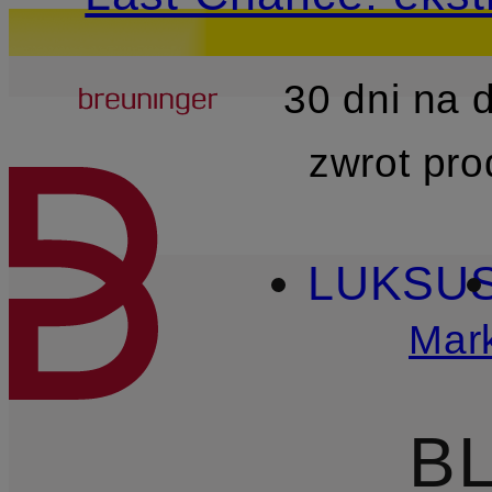
Breuninger
30 dni na
PRZEJDŹ DO GŁÓWNEJ 
zwrot pr
LUKSU
Mark
B