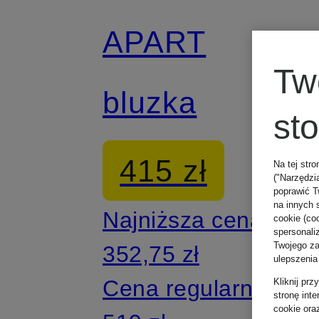
APART
Tw
bluzka
st
415 zł
Na tej stro
("Narzędzi
poprawić T
na innych 
Najniższa cena:
cookie (coo
spersonali
Twojego zac
352,75 zł
ulepszenia
Cena regularna:
Kliknij pr
stronę int
cookie ora