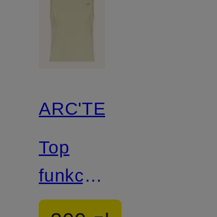
ARC'TERYX
Top
funkcyjny
SUNNA