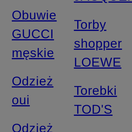
Obuwie
Torby
GUCCI
shopper
męskie
LOEWE
Odzież
Torebki
oui
TOD'S
Odzież