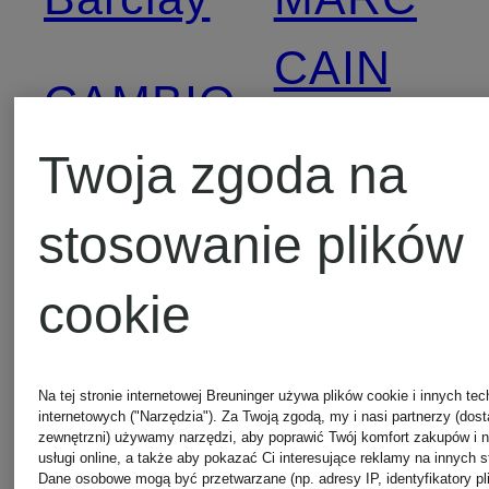
CAIN
CAMBIO
Twoja zgoda na
Marc
CATNOIR
stosowanie plików
O'Polo
cookie
CIRCOLO
Max
1901
Na tej stronie internetowej Breuninger używa plików cookie i innych tec
Mara
internetowych ("Narzędzia"). Za Twoją zgodą, my i nasi partnerzy (dos
zewnętrzni) używamy narzędzi, aby poprawić Twój komfort zakupów i 
usługi online, a także aby pokazać Ci interesujące reklamy na innych s
COS
Dane osobowe mogą być przetwarzane (np. adresy IP, identyfikatory pl