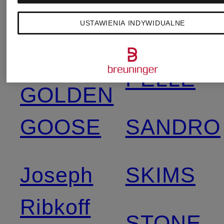
DEN
USTAWIENIA INDYWIDUALNE
BERGH
RINO &
PELLE
GOLDEN
GOOSE
SANDRO
Joseph
SKIMS
Ribkoff
STONE