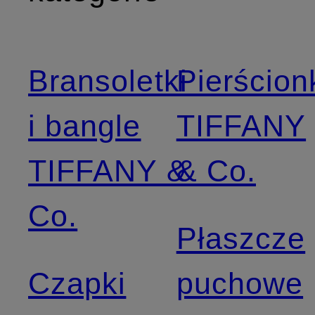
Bransoletki
Pierścion
i bangle
TIFFANY
TIFFANY &
& Co.
Co.
Płaszcze
Czapki
puchowe