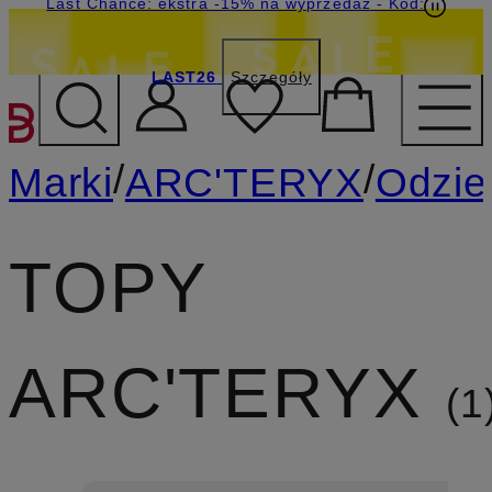
Last Chance: ekstra -15% na wyprzedaż
- Kod:
LAST26
Szczegóły
PRZEJDŹ DO GŁÓWNEJ 
/
/
Marki
ARC'TERYX
Odzie
TOPY
ARC'TERYX
1