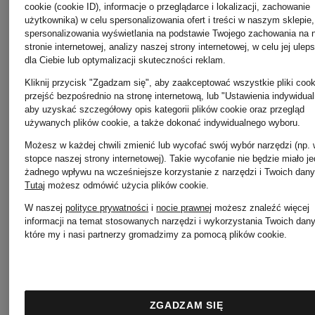
cookie (cookie ID), informacje o przeglądarce i lokalizacji, zachowanie
MRS &
użytkownika) w celu spersonalizowania ofert i treści w naszym sklepie,
spersonalizowania wyświetlania na podstawie Twojego zachowania na 
stronie internetowej, analizy naszej strony internetowej, w celu jej ulep
DEMELLIER
HUGS
dla Ciebie lub optymalizacji skuteczności reklam.
Kliknij przycisk "Zgadzam się", aby zaakceptować wszystkie pliki cook
przejść bezpośrednio na stronę internetową, lub "Ustawienia indywidual
aby uzyskać szczegółowy opis kategorii plików cookie oraz przegląd
DOROTHEE
PESERI
używanych plików cookie, a także dokonać indywidualnego wyboru.
Możesz w każdej chwili zmienić lub wycofać swój wybór narzędzi (np.
stopce naszej strony internetowej). Takie wycofanie nie będzie miało j
SCHUMACHER
żadnego wpływu na wcześniejsze korzystanie z narzędzi i Twoich dany
Tutaj
możesz odmówić użycia plików cookie
.
Pretty
W naszej
polityce prywatności
i
nocie prawnej
możesz znaleźć więcej
informacji na temat stosowanych narzędzi i wykorzystania Twoich dan
które my i nasi partnerzy gromadzimy za pomocą plików cookie.
Emily
Ballerina
VAN
RIANI
ZGADZAM SIĘ