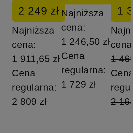
2 249 zł
1 3
Najniższa
cena:
Najniższa
Najn
1 246,50 zł
cena:
cena
Cena
1 911,65 zł
1 469
regularna:
Cena
Cen
1 729 zł
regularna:
regu
2 809 zł
2 165