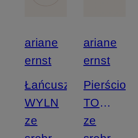
ariane
ariane
ernst
ernst
Łańcuszek
Pierścion
WYLN
TO
ze
THE
ze