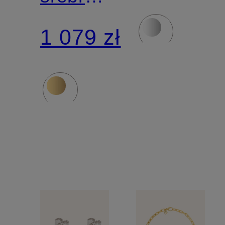
sterling
L z 18-
1 079 zł
925
karatowe
złota z
diamenta