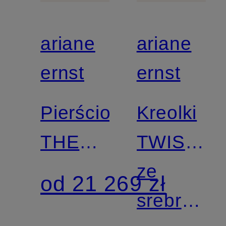
ariane
ariane
ernst
ernst
Pierścionek
Kreolki
THE
TWIST
ONE
IT
ze
od 21 269 zł
z 18-
srebra