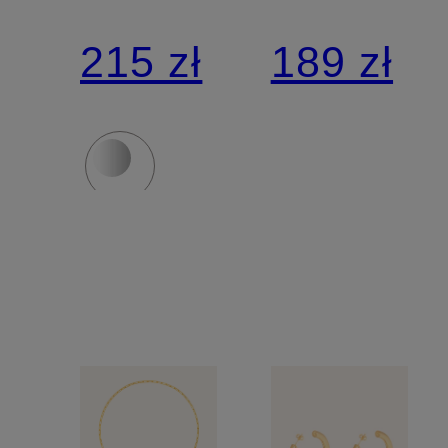
srebra
PATIENT
215 zł
189 zł
sterling
925