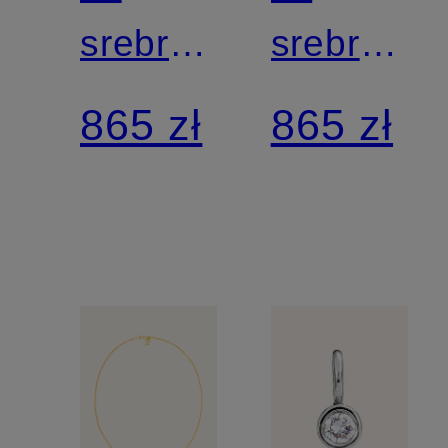
srebra
srebra
sterling
sterling
865 zł
865 zł
925
925