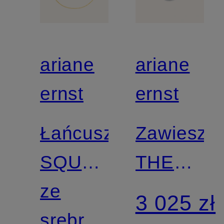
ariane
ariane
ernst
ernst
Łańcuszek
Zawieszk
SQUARE
THE
CHAIN
ze
ONE
3 025 zł
srebra
BRILLAN