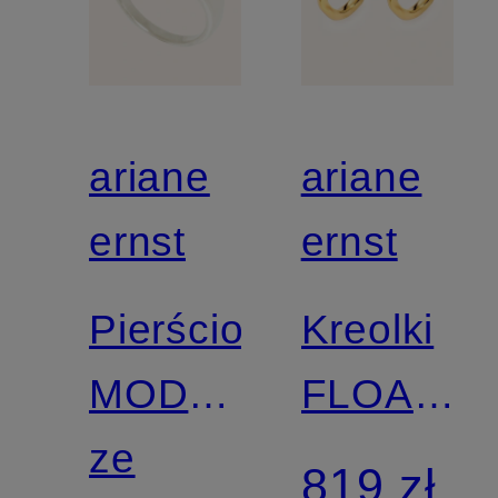
ariane
ariane
ernst
ernst
Pierścionek
Kreolki
MODERN
FLOATIN
EMBLEM
ze
EARRING
819 zł