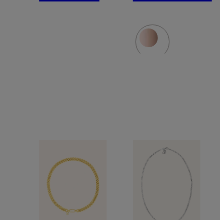
925
925