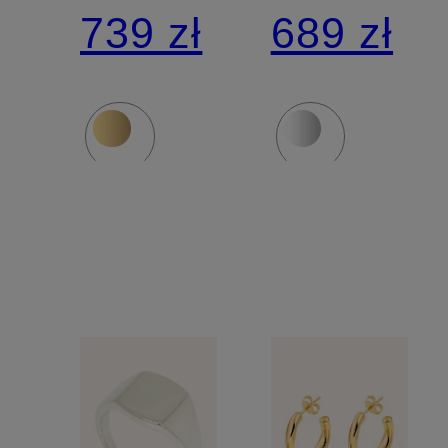
sterling
sterling
739 zł
689 zł
925
925