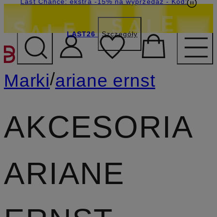
Last Chance: ekstra -15% na wyprzedaż
- Kod:
LAST26
Szczegóły
PRZEJDŹ DO GŁÓWNEJ 
/
Marki
ariane ernst
AKCESORIA
ARIANE