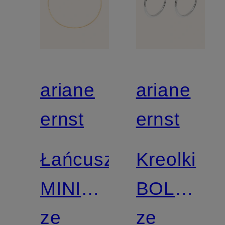
ariane
ariane
ernst
ernst
Łańcuszek
Kreolki
MINI
BOLD
CHOKER
ze
II
ze