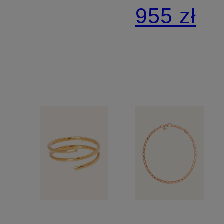
karatowego
sterling
955 zł
złota
925
z diamentami