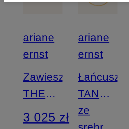
ariane
ariane
ernst
ernst
Zawieszka
Łańcusze
THE
TANK
ONE
NO.3
ze
3 025 zł
BRILLANT
srebra