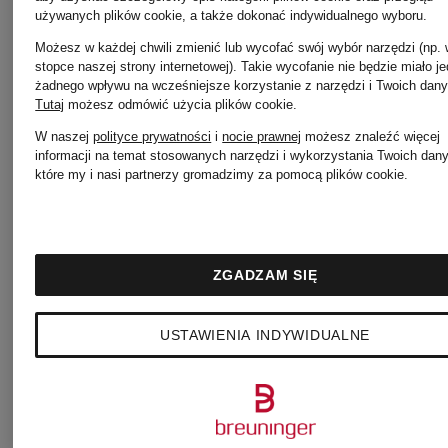
używanych plików cookie, a także dokonać indywidualnego wyboru.
srebra
srebra
Możesz w każdej chwili zmienić lub wycofać swój wybór narzędzi (np.
stopce naszej strony internetowej). Takie wycofanie nie będzie miało j
żadnego wpływu na wcześniejsze korzystanie z narzędzi i Twoich dany
sterling
próby
Tutaj
możesz odmówić użycia plików cookie
.
1 815 zł
479 zł
W naszej
polityce prywatności
i
nocie prawnej
możesz znaleźć więcej
925
925
informacji na temat stosowanych narzędzi i wykorzystania Twoich dan
które my i nasi partnerzy gromadzimy za pomocą plików cookie.
ZGADZAM SIĘ
USTAWIENIA INDYWIDUALNE