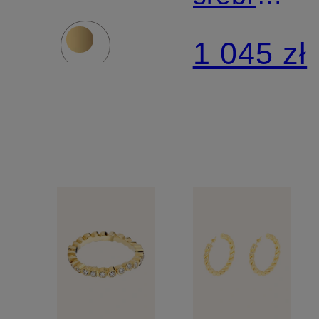
L z 18-
sterling
1 045 zł
karatowego
925
złota z
diamentami