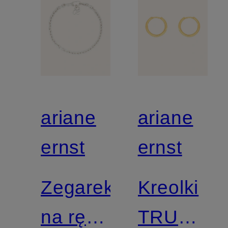
ariane
ariane
ernst
ernst
Zegarek
Kreolki
na rękę
TRUE