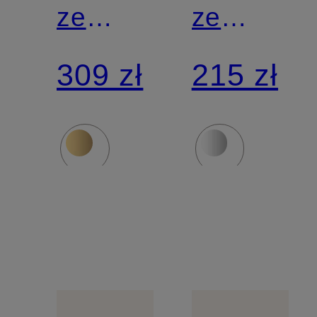
ze
ze
srebra
srebra
309 zł
215 zł
sterling
sterling
925
925