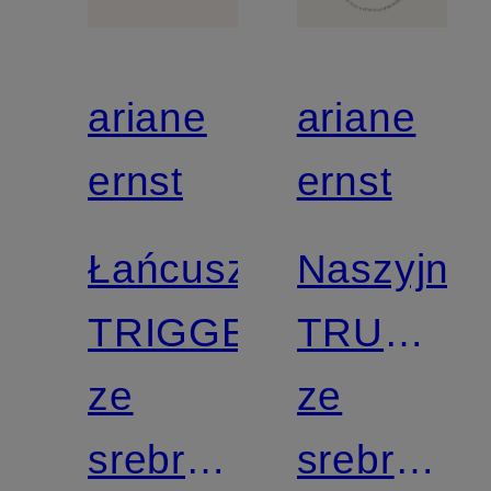
ariane
ariane
ernst
ernst
Łańcuszek
Naszyjnik
TRIGGER
TRUE
ze
YOU
ze
srebra
srebra