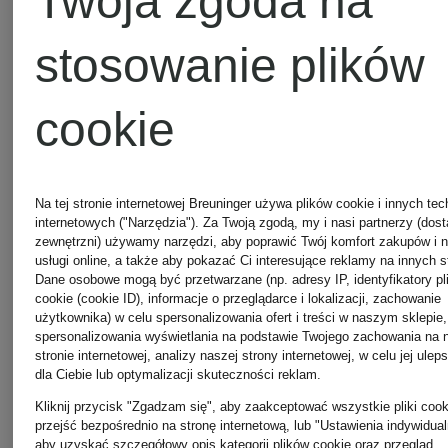
Twoja zgoda na
stosowanie plików
cookie
ariane
ariane
Na tej stronie internetowej Breuninger używa plików cookie i innych tec
internetowych ("Narzędzia"). Za Twoją zgodą, my i nasi partnerzy (dos
ernst
ernst
zewnętrzni) używamy narzędzi, aby poprawić Twój komfort zakupów i 
usługi online, a także aby pokazać Ci interesujące reklamy na innych s
Dane osobowe mogą być przetwarzane (np. adresy IP, identyfikatory pl
cookie (cookie ID), informacje o przeglądarce i lokalizacji, zachowanie
Łańcuszek
Naszyjnik
użytkownika) w celu spersonalizowania ofert i treści w naszym sklepie,
spersonalizowania wyświetlania na podstawie Twojego zachowania na 
stronie internetowej, analizy naszej strony internetowej, w celu jej ulep
BOLD
LAMETTA
dla Ciebie lub optymalizacji skuteczności reklam.
Kliknij przycisk "Zgadzam się", aby zaakceptować wszystkie pliki cook
CHAIN
ze
BOLD
ze
przejść bezpośrednio na stronę internetową, lub "Ustawienia indywidual
aby uzyskać szczegółowy opis kategorii plików cookie oraz przegląd