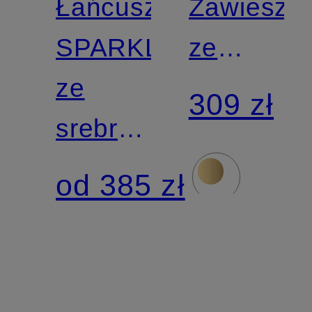
Łańcuszek
Zawieszk
SPARKLE
ze
ze
srebra
309 zł
srebra
sterling
sterling
925
od 385 zł
925