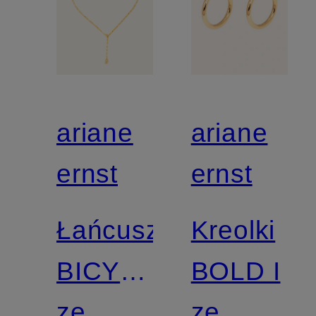
ariane
ariane
ernst
ernst
Łańcuszek
Kreolki
BICYCLE
BOLD I
CHAIN
ze
ze