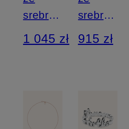
srebra
srebra
sterling
sterling
1 045 zł
915 zł
925
925