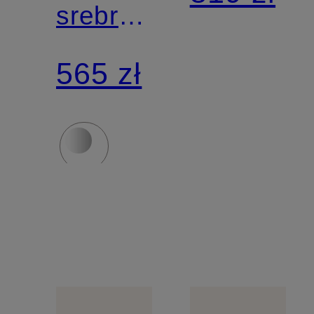
srebra
ze
sterling
srebra
565 zł
925
sterling
925