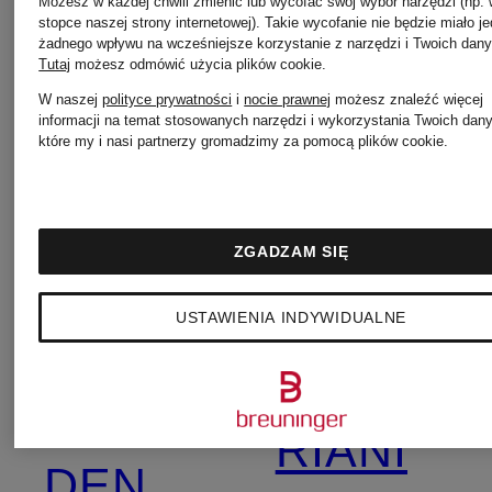
Możesz w każdej chwili zmienić lub wycofać swój wybór narzędzi (np.
stopce naszej strony internetowej). Takie wycofanie nie będzie miało j
żadnego wpływu na wcześniejsze korzystanie z narzędzi i Twoich dany
DEMELLIER
HUGS
Tutaj
możesz odmówić użycia plików cookie
.
W naszej
polityce prywatności
i
nocie prawnej
możesz znaleźć więcej
informacji na temat stosowanych narzędzi i wykorzystania Twoich dan
które my i nasi partnerzy gromadzimy za pomocą plików cookie.
DOROTHEE
PESERI
SCHUMACHER
ZGADZAM SIĘ
Pretty
USTAWIENIA INDYWIDUALNE
Emily
Ballerina
VAN
RIANI
DEN