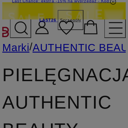
Last Chance: ekstra -15% na wyprzedaż
- Kod:
LAST26
Szczegóły
PRZEJDŹ DO GŁÓWNEJ 
/
Marki
AUTHENTIC BEA
PIELĘGNACJ
AUTHENTIC