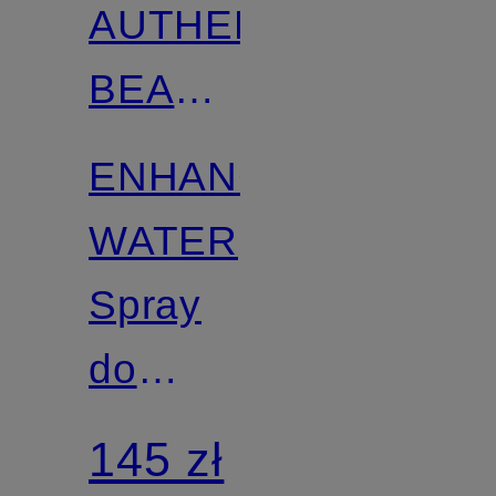
AUTHENTIC
BEAUTY
CONCEPT
ENHANCING
WATER
Spray
do
włosów
145 zł