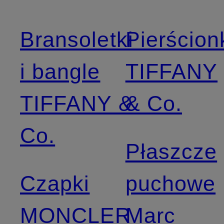
Bransoletki
Pierścion
i bangle
TIFFANY
TIFFANY &
& Co.
Co.
Płaszcze
Czapki
puchowe
MONCLER
Marc