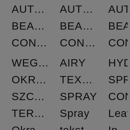
AUTHENTIC
AUTHENTIC
AUT
BEAUTY
BEAUTY
BE
CONCEPT
CONCEPT
WEGAŃSKA
AIRY
HY
OKRĄGŁA
TEXTURE
SP
SZCZOTKA
SPRAY
TERMICZNA
Spray
Lea
Okrągła
teksturujący
In