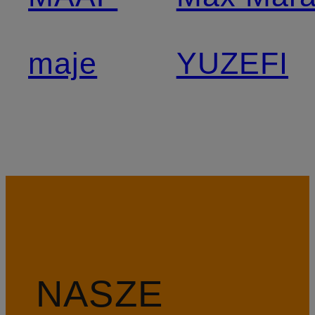
maje
YUZEFI
NASZE