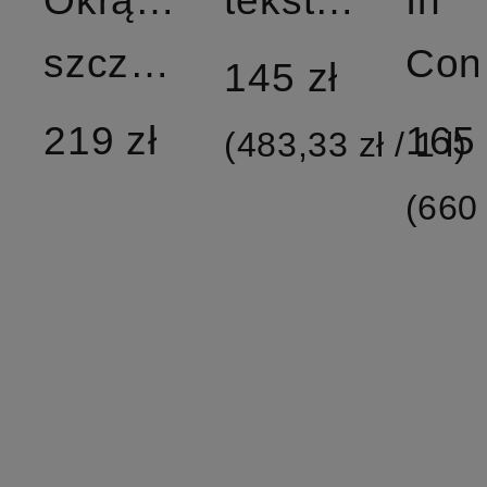
szczotka
145 zł
219 zł
165 
(483,33 zł / 1 l)
(660,