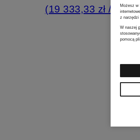
Możesz w k
(19 333,33 zł / 1 l)
internetow
z narzędzi
W naszej
p
stosowanyc
pomocą pli