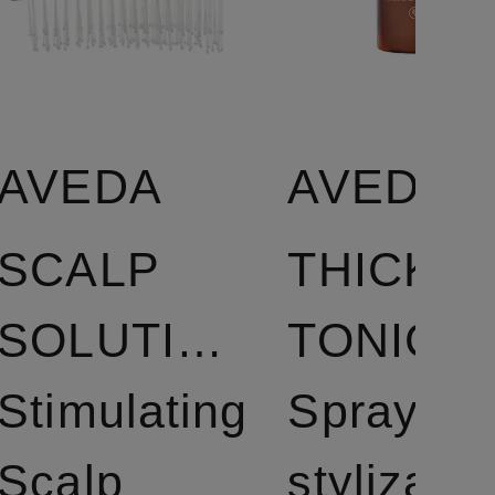
AVEDA
AVEDA
SCALP
THICKE
SOLUTIONS
TONIC
Stimulating
Spray do
Scalp
stylizacji