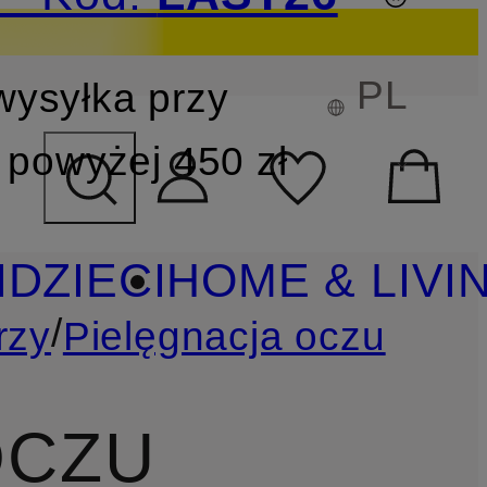
PL
wysyłka przy
YSZUKIWANIA
powyżej 450 zł
I
DZIECI
HOME & LIVI
/
rzy
Pielęgnacja oczu
OCZU