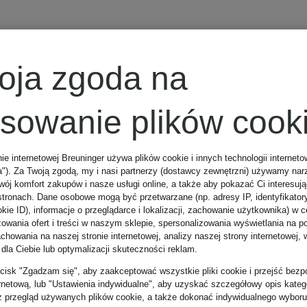
AVEDA
oja zgoda na
BROW
osowanie plików cook
THICKENING
nie internetowej Breuninger używa plików cookie i innych technologii internet
a"). Za Twoją zgodą, my i nasi partnerzy (dostawcy zewnętrzni) używamy nar
e
SERUM
Produkt do
wój komfort zakupów i nasze usługi online, a także aby pokazać Ci interesuj
stronach. Dane osobowe mogą być przetwarzane (np. adresy IP, identyfikator
kie ID), informacje o przeglądarce i lokalizacji, zachowanie użytkownika) w c
pielęgnacji
zowania ofert i treści w naszym sklepie, spersonalizowania wyświetlania na p
howania na naszej stronie internetowej, analizy naszej strony internetowej, w
 dla Ciebie lub optymalizacji skuteczności reklam.
okolic oczu
zycisk "Zgadzam się", aby zaakceptować wszystkie pliki cookie i przejść bezp
420 zł
ernetową, lub "Ustawienia indywidualne", aby uzyskać szczegółowy opis katego
z przegląd używanych plików cookie, a także dokonać indywidualnego wyboru