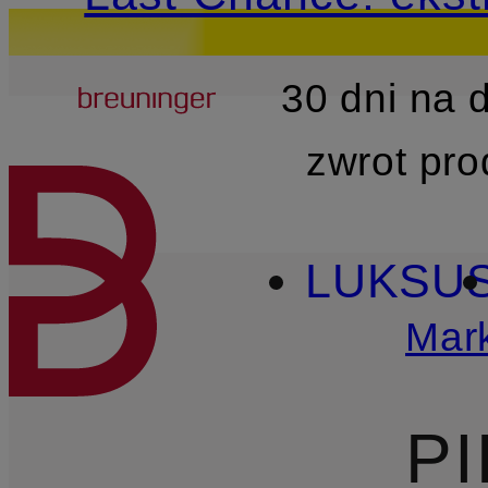
Breuninger
30 dni na
PRZEJDŹ DO GŁÓWNEJ 
zwrot pr
LUKSU
Mark
P