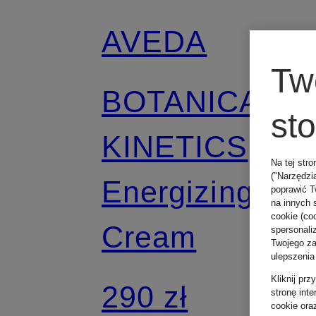
AVEDA
Tw
BOTANICAL
st
KINETICS
Na tej stro
("Narzędzi
Energizing Ey
poprawić T
na innych 
cookie (coo
Cream
spersonali
Twojego zac
ulepszenia
Kliknij pr
290 zł
stronę int
cookie ora