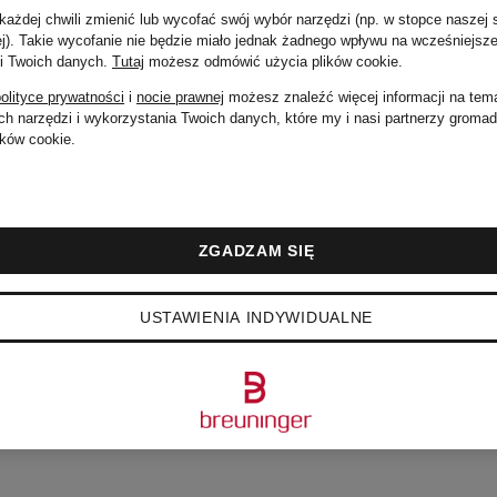
ażdej chwili zmienić lub wycofać swój wybór narzędzi (np. w stopce naszej 
(84 000 zł / 1 l)
ej). Takie wycofanie nie będzie miało jednak żadnego wpływu na wcześniejsze
 i Twoich danych.
Tutaj
możesz odmówić użycia plików cookie
.
olityce prywatności
i
nocie prawnej
możesz znaleźć więcej informacji na tem
h narzędzi i wykorzystania Twoich danych, które my i nasi partnerzy groma
ków cookie.
ZGADZAM SIĘ
USTAWIENIA INDYWIDUALNE