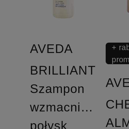
AVEDA
+ ra
prom
BRILLIANT
AV
Szampon
CH
wzmacniający
AL
połysk