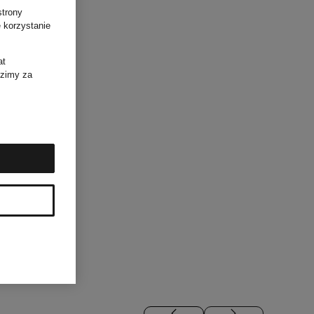
strony
 korzystanie
at
dzimy za