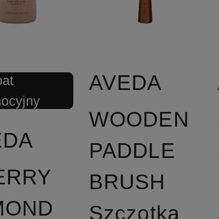
AVEDA
bat
ocyjny
WOODEN
EDA
PADDLE
ERRY
BRUSH
MOND
Szczotka