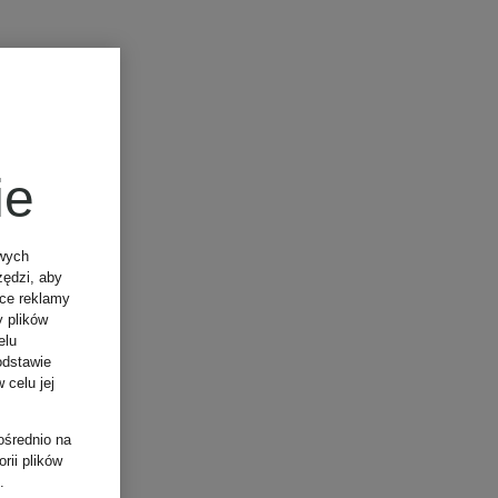
ie
owych
zędzi, aby
ące reklamy
y plików
elu
odstawie
 celu jej
ośrednio na
rii plików
.