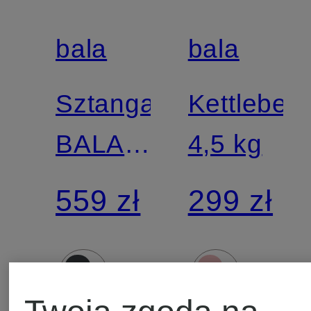
bala
bala
Sztanga
Kettlebell
BALA
4,5 kg
BEAM
559 zł
299 zł