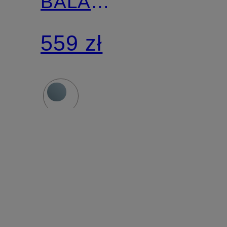
BALA
BEAM
559 zł