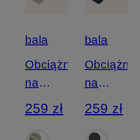
bala
bala
Obciążniki
Obciążnik
na
na
nadgarstki
nadgarstk
259 zł
259 zł
BANGLES
BANGLE