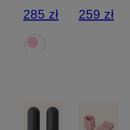
hantli
nadgarstk
285 zł
259 zł
BANGLE