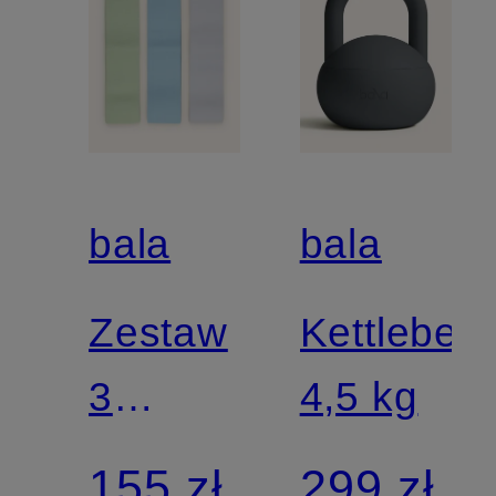
bala
bala
Zestaw
Kettlebell
3
4,5 kg
opasek
155 zł
299 zł