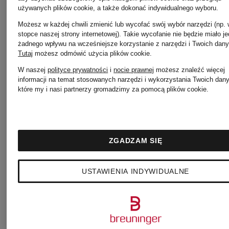
używanych plików cookie, a także dokonać indywidualnego wyboru.
Sztanga
Sztanga
Możesz w każdej chwili zmienić lub wycofać swój wybór narzędzi (np.
stopce naszej strony internetowej). Takie wycofanie nie będzie miało j
żadnego wpływu na wcześniejsze korzystanie z narzędzi i Twoich dany
BALA
BALA
Tutaj
możesz odmówić użycia plików cookie
.
W naszej
polityce prywatności
i
nocie prawnej
możesz znaleźć więcej
BEAM
BEAM
informacji na temat stosowanych narzędzi i wykorzystania Twoich dan
559 zł
559 zł
które my i nasi partnerzy gromadzimy za pomocą plików cookie.
ZGADZAM SIĘ
USTAWIENIA INDYWIDUALNE