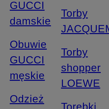
GUCCI
Torby
damskie
JACQUE
Obuwie
Torby
GUCCI
shopper
męskie
LOEWE
Odzież
Torebki