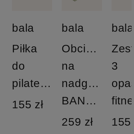
bala
bala
bala
Piłka
Obciążniki
Zes
do
na
3
pilatesu
nadgarstki
opa
BANGLES
fitn
155 zł
259 zł
155 