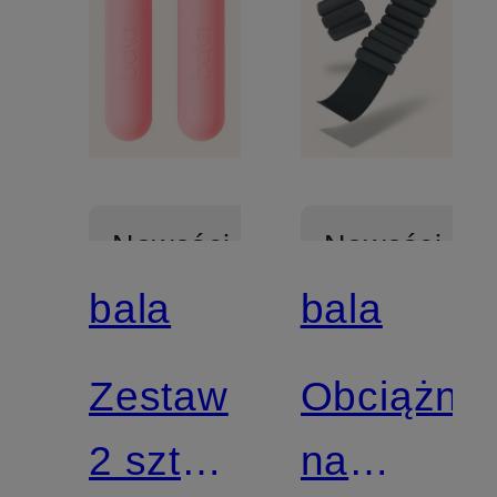
Nowości
Nowości
bala
bala
Zestaw
Obciążnik
2 sztuk
na