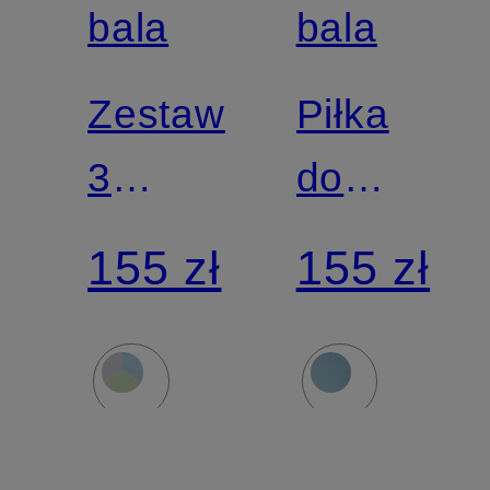
bala
bala
Zestaw
Piłka
3
do
opasek
pilatesu
155 zł
155 zł
fitness