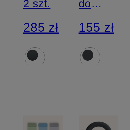
2 szt.
do
pilatesu
285 zł
155 zł