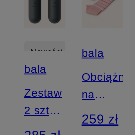
bala
Nowości
bala
Obciążnik
Zestaw
na
2 sztuk
nadgarstk
259 zł
hantli
BANGLE