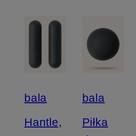
bala
bala
Hantle,
Piłka