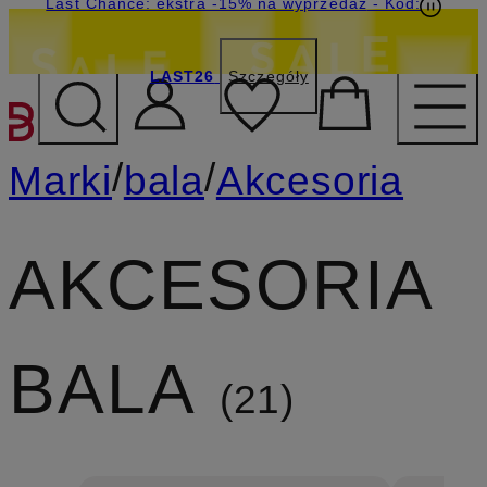
Last Chance: ekstra -15% na wyprzedaż
- Kod:
LAST26
Szczegóły
PRZEJDŹ DO GŁÓWNEJ 
/
/
Marki
bala
Akcesoria
AKCESORIA
BALA
21