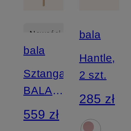
bala
Nowości
bala
Hantle,
Sztanga
2 szt.
BALA
285 zł
BEAM
559 zł