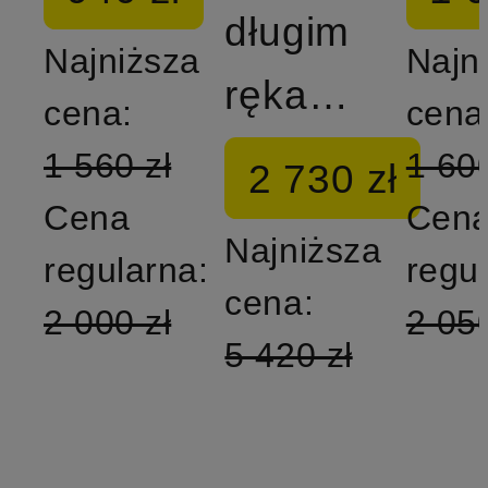
długim
Najniższa
Najn
rękawem
cena:
cena
1 560 zł
1 600
2 730 zł
Cena
Cen
Najniższa
regularna:
regu
cena:
2 000 zł
2 050
5 420 zł