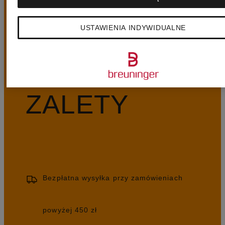
USTAWIENIA INDYWIDUALNE
NASZE
ZALETY
Bezpłatna wysyłka przy zamówieniach
powyżej 450 zł