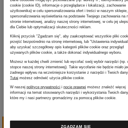
Olymp
cookie (cookie ID), informacje o przeglądarce i lokalizacji, zachowanie
użytkownika) w celu spersonalizowania ofert i treści w naszym sklepie,
Royal
spersonalizowania wyświetlania na podstawie Twojego zachowania na 
stronie internetowej, analizy naszej strony internetowej, w celu jej ulep
dla Ciebie lub optymalizacji skuteczności reklam.
Palm
Republiq
Kliknij przycisk "Zgadzam się", aby zaakceptować wszystkie pliki cook
przejść bezpośrednio na stronę internetową, lub "Ustawienia indywidual
aby uzyskać szczegółowy opis kategorii plików cookie oraz przegląd
Angels
używanych plików cookie, a także dokonać indywidualnego wyboru.
Możesz w każdej chwili zmienić lub wycofać swój wybór narzędzi (np.
stopce naszej strony internetowej). Takie wycofanie nie będzie miało j
żadnego wpływu na wcześniejsze korzystanie z narzędzi i Twoich dany
Patagonia
Tutaj
możesz odmówić użycia plików cookie
.
W naszej
polityce prywatności
i
nocie prawnej
możesz znaleźć więcej
informacji na temat stosowanych narzędzi i wykorzystania Twoich dan
które my i nasi partnerzy gromadzimy za pomocą plików cookie.
ZGADZAM SIĘ