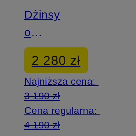
Dżinsy
o
luźnym
2 280 zł
kroju
Najniższa cena:
3 190 zł
Cena regularna:
4 190 zł