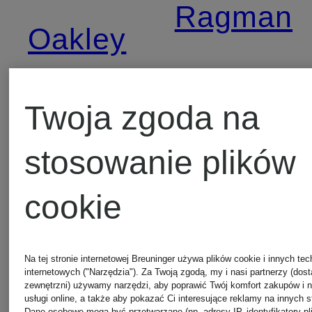
Ragman
Oakley
Rains
Off-
Twoja zgoda na
White
Reiss
stosowanie plików
cookie
Officine
Replay
Creative
Na tej stronie internetowej Breuninger używa plików cookie i innych tec
internetowych ("Narzędzia"). Za Twoją zgodą, my i nasi partnerzy (dos
Rough
zewnętrzni) używamy narzędzi, aby poprawić Twój komfort zakupów i 
usługi online, a także aby pokazać Ci interesujące reklamy na innych s
Dane osobowe mogą być przetwarzane (np. adresy IP, identyfikatory pl