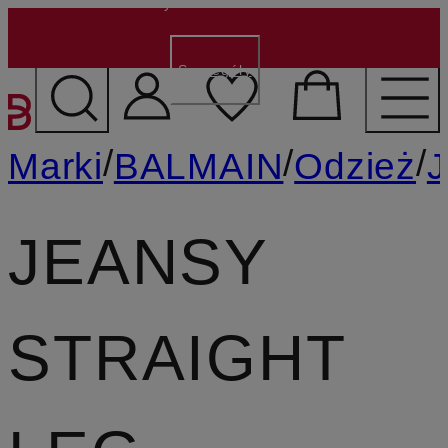
150 zł dla nowych klientów
- Kod:
NEW150
Szczegóły
PRZEJDŹ DO GŁÓWNEJ 
/
/
/
Marki
BALMAIN
Odzież
J
JEANSY
STRAIGHT