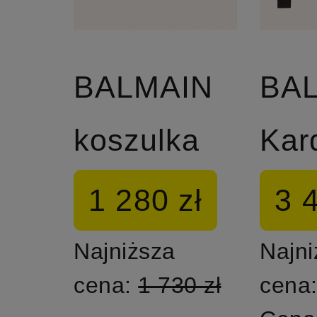
BALMAIN
BA
koszulka
Kar
1 280 zł
3 
Najniższa
Najni
cena:
1 730 zł
cena