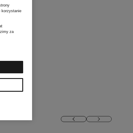
strony
 korzystanie
at
dzimy za