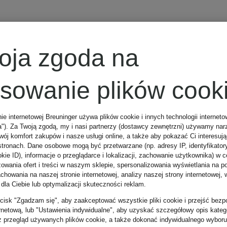
BALMAIN
oja zgoda na
y
Strój kąpielowy
osowanie plików cook
bandeau
nie internetowej Breuninger używa plików cookie i innych technologii internet
a"). Za Twoją zgodą, my i nasi partnerzy (dostawcy zewnętrzni) używamy nar
wój komfort zakupów i nasze usługi online, a także aby pokazać Ci interesuj
850 zł
stronach. Dane osobowe mogą być przetwarzane (np. adresy IP, identyfikator
kie ID), informacje o przeglądarce i lokalizacji, zachowanie użytkownika) w c
zowania ofert i treści w naszym sklepie, spersonalizowania wyświetlania na p
howania na naszej stronie internetowej, analizy naszej strony internetowej, w
Najniższa cena:
 dla Ciebie lub optymalizacji skuteczności reklam.
zycisk "Zgadzam się", aby zaakceptować wszystkie pliki cookie i przejść bezp
680 zł
ernetową, lub "Ustawienia indywidualne", aby uzyskać szczegółowy opis katego
z przegląd używanych plików cookie, a także dokonać indywidualnego wyboru