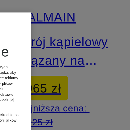
BALMAIN
Strój kąpielowy
ie
wiązany na
owych
zędzi, aby
szyi MAISON
ące reklamy
965 zł
y plików
elu
odstawie
 celu jej
Najniższa cena:
ośrednio na
1 925 zł
rii plików
.