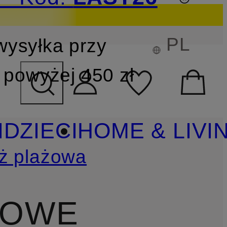
PL
wysyłka przy
YSZUKIWANIA
powyżej 450 zł
I
DZIECI
HOME & LIVI
ż plażowa
LOWE