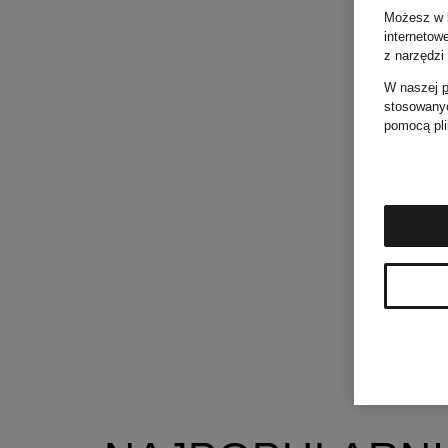
Możesz w k
internetow
z narzędzi
W naszej
p
stosowanyc
pomocą pli