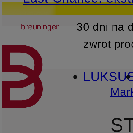
Breuninger
30 dni na
PRZEJDŹ DO GŁÓWNEJ 
zwrot pr
LUKSU
Mark
S