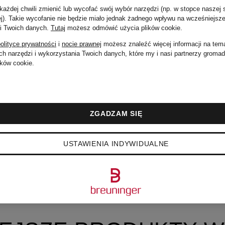
Cena regularna:
ażdej chwili zmienić lub wycofać swój wybór narzędzi (np. w stopce naszej 
ej). Takie wycofanie nie będzie miało jednak żadnego wpływu na wcześniejsze
 i Twoich danych.
Tutaj
możesz odmówić użycia plików cookie
.
1 940 zł
olityce prywatności
i
nocie prawnej
możesz znaleźć więcej informacji na tem
h narzędzi i wykorzystania Twoich danych, które my i nasi partnerzy groma
ków cookie.
ZGADZAM SIĘ
USTAWIENIA INDYWIDUALNE