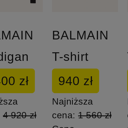
LMAIN
BALMAIN
digan
T-shirt
400 zł
940 zł
ższa
Najniższa
:
4 920 zł
cena:
1 560 zł