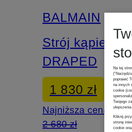
BALMAIN
Tw
Strój kąpielow
st
DRAPED
Na tej stro
("Narzędzi
poprawić T
1 830 zł
na innych 
cookie (coo
spersonali
Twojego zac
Najniższa cena:
ulepszenia
Kliknij pr
2 680 zł
stronę int
cookie ora