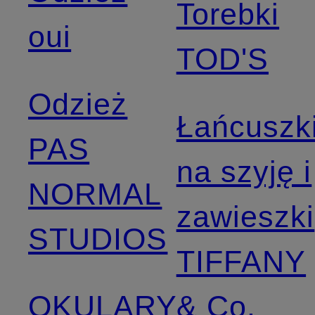
Torebki
oui
TOD'S
Odzież
Łańcuszk
PAS
na szyję i
NORMAL
zawieszki
STUDIOS
TIFFANY
OKULARY
& Co.