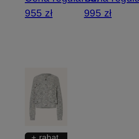
955 zł
995 zł
+ rabat