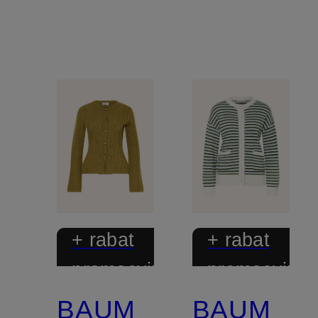
+ rabat
+ rabat
promocyjny
promocyjny
BAUM
BAUM