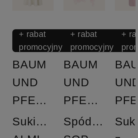
+ rabat
+ rabat
+ ra
promocyjny
promocyjny
pro
BAUM
BAUM
BA
UND
UND
UN
PFERDGARTEN
PFERDGARTEN
Sukienka
Spódnica
Suk