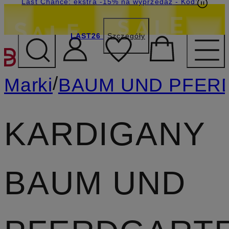
Last Chance: ekstra -15% na wyprzedaż
- Kod:
LAST26
Szczegóły
PRZEJDŹ DO GŁÓWNEJ 
/
Marki
BAUM UND PFER
KARDIGANY
BAUM UND