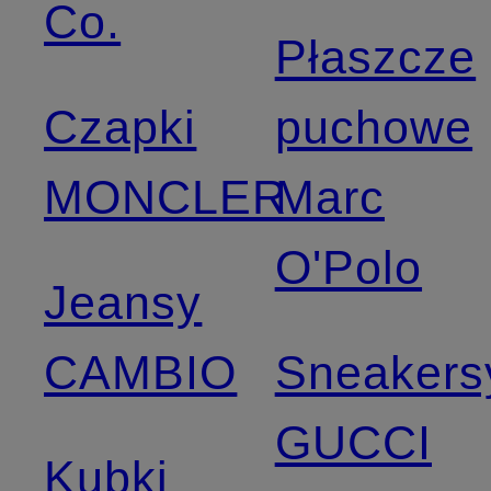
Co.
Płaszcze
Czapki
puchowe
MONCLER
Marc
O'Polo
Jeansy
CAMBIO
Sneakers
GUCCI
Kubki