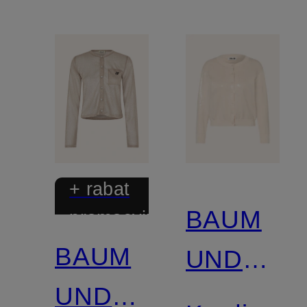
+ rabat
BAUM
promocyjny
BAUM
UND
UND
PFERDG