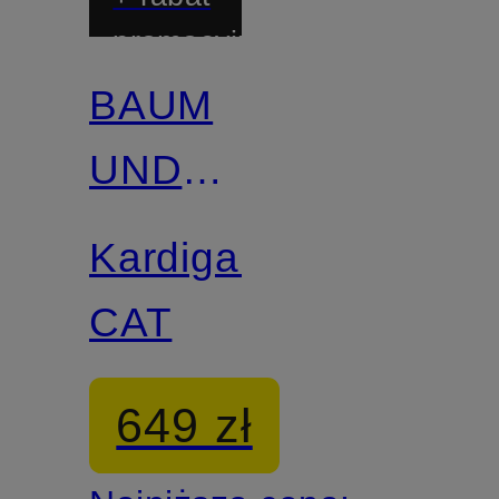
promocyjny
BAUM
UND
PFERDGARTEN
Kardigan
CAT
649 zł