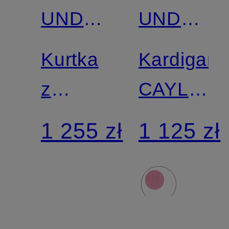
UND
UND
PFERDGARTEN
PFERDG
Kurtka
Kardigan
z
CAYLEE
siateczki
z
1 255 zł
1 125 zł
BETHINA
cekinami
z
cekinami