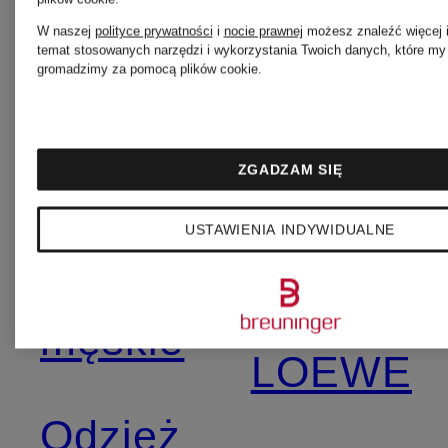
W naszej
polityce prywatności
i
nocie prawnej
możesz znaleźć więcej i
GUCCI
temat stosowanych narzędzi i wykorzystania Twoich danych, które my i
Torby
gromadzimy za pomocą plików cookie.
damskie
JACQUE
ZGADZAM SIĘ
Obuwie
Torby
USTAWIENIA INDYWIDUALNE
GUCCI
shopper
męskie
LOEWE
Odzież