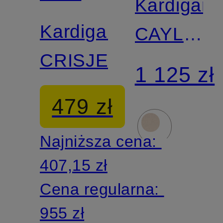
Kardigan
PFERDGARTEN
Kardigan
CAYLEE
CRISJE
z
1 125 zł
cekinami
479 zł
Najniższa cena:
407,15 zł
Cena regularna:
955 zł