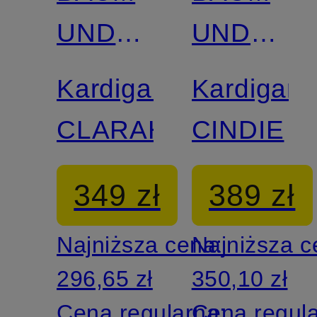
UND
UND
PFERDGARTEN
PFERDG
Kardigan
Kardigan
CLARAH
CINDIE
349 zł
389 zł
Najniższa cena:
Najniższa 
296,65 zł
350,10 zł
Cena regularna:
Cena regul