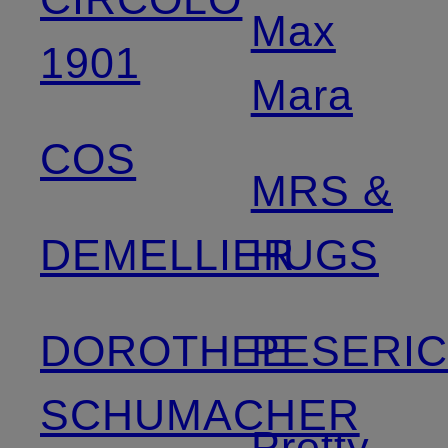
Max
1901
Mara
COS
MRS &
DEMELLIER
HUGS
DOROTHEE
PESERI
SCHUMACHER
Pretty