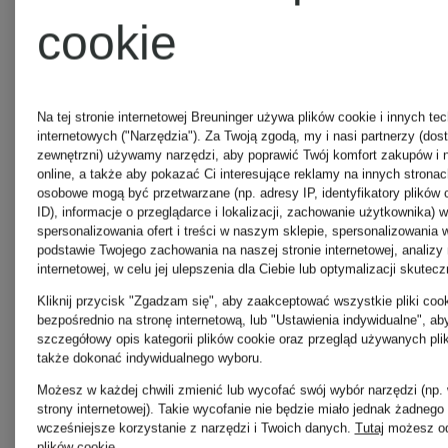
cookie
WELLENSTEYN
ROTATE
męskie
Na tej stronie internetowej Breuninger używa plików cookie i innych tec
Sukienki
internetowych ("Narzędzia"). Za Twoją zgodą, my i nasi partnerzy (dos
zewnętrzni) używamy narzędzi, aby poprawić Twój komfort zakupów i n
online, a także aby pokazać Ci interesujące reklamy na innych strona
osobowe mogą być przetwarzane (np. adresy IP, identyfikatory plików 
Obuwie
SANDRO
ID), informacje o przeglądarce i lokalizacji, zachowanie użytkownika) w
spersonalizowania ofert i treści w naszym sklepie, spersonalizowania 
podstawie Twojego zachowania na naszej stronie internetowej, analizy 
DOLCE &
internetowej, w celu jej ulepszenia dla Ciebie lub optymalizacji skutec
Szale i
Kliknij przycisk "Zgadzam się", aby zaakceptować wszystkie pliki cook
bezpośrednio na stronę internetową, lub "Ustawienia indywidualne", a
GABBANA
szczegółowy opis kategorii plików cookie oraz przegląd używanych pli
chusty
także dokonać indywidualnego wyboru.
Możesz w każdej chwili zmienić lub wycofać swój wybór narzędzi (np.
strony internetowej). Takie wycofanie nie będzie miało jednak żadnego
Obuwie
BURBER
wcześniejsze korzystanie z narzędzi i Twoich danych.
Tutaj
możesz od
plików cookie
.