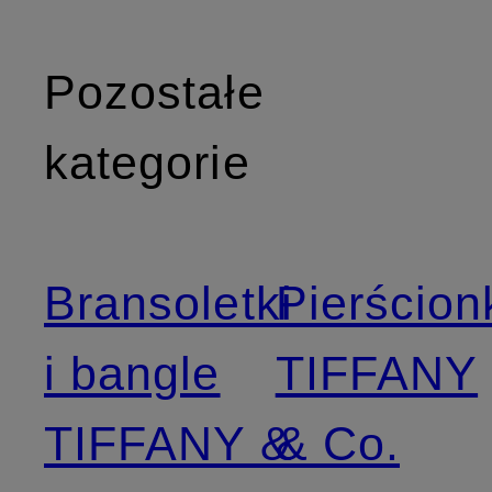
Pozostałe
kategorie
Bransoletki
Pierścion
i bangle
TIFFANY
TIFFANY &
& Co.