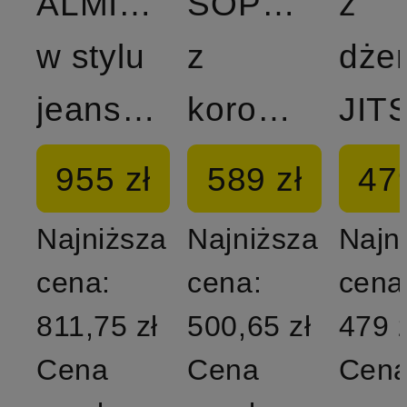
ALMINA
SOPHIE
z
w stylu
z
dżer
jeansowym
koronką
JIT
955 zł
589 zł
479
Najniższa
Najniższa
Najn
cena:
cena:
cena
811,75 zł
500,65 zł
479 z
Cena
Cena
Cen