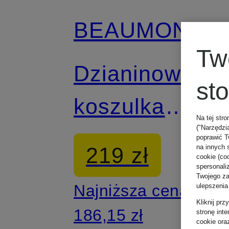
BEAUMONT
Tw
Dzianinowa
st
koszulka
Na tej stro
("Narzędzi
HEARTY z
poprawić T
219 zł
na innych 
cookie (coo
błyszczącą
spersonali
Twojego zac
Najniższa cena:
ulepszenia
przędzą
Kliknij pr
186,15 zł
stronę int
cookie ora