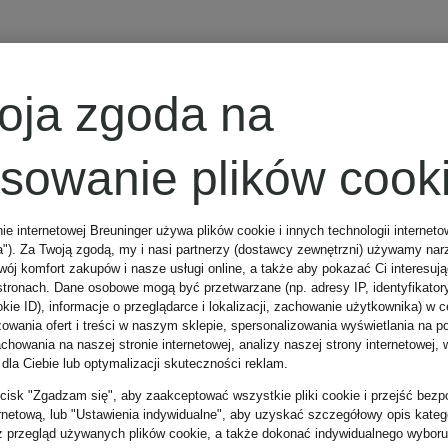
oja zgoda na
osowanie plików cook
nie internetowej Breuninger używa plików cookie i innych technologii internet
a"). Za Twoją zgodą, my i nasi partnerzy (dostawcy zewnętrzni) używamy nar
wój komfort zakupów i nasze usługi online, a także aby pokazać Ci interesuj
stronach. Dane osobowe mogą być przetwarzane (np. adresy IP, identyfikator
kie ID), informacje o przeglądarce i lokalizacji, zachowanie użytkownika) w c
zowania ofert i treści w naszym sklepie, spersonalizowania wyświetlania na p
howania na naszej stronie internetowej, analizy naszej strony internetowej, w
 dla Ciebie lub optymalizacji skuteczności reklam.
zycisk "Zgadzam się", aby zaakceptować wszystkie pliki cookie i przejść bezp
ernetową, lub "Ustawienia indywidualne", aby uzyskać szczegółowy opis katego
z przegląd używanych plików cookie, a także dokonać indywidualnego wyboru