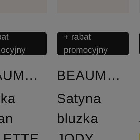
bat
+ rabat
ocyjny
promocyjny
BEAUMONT
BEAUMONT
tka
Satyna
an
bluzka
LETTE
JODY