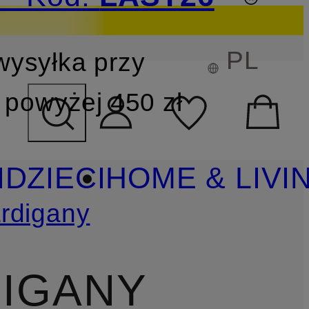
PL
wysyłka przy
YSZUKIWANIA
powyżej 450 zł
I
DZIECI
HOME & LIVI
ardigany
DIGANY