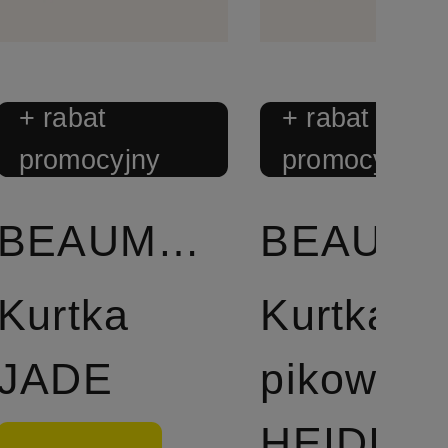
+ rabat
+ rabat
promocyjny
promocyjny
BEAUMONT
BEAUM
Kurtka
Kurtka
JADE
pikowan
HEIDI