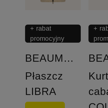
+ rabat
+ ra
promocyjny
prom
BEAUMONT
Płaszcz
Kur
LIBRA
cab
CO