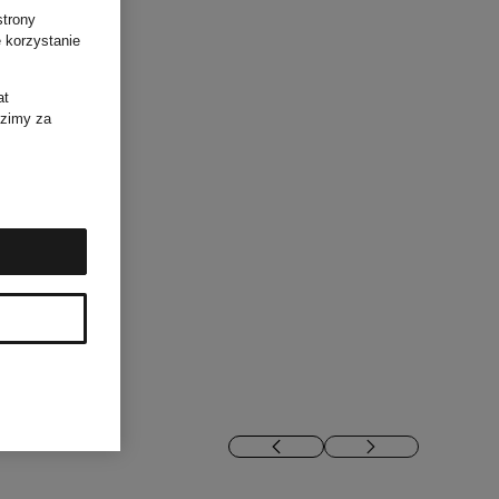
strony
 korzystanie
at
dzimy za