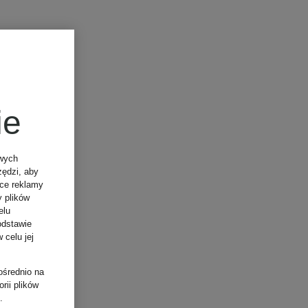
ie
owych
zędzi, aby
ące reklamy
y plików
elu
odstawie
 celu jej
ośrednio na
rii plików
.