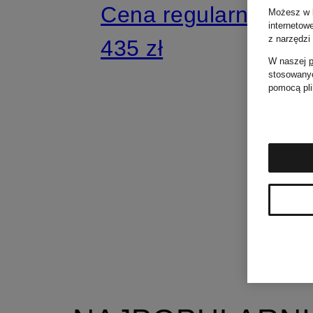
Cena regularna:
Możesz w k
internetow
z narzędzi
435 zł
W naszej
p
stosowanyc
pomocą pli