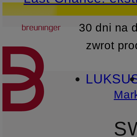
Breuninger
30 dni na
PRZEJDŹ DO GŁÓWNEJ 
zwrot pr
LUKSU
Mark
S