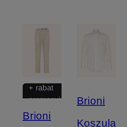
+ rabat
Brioni
promocyjny
Brioni
Koszula