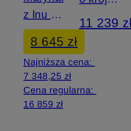
z lnu o
slim fit
11 239 z
kroju
8 645 zł
regular
Najniższa cena:
fit
7 348,25 zł
Cena regularna:
16 859 zł