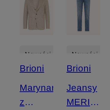
Nowości
Nowości
Brioni
Brioni
Marynarka
Jeansy
z
MERIBEL