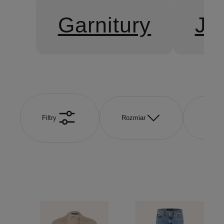
Garnitury
Je
Filtry
Rozmiar
Kolor