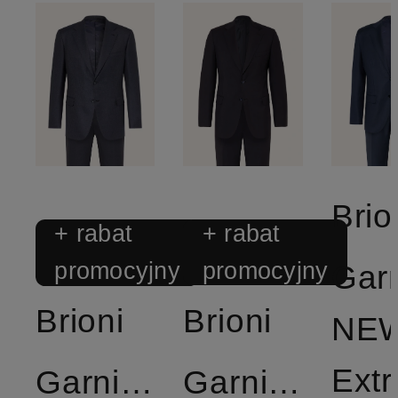
Brio
+ rabat
+ rabat
promocyjny
promocyjny
Garn
Brioni
Brioni
NE
Extr
Garnitur
Garnitur