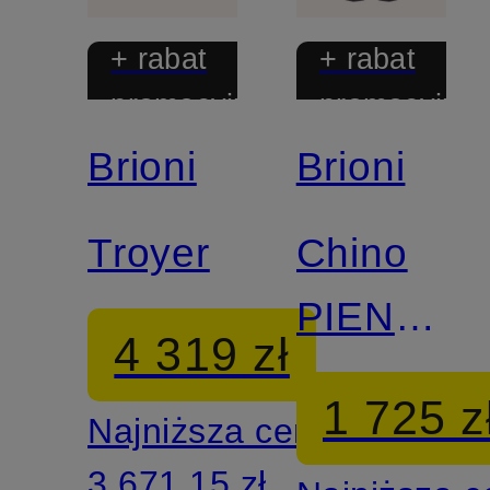
+ rabat
+ rabat
promocyjny
promocyjny
Brioni
Brioni
Troyer
Chino
PIENZA
4 319 zł
o kroju
1 725 z
Najniższa cena:
slim fit
3 671,15 zł