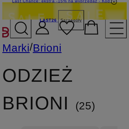
Last Chance: ekstra -15% na wyprzedaż
- Kod:
LAST26
Szczegóły
PRZEJDŹ DO GŁÓWNEJ 
/
Marki
Brioni
ODZIEŻ
BRIONI
25