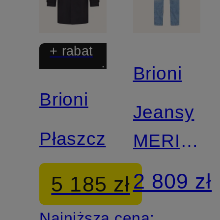
+ rabat
Brioni
promocyjny
Brioni
Jeansy
Płaszcz
MERIBEL
o kroju
2 809 zł
5 185 zł
regular
Najniższa cena: