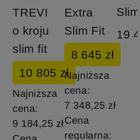
Slim
TREVI
Extra
o kroju
Slim Fit
19 4
slim fit
8 645 zł
10 805 zł
Najniższa
cena:
Najniższa
7 348,25 zł
cena:
Cena
9 184,25 zł
regularna:
Cena