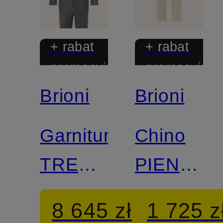
+ rabat
+ rabat
promocyjny
promocyjny
Brioni
Brioni
Garnitur
Chino
TREVI
PIENZA
o kroju
o kroju
8 645 zł
1 725 z
slim fit
slim fit