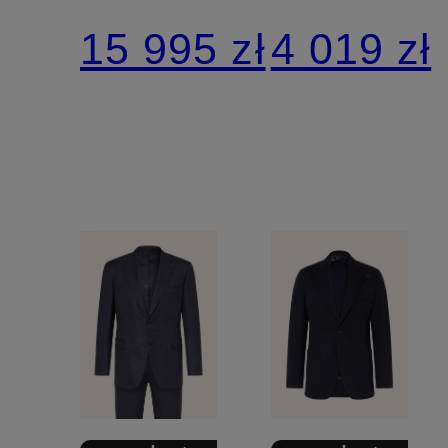
kaszmiru
o
15 995 zł
4 019 zł
o kroju
regularny
slim fit
kroju