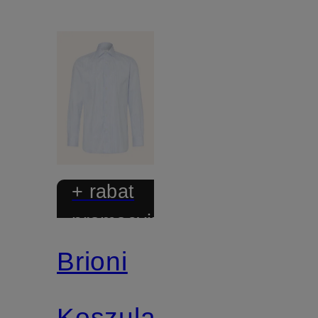
+ rabat
promocyjny
Brioni
Koszula