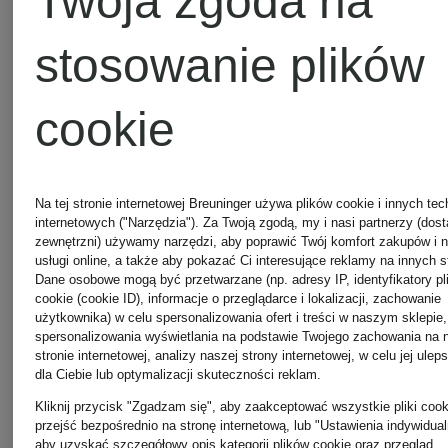
Twoja zgoda na
12 539 zł
stosowanie plików
cookie
Na tej stronie internetowej Breuninger używa plików cookie i innych tec
internetowych ("Narzędzia"). Za Twoją zgodą, my i nasi partnerzy (dos
zewnętrzni) używamy narzędzi, aby poprawić Twój komfort zakupów i 
usługi online, a także aby pokazać Ci interesujące reklamy na innych s
Dane osobowe mogą być przetwarzane (np. adresy IP, identyfikatory pl
cookie (cookie ID), informacje o przeglądarce i lokalizacji, zachowanie
użytkownika) w celu spersonalizowania ofert i treści w naszym sklepie,
spersonalizowania wyświetlania na podstawie Twojego zachowania na 
stronie internetowej, analizy naszej strony internetowej, w celu jej ulep
dla Ciebie lub optymalizacji skuteczności reklam.
+ rabat
Kliknij przycisk "Zgadzam się", aby zaakceptować wszystkie pliki cook
przejść bezpośrednio na stronę internetową, lub "Ustawienia indywidual
promocyjny
aby uzyskać szczegółowy opis kategorii plików cookie oraz przegląd