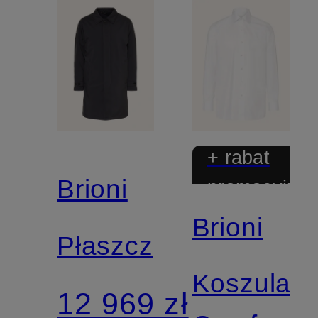
+ rabat
Brioni
promocyjny
Brioni
Płaszcz
Koszula
12 969 zł