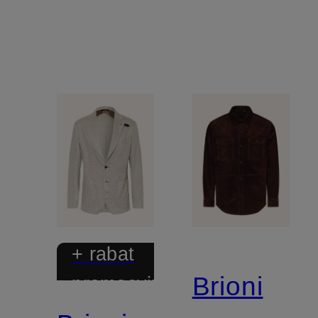
+ rabat
Brioni
promocyjny