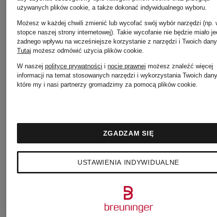
Brioni
używanych plików cookie, a także dokonać indywidualnego wyboru.
Brioni
Możesz w każdej chwili zmienić lub wycofać swój wybór narzędzi (np.
stopce naszej strony internetowej). Takie wycofanie nie będzie miało j
Dżinsy
żadnego wpływu na wcześniejsze korzystanie z narzędzi i Twoich dany
Tutaj
możesz odmówić użycia plików cookie
.
Kurtka
MERIBEL
W naszej
polityce prywatności
i
nocie prawnej
możesz znaleźć więcej
informacji na temat stosowanych narzędzi i wykorzystania Twoich dan
które my i nasi partnerzy gromadzimy za pomocą plików cookie.
skórzana
Regular
2 809 zł
Fit
15 125 zł
ZGADZAM SIĘ
USTAWIENIA INDYWIDUALNE
Najniższa cena:
12 856,25 zł