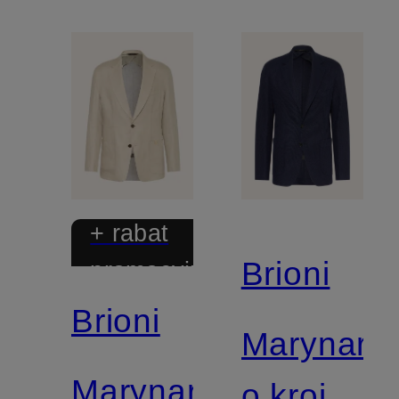
+ rabat
Brioni
promocyjny
Brioni
Marynark
Marynarka
o kroju