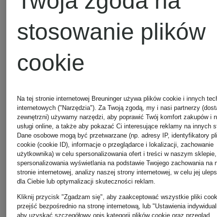
Twoja zgoda na
Czapki
puchowe
stosowanie plików
MONCLER
Marc
cookie
O'Polo
Jeansy
Na tej stronie internetowej Breuninger używa plików cookie i innych tec
internetowych ("Narzędzia"). Za Twoją zgodą, my i nasi partnerzy (dos
zewnętrzni) używamy narzędzi, aby poprawić Twój komfort zakupów i 
CAMBIO
Sneakers
usługi online, a także aby pokazać Ci interesujące reklamy na innych s
Dane osobowe mogą być przetwarzane (np. adresy IP, identyfikatory pl
cookie (cookie ID), informacje o przeglądarce i lokalizacji, zachowanie
użytkownika) w celu spersonalizowania ofert i treści w naszym sklepie,
GUCCI
spersonalizowania wyświetlania na podstawie Twojego zachowania na 
Kubki
stronie internetowej, analizy naszej strony internetowej, w celu jej ulep
dla Ciebie lub optymalizacji skuteczności reklam.
damskie
Kliknij przycisk "Zgadzam się", aby zaakceptować wszystkie pliki cook
termiczne
przejść bezpośrednio na stronę internetową, lub "Ustawienia indywidual
aby uzyskać szczegółowy opis kategorii plików cookie oraz przegląd