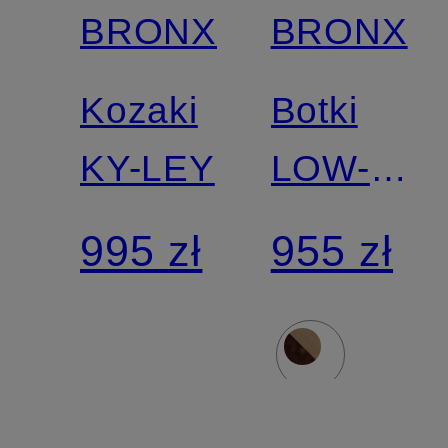
BRONX
BRONX
Kozaki
Botki
KY-LEY
LOW-
JADEY
995 zł
955 zł