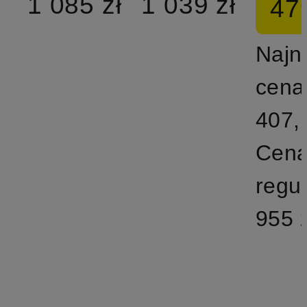
1 085 zł
1 039 zł
479
Najn
cena
407,
Cen
regu
955 z