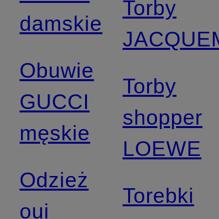
Torby
damskie
JACQUE
Obuwie
Torby
GUCCI
shopper
męskie
LOEWE
Odzież
Torebki
oui