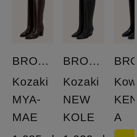
BRONX
BRONX
Kozaki
Kozaki
Kow
MYA-
NEW
KEN
MAE
KOLE
A