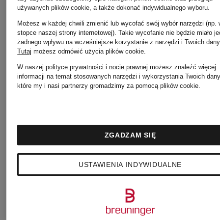
używanych plików cookie, a także dokonać indywidualnego wyboru.
YETI
Spodnie
Możesz w każdej chwili zmienić lub wycofać swój wybór narzędzi (np.
stopce naszej strony internetowej). Takie wycofanie nie będzie miało j
żadnego wpływu na wcześniejsze korzystanie z narzędzi i Twoich dany
BRAX
Tutaj
możesz odmówić użycia plików cookie
.
Kurtki
W naszej
polityce prywatności
i
nocie prawnej
możesz znaleźć więcej
informacji na temat stosowanych narzędzi i wykorzystania Twoich dan
damskie
które my i nasi partnerzy gromadzimy za pomocą plików cookie.
BOGNER
damskie
Spodnie
ZGADZAM SIĘ
MARC
USTAWIENIA INDYWIDUALNE
Kurtki
CAIN
CANADA