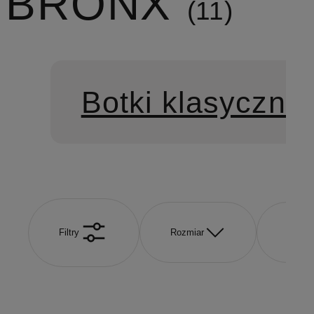
BRONX
11
Botki klasyczne
Filtry
Rozmiar
Kolor