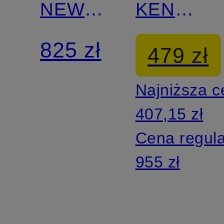
NEW-
KENDR-
KOLE
A
825 zł
479 zł
Najniższa 
407,15 zł
Cena regul
955 zł