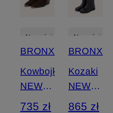
Nowości
Nowości
BRONX
BRONX
Kowbojki
Kozaki
NEW-
NEW
KOLE
THOUGH
735 zł
865 zł