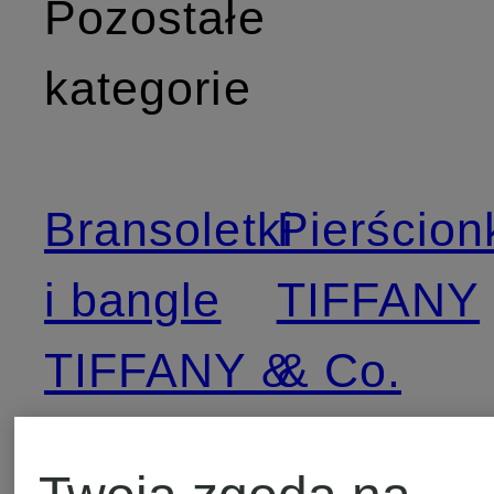
Pozostałe
kategorie
Bransoletki
Pierścion
i bangle
TIFFANY
TIFFANY &
& Co.
Co.
Płaszcze