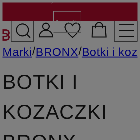
150 zł dla nowych klientów
- Kod:
NEW150
Szczegóły
PRZEJDŹ DO GŁÓWNEJ 
/
/
Marki
BRONX
Botki i koz
BOTKI I
KOZACZKI