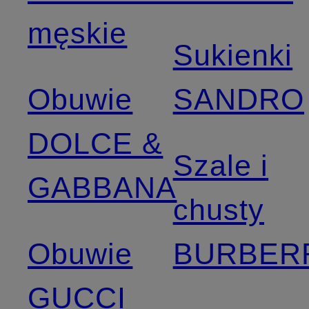
męskie
Sukienki
Obuwie
SANDRO
DOLCE &
Szale i
GABBANA
chusty
Obuwie
BURBER
GUCCI