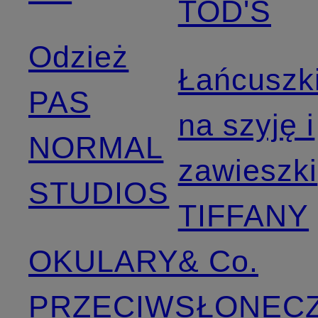
TOD'S
Odzież
Łańcuszk
PAS
na szyję i
NORMAL
zawieszki
STUDIOS
TIFFANY
OKULARY
& Co.
PRZECIWSŁONEC