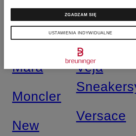
Torebki
Mammut
ZGADZAM SIĘ
USTAWIENIA INDYWIDUALNE
Vaude
Max
Mara
Veja
Sneakers
Moncler
Versace
New