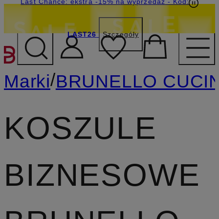
Last Chance: ekstra -15% na wyprzedaż
- Kod:
LAST26
Szczegóły
PRZEJDŹ DO GŁÓWNEJ 
/
Marki
BRUNELLO CUCIN
KOSZULE
BIZNESOWE