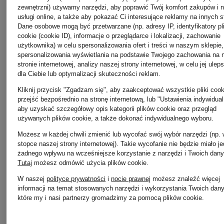
Jean
zewnętrzni) używamy narzędzi, aby poprawić Twój komfort zakupów i 
usługi online, a także aby pokazać Ci interesujące reklamy na innych s
Ordinary
Dane osobowe mogą być przetwarzane (np. adresy IP, identyfikatory pl
cookie (cookie ID), informacje o przeglądarce i lokalizacji, zachowanie
Paul
użytkownika) w celu spersonalizowania ofert i treści w naszym sklepie,
spersonalizowania wyświetlania na podstawie Twojego zachowania na 
stronie internetowej, analizy naszej strony internetowej, w celu jej ulep
Gaultier
Torby
dla Ciebie lub optymalizacji skuteczności reklam.
Kliknij przycisk "Zgadzam się", aby zaakceptować wszystkie pliki cook
przejść bezpośrednio na stronę internetową, lub "Ustawienia indywidual
Chloé
aby uzyskać szczegółowy opis kategorii plików cookie oraz przegląd
Le
używanych plików cookie, a także dokonać indywidualnego wyboru.
Możesz w każdej chwili zmienić lub wycofać swój wybór narzędzi (np.
stopce naszej strony internetowej). Takie wycofanie nie będzie miało j
Creuset
Triumph
żadnego wpływu na wcześniejsze korzystanie z narzędzi i Twoich dany
Tutaj
możesz odmówić użycia plików cookie
.
W naszej
polityce prywatności
i
nocie prawnej
możesz znaleźć więcej
informacji na temat stosowanych narzędzi i wykorzystania Twoich dan
które my i nasi partnerzy gromadzimy za pomocą plików cookie.
Liebeskind
Valentino