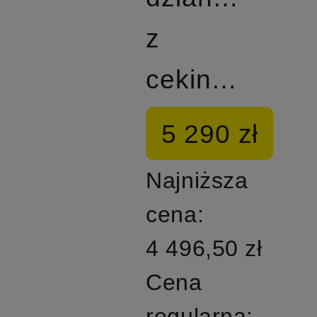
z
cekinami
5 290 zł
Najniższa
cena:
4 496,50 zł
Cena
regularna: