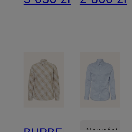
fit
BURBERRY
Nowości