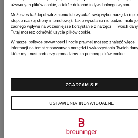
NAJPOPULARNIEJ
używanych plików cookie, a także dokonać indywidualnego wyboru.
Możesz w każdej chwili zmienić lub wycofać swój wybór narzędzi (np.
PRODUKTY W
stopce naszej strony internetowej). Takie wycofanie nie będzie miało j
żadnego wpływu na wcześniejsze korzystanie z narzędzi i Twoich dany
Tutaj
możesz odmówić użycia plików cookie
.
KATEGORII
W naszej
polityce prywatności
i
nocie prawnej
możesz znaleźć więcej
informacji na temat stosowanych narzędzi i wykorzystania Twoich dan
które my i nasi partnerzy gromadzimy za pomocą plików cookie.
BURBERRY
ZGADZAM SIĘ
USTAWIENIA INDYWIDUALNE