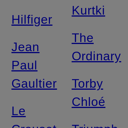
Kurtki
Hilfiger
The
Jean
Ordinary
Paul
Gaultier
Torby
Chloé
Le