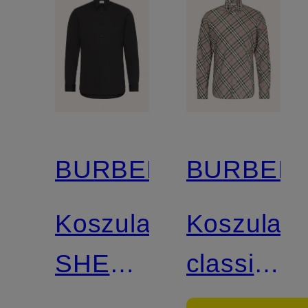
BURBERRY
BURBER
Koszula
Koszula
SHERFIELD
classic
slim fit
fit