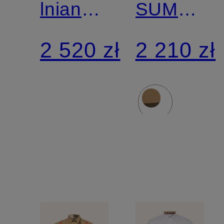
lniana
SUMMER
Comfort
regular
2 520 zł
2 210 zł
Fit
fit