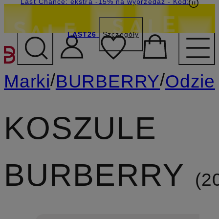
Last Chance: ekstra -15% na wyprzedaż
- Kod:
LAST26
Szczegóły
PRZEJDŹ DO GŁÓWNEJ 
/
/
Marki
BURBERRY
Odzie
KOSZULE
BURBERRY
2