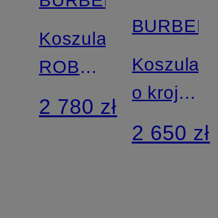
BURBER
Koszula
Koszula
ROBERT
o kroju
comfort
2 780 zł
slim fit
fit
2 650 zł