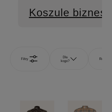
Koszule biznes
Dla
Filtry
Rozmiar
kogo?