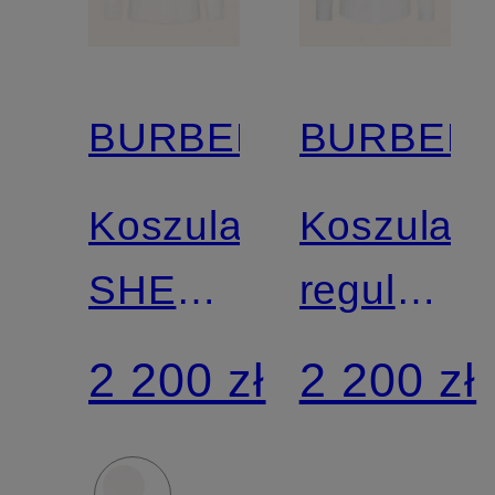
BURBERRY
BURBER
Koszula
Koszula
SHERFIELD
regular
comfort
fit
2 200 zł
2 200 zł
fit