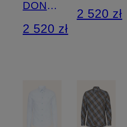
DONALD
Extra
2 520 zł
Classic
Slim Fit
2 520 zł
Fit