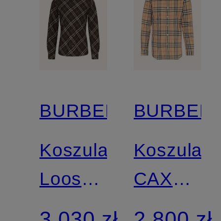
BURBERRY
BURBER
Koszula
Koszula
Loose
CAXTON
Fit
regular
3 030 zł
2 800 zł