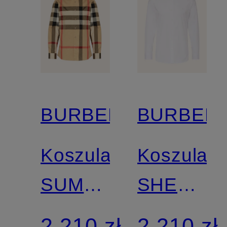
BURBERRY
BURBER
Koszula
Koszula
SUMMERTON
SHERFIE
regular
comfort
2 210 zł
2 210 zł