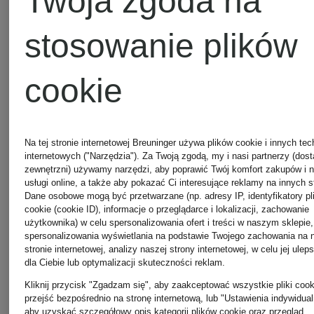
Twoja zgoda na
860 zł
765 zł
stosowanie plików
Najniższa cena:
Najniższa 
cookie
1 160 zł
1 020 zł
Na tej stronie internetowej Breuninger używa plików cookie i innych tec
internetowych ("Narzędzia"). Za Twoją zgodą, my i nasi partnerzy (dos
zewnętrzni) używamy narzędzi, aby poprawić Twój komfort zakupów i 
usługi online, a także aby pokazać Ci interesujące reklamy na innych s
Dane osobowe mogą być przetwarzane (np. adresy IP, identyfikatory pl
cookie (cookie ID), informacje o przeglądarce i lokalizacji, zachowanie
użytkownika) w celu spersonalizowania ofert i treści w naszym sklepie,
spersonalizowania wyświetlania na podstawie Twojego zachowania na 
stronie internetowej, analizy naszej strony internetowej, w celu jej ulep
dla Ciebie lub optymalizacji skuteczności reklam.
Kliknij przycisk "Zgadzam się", aby zaakceptować wszystkie pliki cook
przejść bezpośrednio na stronę internetową, lub "Ustawienia indywidual
aby uzyskać szczegółowy opis kategorii plików cookie oraz przegląd