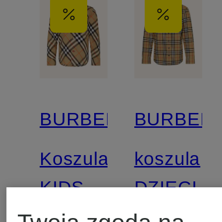
BURBERRY
BURBER
Koszula
koszula
KIDS
DZIECI