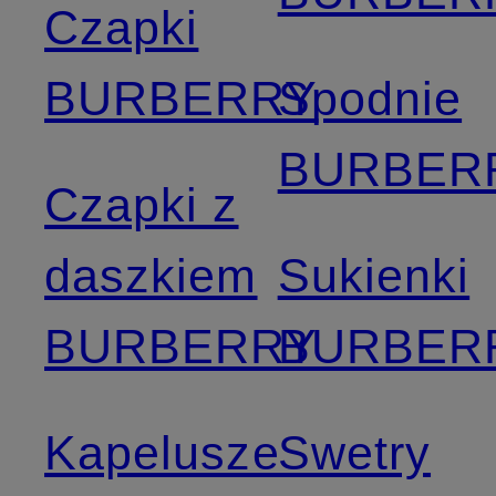
Czapki
BURBERRY
Spodnie
BURBER
Czapki z
daszkiem
Sukienki
BURBERRY
BURBER
Kapelusze
Swetry