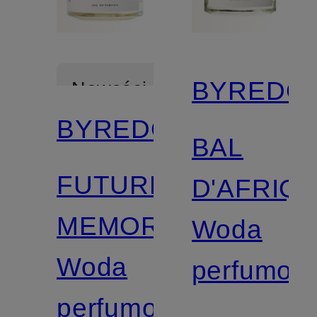
BYREDO
Nowości
BYREDO
BAL
FUTURE
D'AFRIQ
MEMORIES
Woda
Woda
perfumow
perfumowana