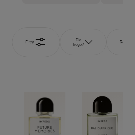
Dla
Filtry
Rozmiar
kogo?