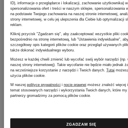
ID), informacje o przeglądarce i lokalizacji, zachowanie użytkownika) w
Świeca
Body
spersonalizowania ofert i treści w naszym sklepie, spersonalizowania 
na podstawie Twojego zachowania na naszej stronie internetowej, anal
strony internetowej, w celu jej ulepszenia dla Ciebie lub optymalizacji 
zapachowa
Lotion
reklam.
Kliknij przycisk "Zgadzam się", aby zaakceptować wszystkie pliki cook
bezpośrednio na stronę internetową, lub "Ustawienia indywidualne", a
szczegółowy opis kategorii plików cookie oraz przegląd używanych pli
od 174 zł
260 zł
także dokonać indywidualnego wyboru.
Możesz w każdej chwili zmienić lub wycofać swój wybór narzędzi (np.
(2 485,71 zł / 1 kg)
(1 155,56 zł 
naszej strony internetowej). Takie wycofanie nie będzie miało jednak 
na wcześniejsze korzystanie z narzędzi i Twoich danych.
Tutaj
możesz
użycia plików cookie
.
W naszej
polityce prywatności
i
nocie prawnej
możesz znaleźć więcej i
temat stosowanych narzędzi i wykorzystania Twoich danych, które my 
partnerzy gromadzimy za pomocą plików cookie.
ZGADZAM SIĘ