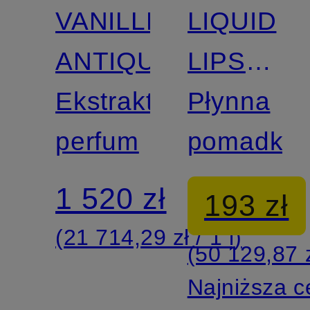
VANILLE
LIQUID
ANTIQUE
LIPSTICK
Ekstrakt
VINYL
Płynna
perfum
pomadka
1 520 zł
193 zł
(21 714,29 zł / 1 l)
(50 129,87 zł
Najniższa 