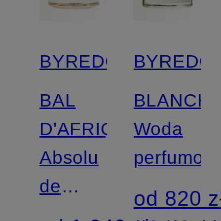
BYREDO
BYREDO
BAL
BLANCH
D'AFRIQUE
Woda
Absolu
perfumow
de
od 820 z
Parfum