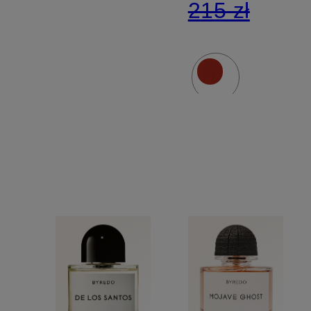
215 zł