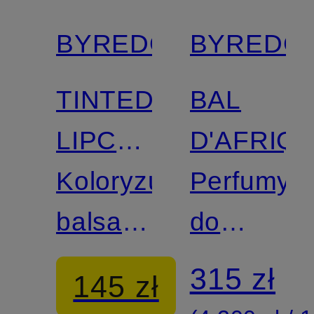
BYREDO
BYREDO
TINTED
BAL
LIPCARE
D'AFRIQ
REFILL
Koloryzujący
Perfumy
balsam
do
do ust
włosów
315 zł
145 zł