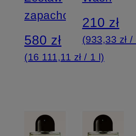
zapachowy
210 zł
580 zł
(933,33 zł / 
(16 111,11 zł / 1 l)