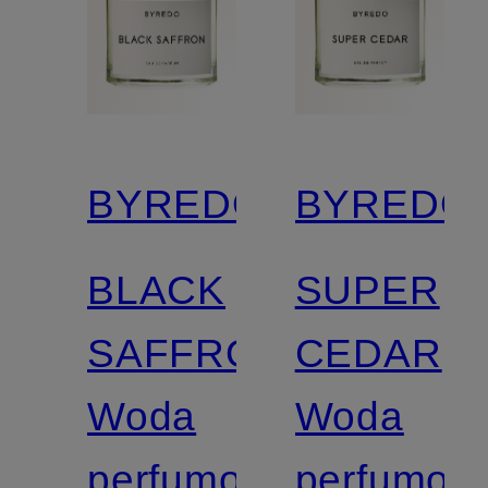
BYREDO
BYREDO
BLACK
SUPER
SAFFRON
CEDAR
Woda
Woda
perfumowana
perfumow