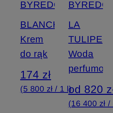
BYREDO
BYREDO
BLANCHE
LA
Krem
TULIPE
do rąk
Woda
perfumow
174 zł
od 820 z
(5 800 zł / 1 l)
(16 400 zł / 