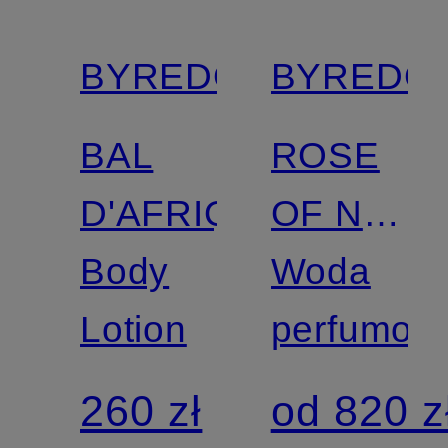
BYREDO
BYREDO
BAL
ROSE
D'AFRIQUE
OF NO
Body
MAN'S
Woda
Lotion
LAND
perfumow
260 zł
od 820 z