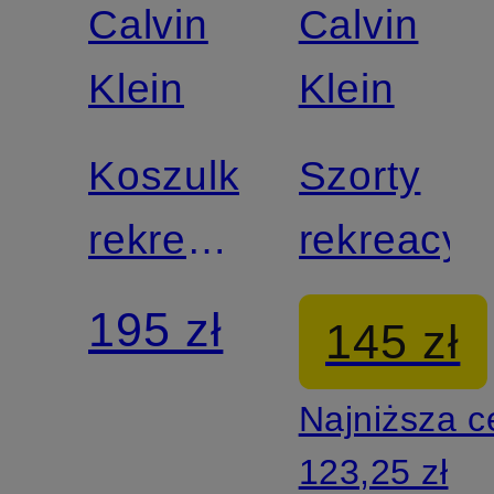
Calvin
Calvin
Klein
Klein
Koszulka
Szorty
rekreacyjna
rekreacyj
ULTRA
195 zł
145 zł
SOFT
Najniższa 
MODAL
123,25 zł