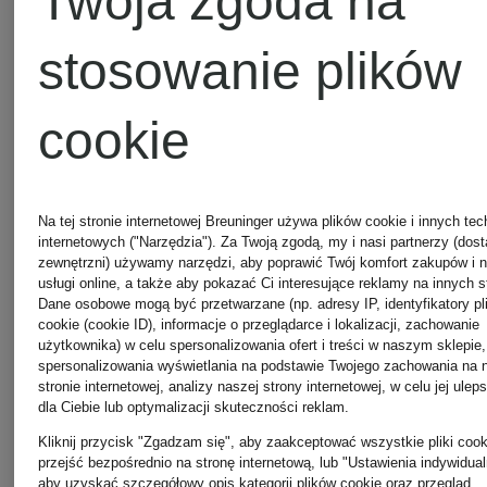
Twoja zgoda na
299 zł
275 zł
stosowanie plików
cookie
Na tej stronie internetowej Breuninger używa plików cookie i innych tec
internetowych ("Narzędzia"). Za Twoją zgodą, my i nasi partnerzy (dos
zewnętrzni) używamy narzędzi, aby poprawić Twój komfort zakupów i 
usługi online, a także aby pokazać Ci interesujące reklamy na innych s
Dane osobowe mogą być przetwarzane (np. adresy IP, identyfikatory pl
cookie (cookie ID), informacje o przeglądarce i lokalizacji, zachowanie
użytkownika) w celu spersonalizowania ofert i treści w naszym sklepie,
spersonalizowania wyświetlania na podstawie Twojego zachowania na 
stronie internetowej, analizy naszej strony internetowej, w celu jej ulep
dla Ciebie lub optymalizacji skuteczności reklam.
Kliknij przycisk "Zgadzam się", aby zaakceptować wszystkie pliki cook
przejść bezpośrednio na stronę internetową, lub "Ustawienia indywidual
aby uzyskać szczegółowy opis kategorii plików cookie oraz przegląd