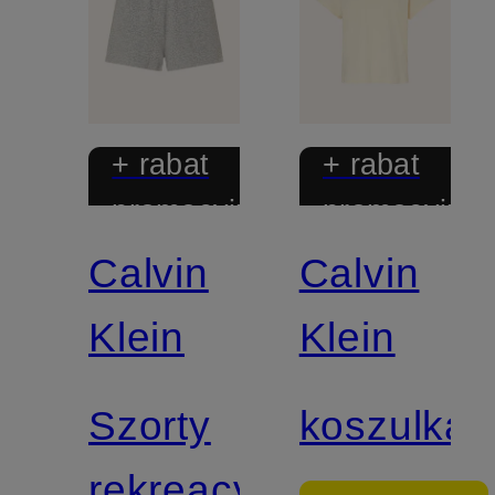
+ rabat
+ rabat
promocyjny
promocyjny
Calvin
Calvin
Mix &
Match
Klein
Klein
Szorty
koszulka
rekreacyjne