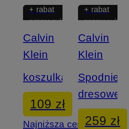
+ rabat
+ rabat
promocyjny
promocyjny
Calvin
Calvin
Mix &
Match
Klein
Klein
koszulka
Spodnie
dresowe
109 zł
259 zł
Najniższa cena: