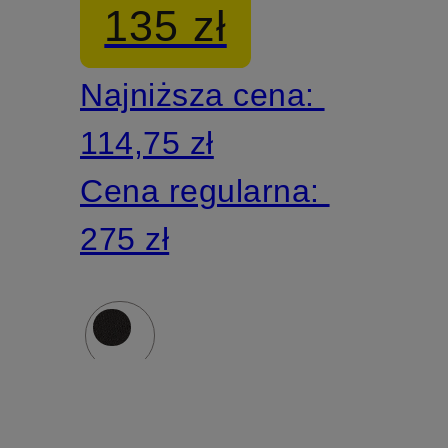
135 zł
COTTON
TERRY
Najniższa cena:
JERSEY
114,75 zł
Cena regularna:
275 zł