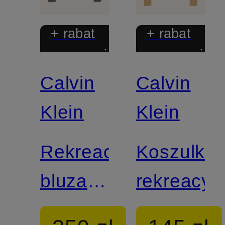
+ rabat
+ rabat
promocyjny
promocyjny
Calvin
Calvin
Klein
Klein
Rekreacyjna
Koszulka
bluza z
rekreacyj
kapturem