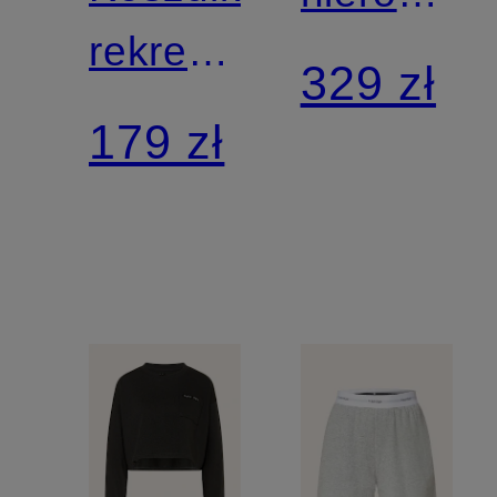
rekreacyjna
rekreacyj
329 zł
RELAXED
MODERN
179 zł
TERRY