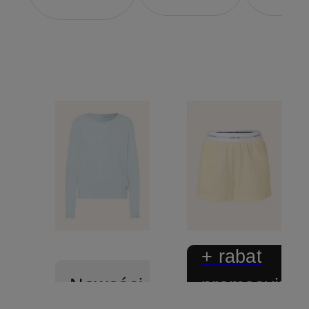
+ rabat
promocyjny
Nowości