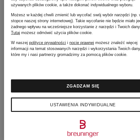
używanych plików cookie, a także dokonać indywidualnego wyboru.
Możesz w każdej chwili zmienić lub wycofać swój wybór narzędzi (np.
stopce naszej strony internetowej). Takie wycofanie nie będzie miało j
+ rabat
+ rabat
żadnego wpływu na wcześniejsze korzystanie z narzędzi i Twoich dany
Tutaj
możesz odmówić użycia plików cookie
.
promocyjny
promocyjny
W naszej
polityce prywatności
i
nocie prawnej
możesz znaleźć więcej
informacji na temat stosowanych narzędzi i wykorzystania Twoich dan
które my i nasi partnerzy gromadzimy za pomocą plików cookie.
Calvin
Calvin
Mix &
Match
Klein
Klein
ZGADZAM SIĘ
Spodnie
Bluza
USTAWIENIA INDYWIDUALNE
typu
nierozpin
lounge
rekreacyj