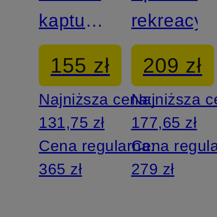
kapturem
rekreacyj
Lounge
155 zł
209 zł
PLUSH
Najniższa cena:
Najniższa 
131,75 zł
177,65 zł
Cena regularna:
Cena regul
365 zł
279 zł