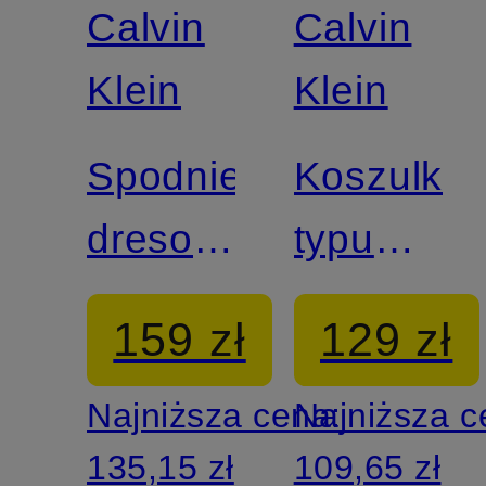
Calvin
Calvin
Klein
Klein
Spodnie
Koszulka
dresowe
typu
typu
lounge
159 zł
129 zł
lounge
Najniższa cena:
Najniższa 
135,15 zł
109,65 zł