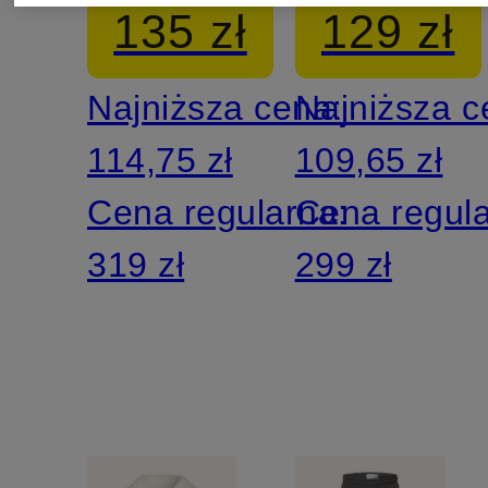
135 zł
129 zł
MODERN
Najniższa cena:
Najniższa 
COTTON
114,75 zł
109,65 zł
Cena regularna:
Cena regul
319 zł
299 zł