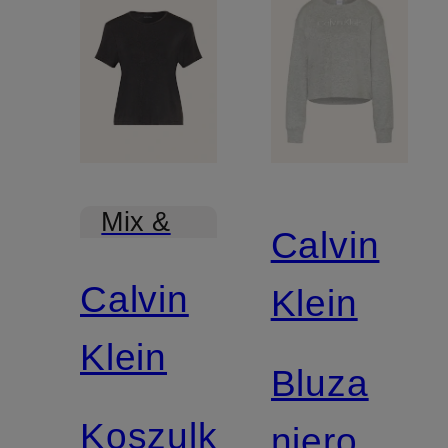
Mix &
Calvin
Match
Calvin
Klein
Klein
Bluza
Koszulka
nierozpin