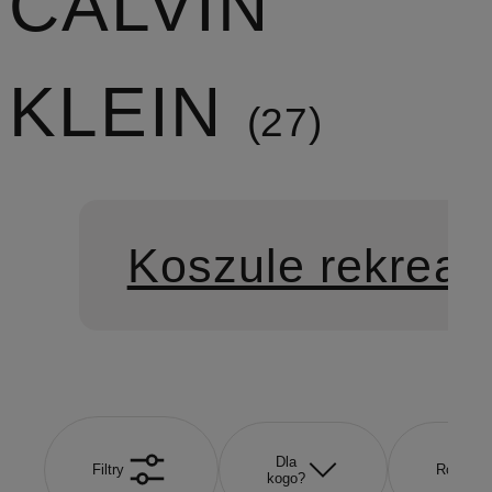
CALVIN
KLEIN
27
Koszule rekreac
Dla
Filtry
Rozmiar
kogo?