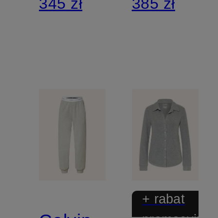
345 zł
385 zł
+ rabat