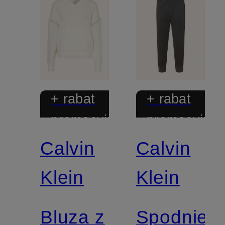
+ rabat
+ rabat
promocyjny
promocyjny
Calvin
Calvin
Mix &
Match
Klein
Klein
Bluza z
Spodnie