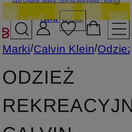
Last Chance: ekstra -15% na wyprzedaż
- Kod:
LAST26
Szczegóły
PRZEJDŹ DO GŁÓWNEJ 
/
/
Marki
Calvin Klein
Odzie
ODZIEŻ
REKREACYJ