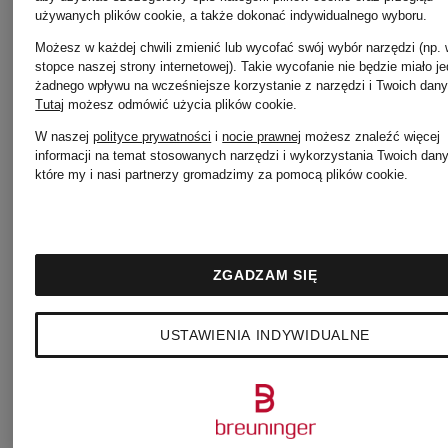
męskie
używanych plików cookie, a także dokonać indywidualnego wyboru.
Sukienki
Możesz w każdej chwili zmienić lub wycofać swój wybór narzędzi (np.
stopce naszej strony internetowej). Takie wycofanie nie będzie miało j
Obuwie
SANDRO
żadnego wpływu na wcześniejsze korzystanie z narzędzi i Twoich dany
Tutaj
możesz odmówić użycia plików cookie
.
W naszej
polityce prywatności
i
nocie prawnej
możesz znaleźć więcej
DOLCE &
informacji na temat stosowanych narzędzi i wykorzystania Twoich dan
które my i nasi partnerzy gromadzimy za pomocą plików cookie.
Szale i
GABBANA
chusty
ZGADZAM SIĘ
Obuwie
BURBER
USTAWIENIA INDYWIDUALNE
GUCCI
Torby