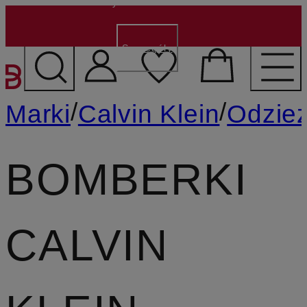
150 zł dla nowych klientów
- Kod:
NEW150
Szczegóły
PRZEJDŹ DO GŁÓWNEJ 
/
/
Marki
Calvin Klein
Odzie
BOMBERKI
CALVIN