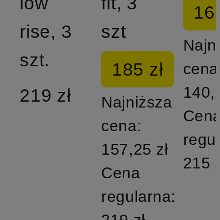
low
fit, 3
165
rise, 3
szt
Najn
szt.
185 zł
cena
140,
219 zł
Najniższa
Cen
cena:
regu
157,25 zł
215 z
Cena
regularna:
219 zł