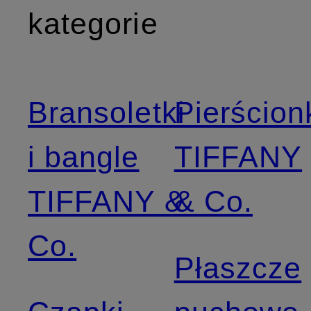
kategorie
Bransoletki
Pierścion
i bangle
TIFFANY
TIFFANY &
& Co.
Co.
Płaszcze