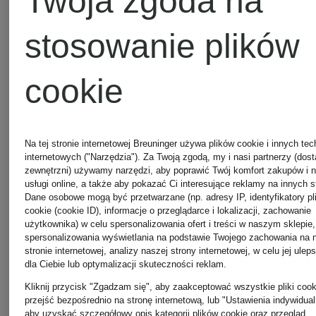
Twoja zgoda na
męskie
MARC
stosowanie plików
CAIN
Kurtki
cookie
WELLENSTEYN
Sukienki
Na tej stronie internetowej Breuninger używa plików cookie i innych tec
damskie
RIANI
internetowych ("Narzędzia"). Za Twoją zgodą, my i nasi partnerzy (dos
zewnętrzni) używamy narzędzi, aby poprawić Twój komfort zakupów i 
usługi online, a także aby pokazać Ci interesujące reklamy na innych s
Dane osobowe mogą być przetwarzane (np. adresy IP, identyfikatory pl
cookie (cookie ID), informacje o przeglądarce i lokalizacji, zachowanie
Kurtki
Sukienki
użytkownika) w celu spersonalizowania ofert i treści w naszym sklepie,
spersonalizowania wyświetlania na podstawie Twojego zachowania na 
stronie internetowej, analizy naszej strony internetowej, w celu jej ulep
WELLENSTEYN
ROTATE
dla Ciebie lub optymalizacji skuteczności reklam.
Kliknij przycisk "Zgadzam się", aby zaakceptować wszystkie pliki cook
przejść bezpośrednio na stronę internetową, lub "Ustawienia indywidual
aby uzyskać szczegółowy opis kategorii plików cookie oraz przegląd