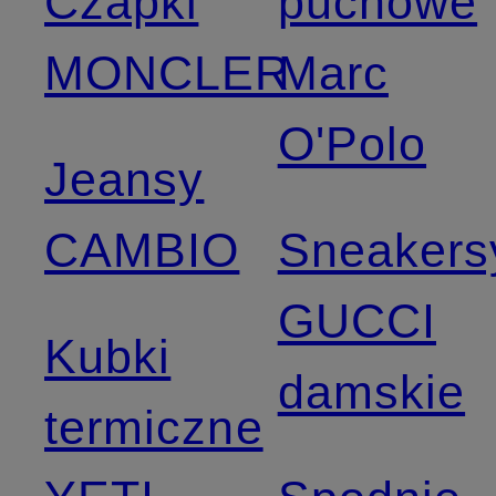
Czapki
puchowe
MONCLER
Marc
O'Polo
Jeansy
CAMBIO
Sneakers
GUCCI
Kubki
damskie
termiczne