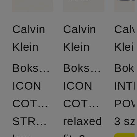
Calvin
Calvin
Calv
Klein
Klein
Klei
Bokserki
Bokserki
Boks
ICON
ICON
INT
COTTON
COTTON
PO
STRETCH
relaxed
3 sz