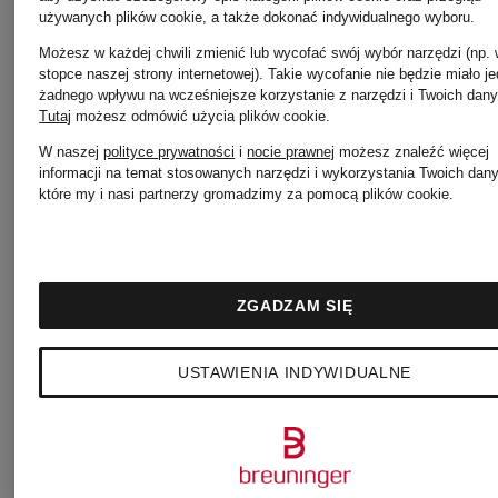
Betty
używanych plików cookie, a także dokonać indywidualnego wyboru.
Możesz w każdej chwili zmienić lub wycofać swój wybór narzędzi (np.
stopce naszej strony internetowej). Takie wycofanie nie będzie miało j
Barclay
MARC
żadnego wpływu na wcześniejsze korzystanie z narzędzi i Twoich dany
Tutaj
możesz odmówić użycia plików cookie
.
W naszej
polityce prywatności
i
nocie prawnej
możesz znaleźć więcej
CAIN
informacji na temat stosowanych narzędzi i wykorzystania Twoich dan
które my i nasi partnerzy gromadzimy za pomocą plików cookie.
CAMBIO
Marc
CATNOIR
ZGADZAM SIĘ
O'Polo
USTAWIENIA INDYWIDUALNE
CIRCOLO
Max
1901