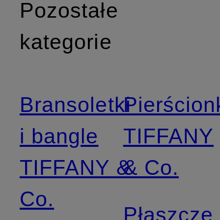
Pozostałe
kategorie
Bransoletki
Pierścion
i bangle
TIFFANY
TIFFANY &
& Co.
Co.
Płaszcze