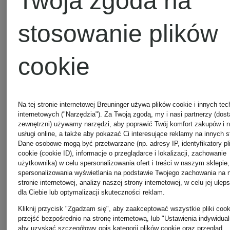
Twoja zgoda na
CHANEL
stosowanie plików
cookie
Na tej stronie internetowej Breuninger używa plików cookie i innych tec
internetowych ("Narzędzia"). Za Twoją zgodą, my i nasi partnerzy (dos
Pozostałe marki
zewnętrzni) używamy narzędzi, aby poprawić Twój komfort zakupów i 
usługi online, a także aby pokazać Ci interesujące reklamy na innych s
Dane osobowe mogą być przetwarzane (np. adresy IP, identyfikatory pl
cookie (cookie ID), informacje o przeglądarce i lokalizacji, zachowanie
użytkownika) w celu spersonalizowania ofert i treści w naszym sklepie,
spersonalizowania wyświetlania na podstawie Twojego zachowania na 
stronie internetowej, analizy naszej strony internetowej, w celu jej ulep
10DAYS
MARC
dla Ciebie lub optymalizacji skuteczności reklam.
Kliknij przycisk "Zgadzam się", aby zaakceptować wszystkie pliki cook
przejść bezpośrednio na stronę internetową, lub "Ustawienia indywidual
AUREL
aby uzyskać szczegółowy opis kategorii plików cookie oraz przegląd