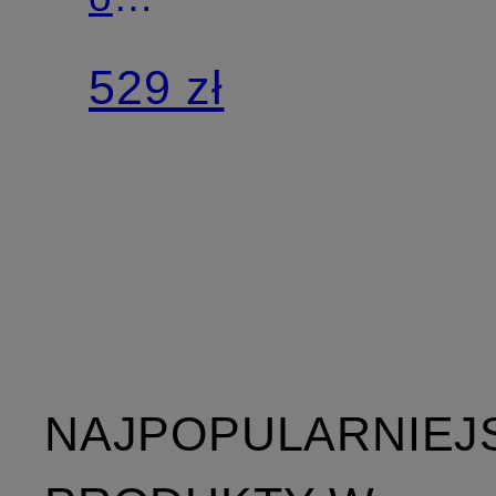
szerokim
529 zł
kroju
NAJPOPULARNIEJ