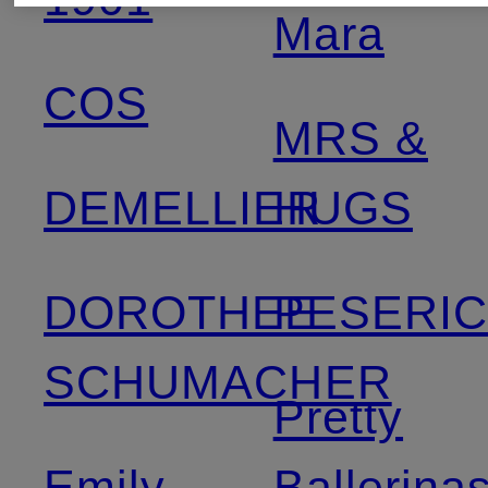
Mara
COS
MRS &
DEMELLIER
HUGS
DOROTHEE
PESERI
SCHUMACHER
Pretty
Emily
Ballerina