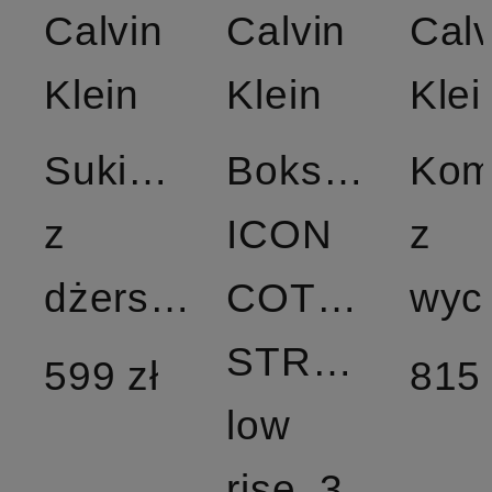
Calvin
Calvin
Calv
Klein
Klein
Klei
Sukienka
Bokserki
Kom
z
ICON
z
dżerseju
COTTON
STRETCH
599 zł
815 
low
rise, 3