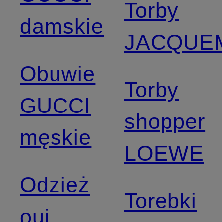
Torby
damskie
JACQUE
Obuwie
Torby
GUCCI
shopper
męskie
LOEWE
Odzież
Torebki
oui