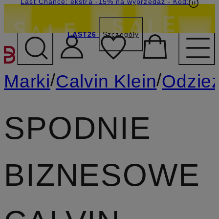
Last Chance: ekstra -15% na wyprzedaż
- Kod:
LAST26
Szczegóły
PRZEJDŹ DO GŁÓWNEJ 
/
/
Marki
Calvin Klein
Odzie
SPODNIE
BIZNESOWE