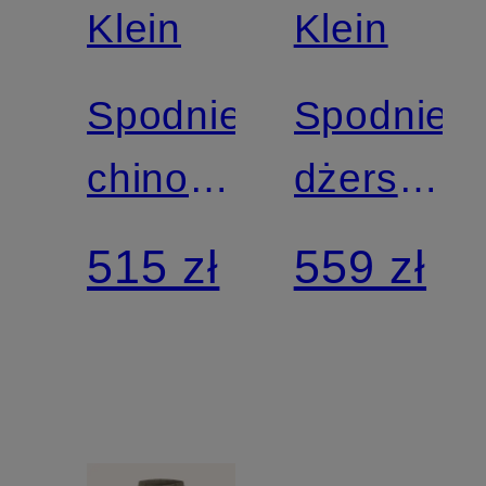
Klein
Klein
Spodnie
Spodnie
chino
dżersejo
slim fit
o
515 zł
559 zł
z lnu
prostym
kroju