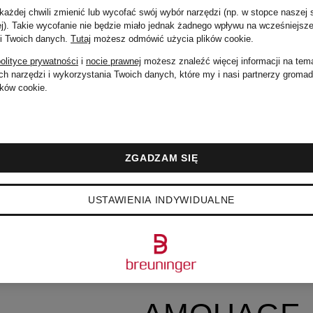
Vintage
ażdej chwili zmienić lub wycofać swój wybór narzędzi (np. w stopce naszej 
ej). Takie wycofanie nie będzie miało jednak żadnego wpływu na wcześniejsze
 i Twoich danych.
Tutaj
możesz odmówić użycia plików cookie
.
olityce prywatności
i
nocie prawnej
możesz znaleźć więcej informacji na tem
AMI PARIS
h narzędzi i wykorzystania Twoich danych, które my i nasi partnerzy groma
ków cookie.
AMINA
by
ZGADZAM SIĘ
MUADDI
USTAWIENIA INDYWIDUALNE
AMIRI
ney