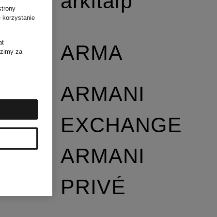
arkitaip
strony
 korzystanie
at
ARMA
dzimy za
ARMANI
EXCHANGE
ARMANI
PRIVÉ