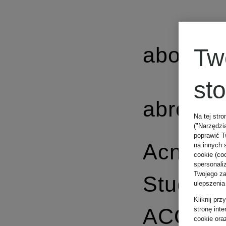
about:b
Tw
st
abro
Na tej stro
("Narzędzi
poprawić T
Acne
na innych 
cookie (coo
spersonali
Twojego zac
Studios
ulepszenia
Kliknij pr
ACQUA 
stronę int
cookie ora