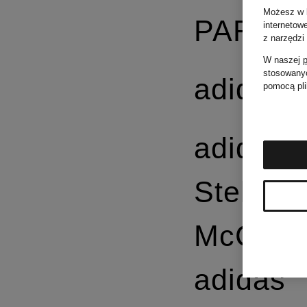
Możesz w k
PARMA
internetow
z narzędzi
W naszej
p
stosowanyc
adidas
pomocą pli
adidas 
Stella
McCart
adidas