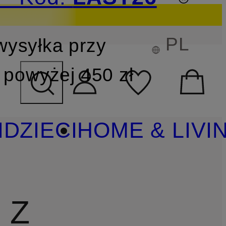
PL
wysyłka przy
YSZUKIWANIA
powyżej 450 zł
I
DZIECI
HOME & LIVI
 Z