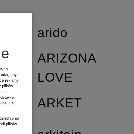
arido
ie
ARIZONA
owych
LOVE
zędzi, aby
ące reklamy
y plików
elu
odstawie
ARKET
 celu jej
ośrednio na
rii plików
.