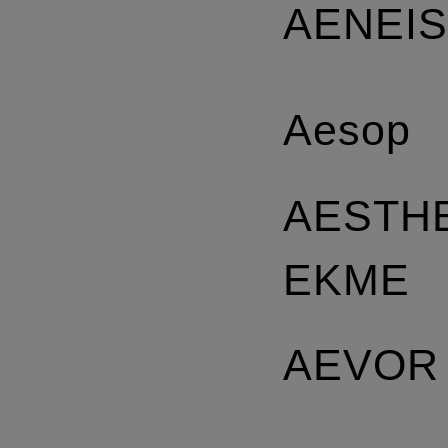
AENEI
Aesop
AESTH
EKME
AEVOR