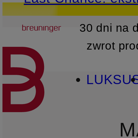
Breuninger
30 dni na
PRZEJDŹ DO GŁÓWNEJ 
zwrot pr
LUKSU
M