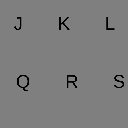
J
K
L
Q
R
S