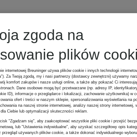
lank
ALOHAS
oja zgoda na
osowanie plików cook
AlpenHERZ
nie internetowej Breuninger używa plików cookie i innych technologii internet
a"). Za Twoją zgodą, my i nasi partnerzy (dostawcy zewnętrzni) używamy nar
wój komfort zakupów i nasze usługi online, a także aby pokazać Ci interesuj
stronach. Dane osobowe mogą być przetwarzane (np. adresy IP, identyfikator
altea
kie ID), informacje o przeglądarce i lokalizacji, zachowanie użytkownika) w c
zowania ofert i treści w naszym sklepie, spersonalizowania wyświetlania na p
howania na naszej stronie internetowej, analizy naszej strony internetowej, w
 dla Ciebie lub optymalizacji skuteczności reklam.
American
zycisk "Zgadzam się", aby zaakceptować wszystkie pliki cookie i przejść bezp
DI
ernetową, lub "Ustawienia indywidualne", aby uzyskać szczegółowy opis katego
z przegląd używanych plików cookie, a także dokonać indywidualnego wyboru