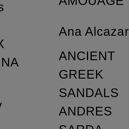
AMOUAGE
s
Ana Alcaza
X
ANCIENT
NNA
GREEK
L
SANDALS
y
ANDRES