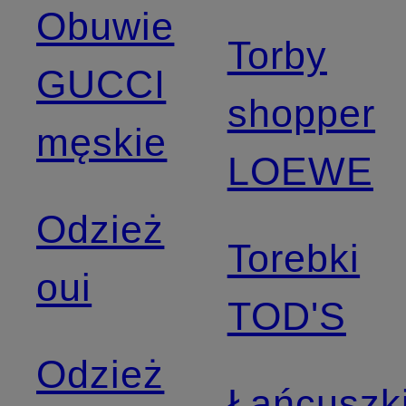
Obuwie
Torby
GUCCI
shopper
męskie
LOEWE
Odzież
Torebki
oui
TOD'S
Odzież
Łańcuszk