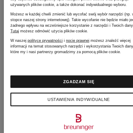
używanych plików cookie, a także dokonać indywidualnego wyboru.
O'Polo
Możesz w każdej chwili zmienić lub wycofać swój wybór narzędzi (np.
stopce naszej strony internetowej). Takie wycofanie nie będzie miało j
Jeansy
żadnego wpływu na wcześniejsze korzystanie z narzędzi i Twoich dany
Tutaj
możesz odmówić użycia plików cookie
.
W naszej
polityce prywatności
i
nocie prawnej
możesz znaleźć więcej
CAMBIO
Sneakers
informacji na temat stosowanych narzędzi i wykorzystania Twoich dan
które my i nasi partnerzy gromadzimy za pomocą plików cookie.
GUCCI
Kubki
damskie
ZGADZAM SIĘ
termiczne
USTAWIENIA INDYWIDUALNE
YETI
Spodnie
BRAX