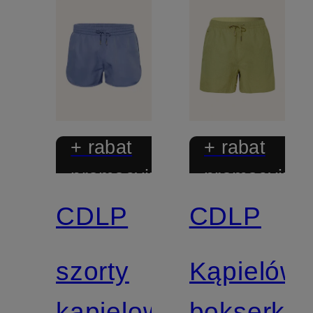
+ rabat
+ rabat
promocyjny
promocyjny
CDLP
CDLP
szorty
Kąpielówk
kąpielowe
bokserki