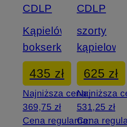
CDLP
CDLP
Kąpielówki
szorty
bokserki
kąpielowe
435 zł
625 zł
Najniższa cena:
Najniższa 
369,75 zł
531,25 zł
Cena regularna:
Cena regul