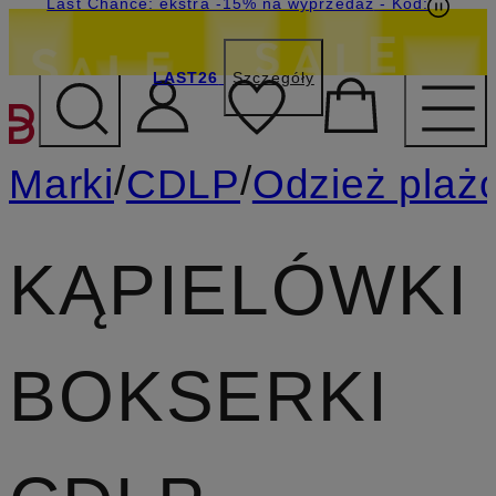
Last Chance: ekstra -15% na wyprzedaż
- Kod:
LAST26
Szczegóły
PRZEJDŹ DO GŁÓWNEJ 
/
/
Marki
CDLP
Odzież plaż
KĄPIELÓWKI
BOKSERKI