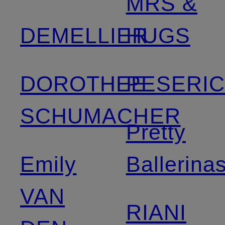
MRS &
DEMELLIER
HUGS
DOROTHEE
PESERI
SCHUMACHER
Pretty
Emily
Ballerina
VAN
RIANI