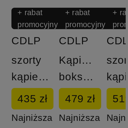
+ rabat
+ rabat
+ ra
promocyjny
promocyjny
pro
CDLP
CDLP
CD
szorty
Kąpielówki
szor
kąpielowe
bokserki
435 zł
479 zł
519
Najniższa
Najniższa
Najn