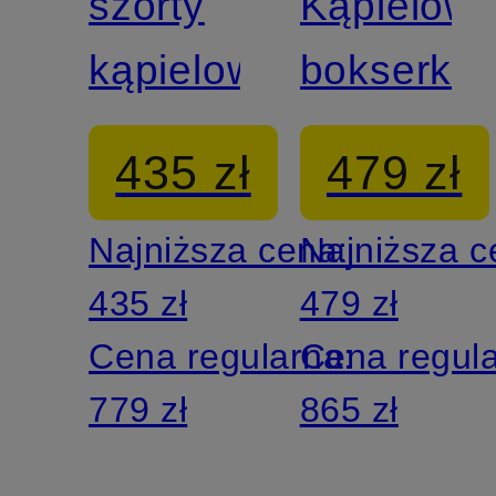
szorty
Kąpielówk
kąpielowe
bokserki
435 zł
479 zł
Najniższa cena:
Najniższa 
435 zł
479 zł
Cena regularna:
Cena regul
779 zł
865 zł