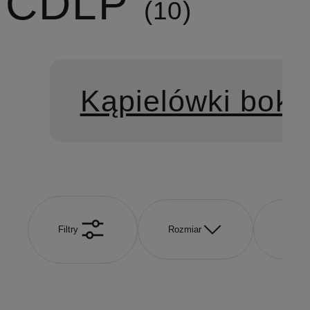
CDLP
10
Kąpielówki boks
Filtry
Rozmiar
Kolor