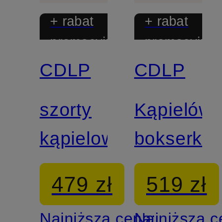
+ rabat
+ rabat
promocyjny
promocyjny
CDLP
CDLP
szorty
Kąpielówk
kąpielowe
bokserki
479 zł
519 zł
Najniższa cena:
Najniższa 