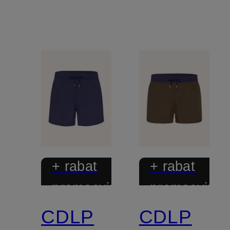
+ rabat
+ rabat
promocyjny
promocyjny
CDLP
CDLP