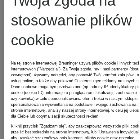
Twoja zgoda na
stosowanie plików
Bransoletki
Pierścion
cookie
i bangle
TIFFANY
Na tej stronie internetowej Breuninger używa plików cookie i innych tec
TIFFANY &
& Co.
internetowych ("Narzędzia"). Za Twoją zgodą, my i nasi partnerzy (dos
zewnętrzni) używamy narzędzi, aby poprawić Twój komfort zakupów i 
usługi online, a także aby pokazać Ci interesujące reklamy na innych s
Co.
Dane osobowe mogą być przetwarzane (np. adresy IP, identyfikatory pl
cookie (cookie ID), informacje o przeglądarce i lokalizacji, zachowanie
Płaszcze
użytkownika) w celu spersonalizowania ofert i treści w naszym sklepie,
spersonalizowania wyświetlania na podstawie Twojego zachowania na 
stronie internetowej, analizy naszej strony internetowej, w celu jej ulep
Czapki
puchowe
dla Ciebie lub optymalizacji skuteczności reklam.
Kliknij przycisk "Zgadzam się", aby zaakceptować wszystkie pliki cook
przejść bezpośrednio na stronę internetową, lub "Ustawienia indywidual
MONCLER
Marc
aby uzyskać szczegółowy opis kategorii plików cookie oraz przegląd