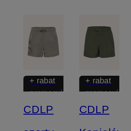
+ rabat
+ rabat
promocyjny
promocyjny
CDLP
CDLP