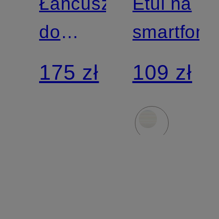
Łańcuszek
Etui na
do
smartfon
smartfona
175 zł
109 zł
POPPY