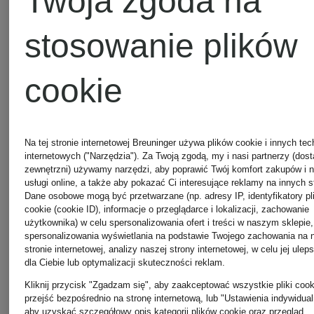
Twoja zgoda na
75 zł
stosowanie plików
Najniższa cena:
cookie
63,75 zł
Cena regularna:
Na tej stronie internetowej Breuninger używa plików cookie i innych tec
internetowych ("Narzędzia"). Za Twoją zgodą, my i nasi partnerzy (dos
239 zł
zewnętrzni) używamy narzędzi, aby poprawić Twój komfort zakupów i 
usługi online, a także aby pokazać Ci interesujące reklamy na innych s
Dane osobowe mogą być przetwarzane (np. adresy IP, identyfikatory pl
cookie (cookie ID), informacje o przeglądarce i lokalizacji, zachowanie
użytkownika) w celu spersonalizowania ofert i treści w naszym sklepie,
spersonalizowania wyświetlania na podstawie Twojego zachowania na 
stronie internetowej, analizy naszej strony internetowej, w celu jej ulep
dla Ciebie lub optymalizacji skuteczności reklam.
Kliknij przycisk "Zgadzam się", aby zaakceptować wszystkie pliki cook
przejść bezpośrednio na stronę internetową, lub "Ustawienia indywidual
aby uzyskać szczegółowy opis kategorii plików cookie oraz przegląd