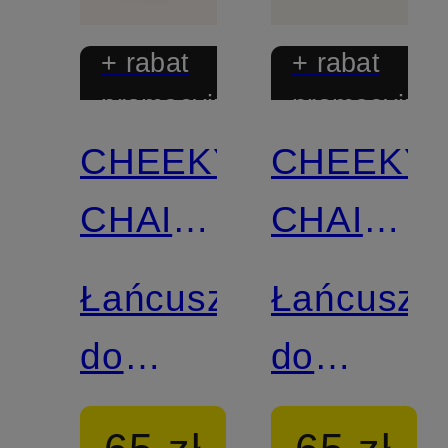
+ rabat
+ rabat
promocyjny
promocyjny
CHEEKY
CHEEKY
CHAIN
CHAIN
MUNICH
MUNICH
Łańcuszek
Łańcusze
do
do
smartfona
smartfona