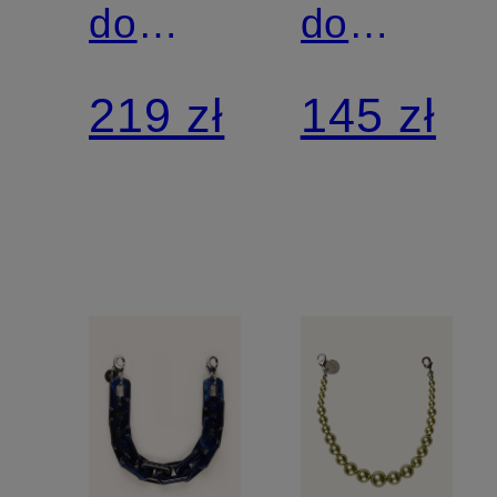
do
do
smartfona
smartfona
219 zł
145 zł
AUDREY
AUDREY