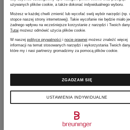
używanych plików cookie, a także dokonać indywidualnego wyboru.
Możesz w każdej chwili zmienić lub wycofać swój wybór narzędzi (np.
stopce naszej strony internetowej). Takie wycofanie nie będzie miało j
żadnego wpływu na wcześniejsze korzystanie z narzędzi i Twoich dany
Tutaj
możesz odmówić użycia plików cookie
.
W naszej
polityce prywatności
i
nocie prawnej
możesz znaleźć więcej
informacji na temat stosowanych narzędzi i wykorzystania Twoich dan
które my i nasi partnerzy gromadzimy za pomocą plików cookie.
ZGADZAM SIĘ
+ rabat
USTAWIENIA INDYWIDUALNE
CHEEKY
promocyjny
CHEEKY
CHAIN