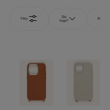
Dla
Filtry
Rozmiar
kogo?