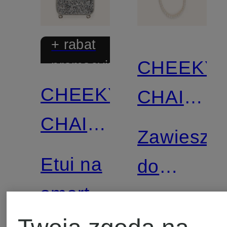
+ rabat
CHEEKY
promocyjny
CHEEKY
CHAIN
CHAIN
MUNICH
Zawieszk
MUNICH
Etui na
do
smartfon
smartfona
129 zł
CRYSTAL
ARIELLE