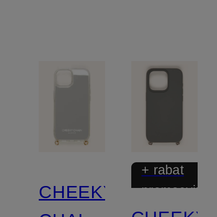
+ rabat
CHEEKY
promocyjny