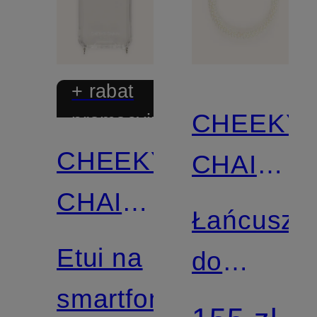
+ rabat
CHEEKY
promocyjny
CHEEKY
CHAIN
CHAIN
MUNICH
Łańcusze
MUNICH
Etui na
do
smartfon
smartfona