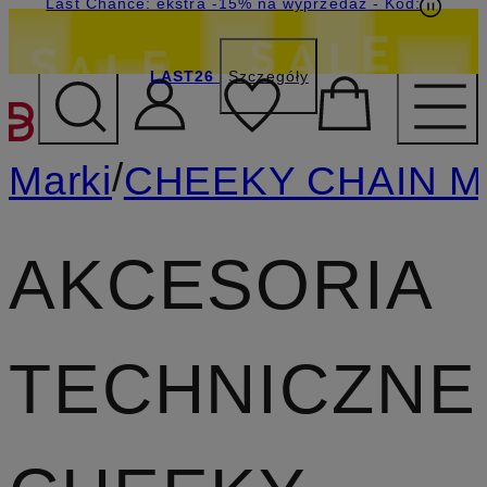
Last Chance: ekstra -15% na wyprzedaż
- Kod:
LAST26
Szczegóły
PRZEJDŹ DO GŁÓWNEJ 
/
Marki
CHEEKY CHAIN M
AKCESORIA
TECHNICZNE