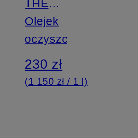
THE
DAY
Olejek
OFF
oczyszczający
230 zł
(1 150 zł / 1 l)