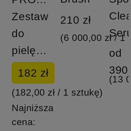
Clea
Zestaw
210 zł
Ser
do
(6 000,00 zł / 1 
pielęgnacji
od
390 
182 zł
(13 0
(182,00 zł / 1 sztukę)
Najniższa
cena: