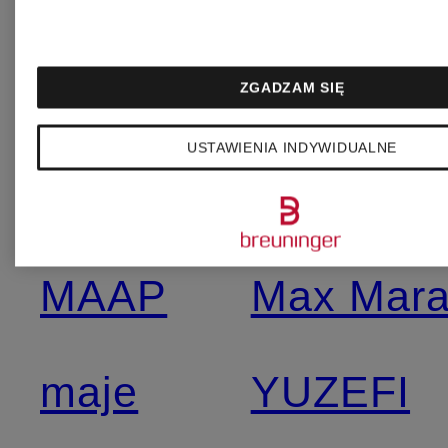
LUISA
& Co.
ZGADZAM SIĘ
CERANO
UGG
USTAWIENIA INDYWIDUALNE
lululemon
WEEKEN
MAAP
Max Mar
maje
YUZEFI