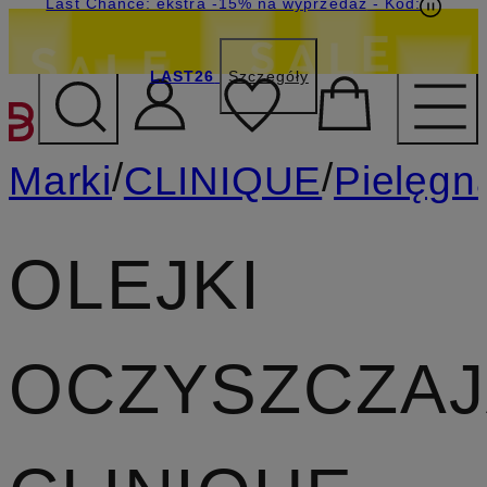
Last Chance: ekstra -15% na wyprzedaż
- Kod:
LAST26
Szczegóły
PRZEJDŹ DO GŁÓWNEJ 
/
/
Marki
CLINIQUE
Pielęgn
OLEJKI
OCZYSZCZA