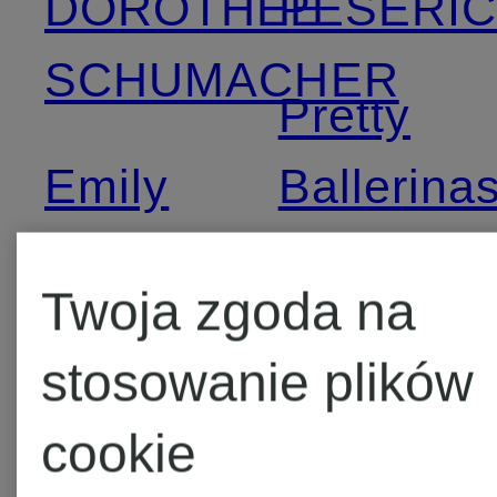
DOROTHEE
PESERI
SCHUMACHER
Pretty
Emily
Ballerina
VAN
RIANI
Twoja zgoda na
DEN
stosowanie plików
BERGH
RINO &
cookie
PELLE