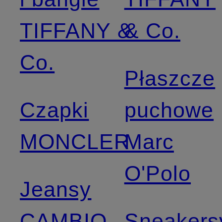
TIFFANY &
& Co.
Co.
Płaszcze
Czapki
puchowe
MONCLER
Marc
O'Polo
Jeansy
CAMBIO
Sneakers