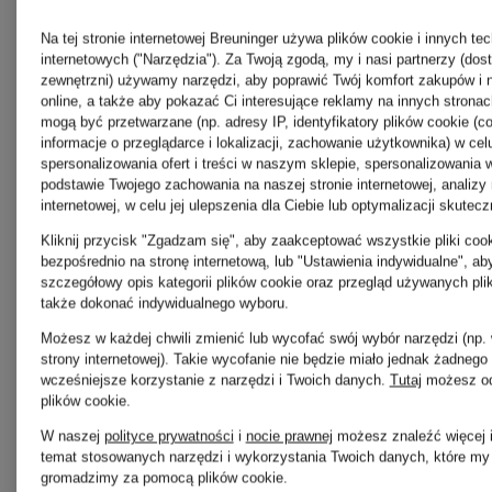
GOLDEN
Na tej stronie internetowej Breuninger używa plików cookie i innych tec
internetowych ("Narzędzia"). Za Twoją zgodą, my i nasi partnerzy (dos
GOOSE
SANDRO
zewnętrzni) używamy narzędzi, aby poprawić Twój komfort zakupów i 
online, a także aby pokazać Ci interesujące reklamy na innych stron
mogą być przetwarzane (np. adresy IP, identyfikatory plików cookie (co
informacje o przeglądarce i lokalizacji, zachowanie użytkownika) w cel
spersonalizowania ofert i treści w naszym sklepie, spersonalizowania 
Joseph
SKIMS
podstawie Twojego zachowania na naszej stronie internetowej, analizy 
internetowej, w celu jej ulepszenia dla Ciebie lub optymalizacji skutec
Ribkoff
Kliknij przycisk "Zgadzam się", aby zaakceptować wszystkie pliki cook
bezpośrednio na stronę internetową, lub "Ustawienia indywidualne", a
STONE
szczegółowy opis kategorii plików cookie oraz przegląd używanych pli
także dokonać indywidualnego wyboru.
Możesz w każdej chwili zmienić lub wycofać swój wybór narzędzi (np.
KENNEL &
ISLAND
strony internetowej). Takie wycofanie nie będzie miało jednak żadnego
wcześniejsze korzystanie z narzędzi i Twoich danych.
Tutaj
możesz od
plików cookie
.
SCHMENGER
W naszej
polityce prywatności
i
nocie prawnej
możesz znaleźć więcej i
TIFFANY
temat stosowanych narzędzi i wykorzystania Twoich danych, które my i
gromadzimy za pomocą plików cookie.