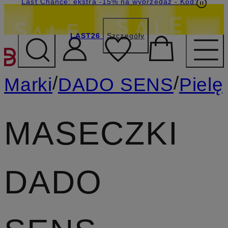
Last Chance: ekstra -15% na wyprzedaż
- Kod:
LAST26
Szczegóły
PRZEJDŹ DO GŁÓWNEJ 
/
/
Marki
DADO SENS
Pielę
MASECZKI
DADO