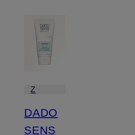
Z
certyfikatem
DADO
SENS