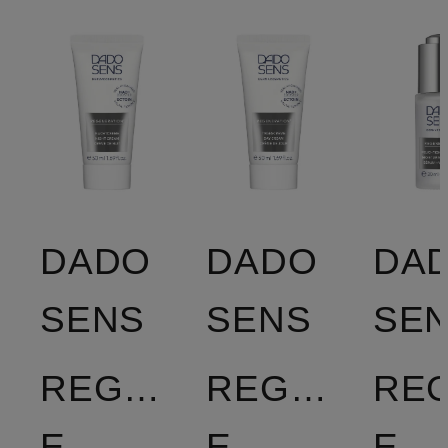
DADO
DADO
DA
SENS
SENS
SE
REGENERATION
REGENERAT
RE
E
E
E