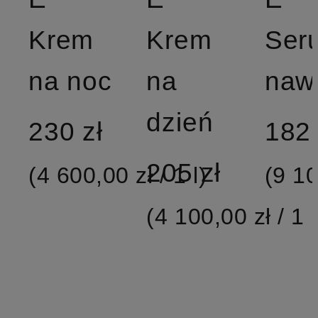
Krem
Krem
Ser
na noc
na
dzień
230 zł
182 
205 zł
(4 600,00 zł / 1 l)
(9 10
(4 100,00 zł / 1 l