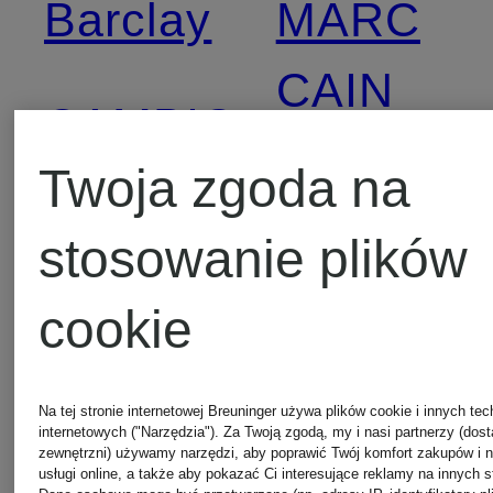
Barclay
MARC
CAIN
CAMBIO
Twoja zgoda na
Marc
CATNOIR
stosowanie plików
O'Polo
cookie
CIRCOLO
Max
1901
Na tej stronie internetowej Breuninger używa plików cookie i innych tec
Mara
internetowych ("Narzędzia"). Za Twoją zgodą, my i nasi partnerzy (dos
zewnętrzni) używamy narzędzi, aby poprawić Twój komfort zakupów i 
usługi online, a także aby pokazać Ci interesujące reklamy na innych s