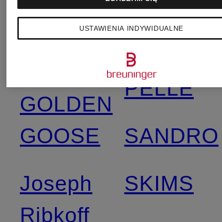
RIANI
DEN
USTAWIENIA INDYWIDUALNE
BERGH
RINO &
PELLE
GOLDEN
GOOSE
SANDRO
Joseph
SKIMS
Ribkoff