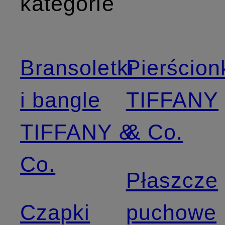
kategorie
Bransoletki
Pierścion
i bangle
TIFFANY
TIFFANY &
& Co.
Co.
Płaszcze
Czapki
puchowe