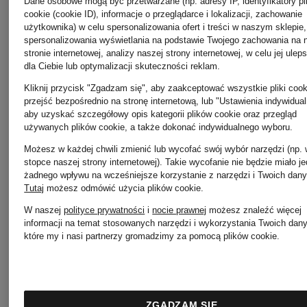
Dane osobowe mogą być przetwarzane (np. adresy IP, identyfikatory pl
COS
cookie (cookie ID), informacje o przeglądarce i lokalizacji, zachowanie
MRS &
użytkownika) w celu spersonalizowania ofert i treści w naszym sklepie,
spersonalizowania wyświetlania na podstawie Twojego zachowania na 
stronie internetowej, analizy naszej strony internetowej, w celu jej ulep
dla Ciebie lub optymalizacji skuteczności reklam.
DEMELLIER
HUGS
Kliknij przycisk "Zgadzam się", aby zaakceptować wszystkie pliki cook
przejść bezpośrednio na stronę internetową, lub "Ustawienia indywidual
aby uzyskać szczegółowy opis kategorii plików cookie oraz przegląd
używanych plików cookie, a także dokonać indywidualnego wyboru.
DOROTHEE
PESERI
Możesz w każdej chwili zmienić lub wycofać swój wybór narzędzi (np.
stopce naszej strony internetowej). Takie wycofanie nie będzie miało j
żadnego wpływu na wcześniejsze korzystanie z narzędzi i Twoich dany
SCHUMACHER
Tutaj
możesz odmówić użycia plików cookie
.
Pretty
W naszej
polityce prywatności
i
nocie prawnej
możesz znaleźć więcej
informacji na temat stosowanych narzędzi i wykorzystania Twoich dan
które my i nasi partnerzy gromadzimy za pomocą plików cookie.
Emily
Ballerina
VAN
ZGADZAM SIĘ