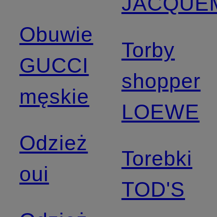
JACQUE
Obuwie
Torby
GUCCI
shopper
męskie
LOEWE
Odzież
Torebki
oui
TOD'S