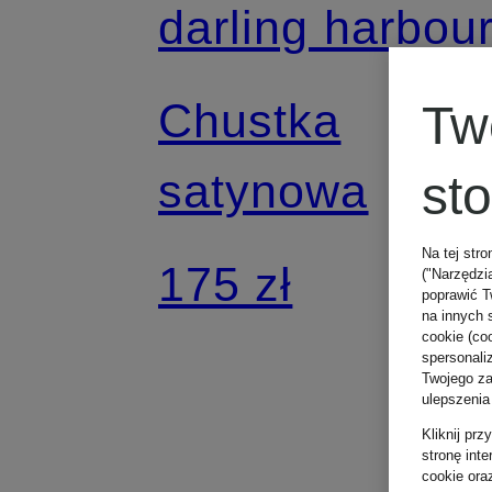
darling harbou
Chustka
Tw
satynowa
st
Na tej stro
175 zł
("Narzędzi
poprawić T
na innych 
cookie (coo
spersonali
Twojego zac
ulepszenia
Kliknij pr
stronę int
cookie ora