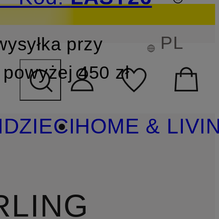
PL
wysyłka przy
YSZUKIWANIA
powyżej 450 zł
I
DZIECI
HOME & LIVI
RLING