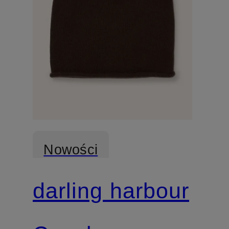
Nowości
darling harbour
Z certyfikatem