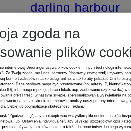
r
darling harbour
Z certyfikatem
Szalik trójkątny
oja zgoda na
z kaszmirem
osowanie plików cook
nie internetowej Breuninger używa plików cookie i innych technologii internet
349 zł
a"). Za Twoją zgodą, my i nasi partnerzy (dostawcy zewnętrzni) używamy nar
wój komfort zakupów i nasze usługi online, a także aby pokazać Ci interesuj
stronach. Dane osobowe mogą być przetwarzane (np. adresy IP, identyfikator
kie ID), informacje o przeglądarce i lokalizacji, zachowanie użytkownika) w c
zowania ofert i treści w naszym sklepie, spersonalizowania wyświetlania na p
howania na naszej stronie internetowej, analizy naszej strony internetowej, w
 dla Ciebie lub optymalizacji skuteczności reklam.
zycisk "Zgadzam się", aby zaakceptować wszystkie pliki cookie i przejść bezp
ernetową, lub "Ustawienia indywidualne", aby uzyskać szczegółowy opis katego
z przegląd używanych plików cookie, a także dokonać indywidualnego wyboru