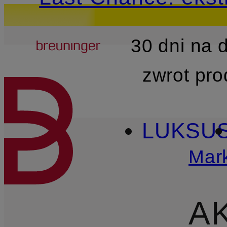
Breuninger
30 dni na
PRZEJDŹ DO GŁÓWNEJ 
zwrot pr
LUKSU
Mark
A