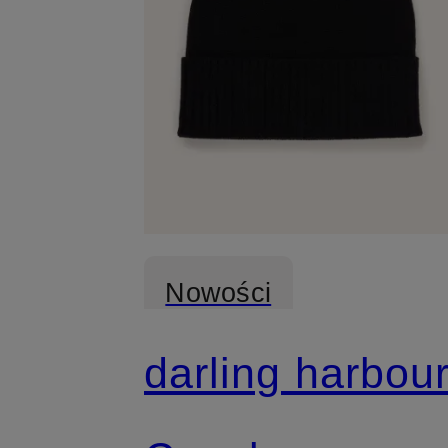
Nowości
darling harbou
Z certyfikatem