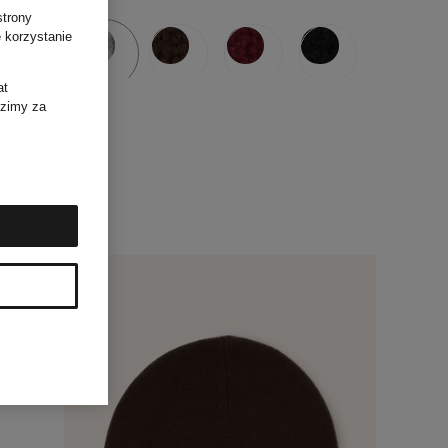
strony
 korzystanie
at
dzimy za