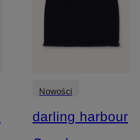
Nowości
r
darling harbour
Z certyfikatem