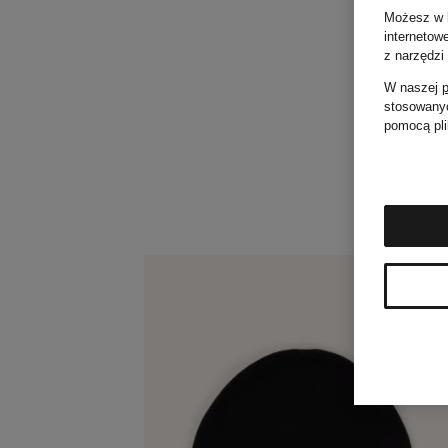
Możesz w k
internetow
z narzędzi
W naszej
p
stosowanyc
pomocą pli