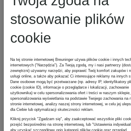
Twoja zgoda na
paskami
stosowanie plików
cookie
+ rabat
Mix &
Na tej stronie internetowej Breuninger używa plików cookie i innych tec
promocyjny
internetowych ("Narzędzia"). Za Twoją zgodą, my i nasi partnerzy (dos
Match
zewnętrzni) używamy narzędzi, aby poprawić Twój komfort zakupów i 
DIGEL
DIGEL
Mix &
usługi online, a także aby pokazać Ci interesujące reklamy na innych s
Dane osobowe mogą być przetwarzane (np. adresy IP, identyfikatory pl
cookie (cookie ID), informacje o przeglądarce i lokalizacji, zachowanie
Match
użytkownika) w celu spersonalizowania ofert i treści w naszym sklepie,
Spodnie
Spodnie
spersonalizowania wyświetlania na podstawie Twojego zachowania na 
stronie internetowej, analizy naszej strony internetowej, w celu jej ulep
dla Ciebie lub optymalizacji skuteczności reklam.
do
garnituro
Kliknij przycisk "Zgadzam się", aby zaakceptować wszystkie pliki cook
przejść bezpośrednio na stronę internetową, lub "Ustawienia indywidual
aby uzyskać szczegółowy opis kategorii plików cookie oraz przegląd