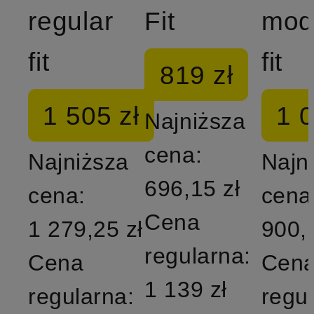
regular
Fit
mod
fit
fit
819 zł
1 505 zł
1 0
Najniższa
cena:
Najniższa
Najn
696,15 zł
cena:
cena
Cena
1 279,25 zł
900,
regularna:
Cena
Cen
1 139 zł
regularna:
regu