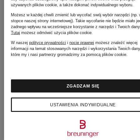
garnituru
SERGIO
używanych plików cookie, a także dokonać indywidualnego wyboru.
od 595 zł
365 zł
Możesz w każdej chwili zmienić lub wycofać swój wybór narzędzi (np.
PER
Modern
stopce naszej strony internetowej). Takie wycofanie nie będzie miało j
żadnego wpływu na wcześniejsze korzystanie z narzędzi i Twoich dany
Tutaj
możesz odmówić użycia plików cookie
.
Najniższa 
Modern
Fit
W naszej
polityce prywatności
i
nocie prawnej
możesz znaleźć więcej
informacji na temat stosowanych narzędzi i wykorzystania Twoich dan
310,25 zł
które my i nasi partnerzy gromadzimy za pomocą plików cookie.
Fit
Cena regul
615 zł
ZGADZAM SIĘ
USTAWIENIA INDYWIDUALNE