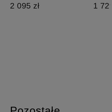
2 095 zł
1 729
Pozostałe