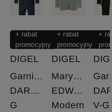
+ rabat
+ rabat
+ ra
promocyjny
promocyjny
pro
DIGEL
DIGEL
DIG
Garnitur
Marynarka
Garn
DAREN-
EDWARD
DAR
G
Modern
V-G