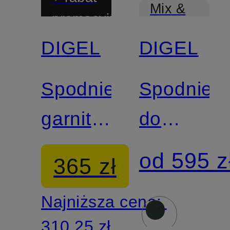
Mix &
promocyjny
Match
DIGEL
DIGEL
Mix &
Match
Spodnie
Spodnie
garniturowe
do
SERGIO
garnituru
od 595 z
365 zł
Modern
PER
Najniższa cena:
Fit
Modern
310,25 zł