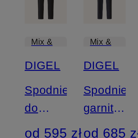
Mix &
Mix &
Match
Match
DIGEL
DIGEL
Spodnie
Spodnie
do
garnituro
garnituru
PER
od 595 zł
od 685 z