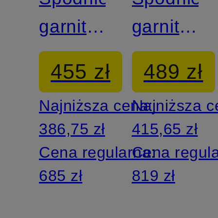
garniturowe
garnituro
SERGIO
SERGIO
455 zł
489 zł
modern
modern
Najniższa cena:
Najniższa 
fit
fit
386,75 zł
415,65 zł
Cena regularna:
Cena regul
685 zł
819 zł