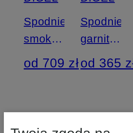
Spodnie
Spodnie
smokingowe
garnituro
SHAWN
SERGIO
od 709 zł
od 365 z
o
regular
nowoczesnym
fit z
kroju z
dżerseju
galonowymi