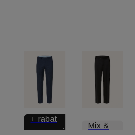
+ rabat
Mix &
promocyjny