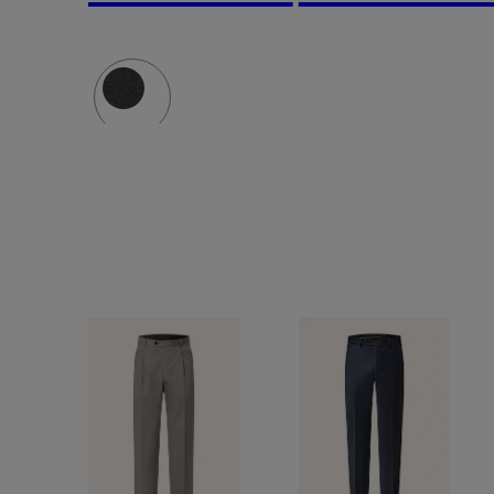
PER
modern
Modern
fit
Fit