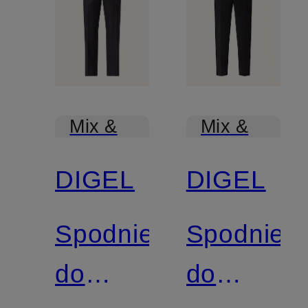
Mix &
Mix &
Match
Match
DIGEL
DIGEL
Spodnie
Spodnie
do
do