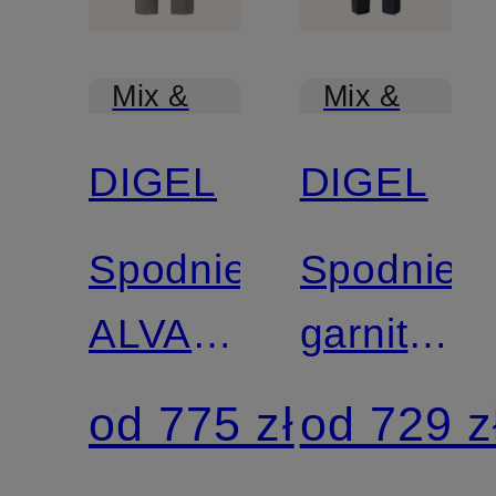
Mix &
Mix &
Match
Match
DIGEL
DIGEL
Spodnie
Spodnie
ALVARO
garnituro
o kroju
modern
od 775 zł
od 729 z
slim fit
fit