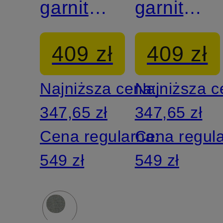
garniturowe
garnituro
SERGIO
SERGIO
409 zł
409 zł
Modern
Modern
Najniższa cena:
Najniższa 
Fit
Fit
347,65 zł
347,65 zł
Cena regularna:
Cena regul
549 zł
549 zł