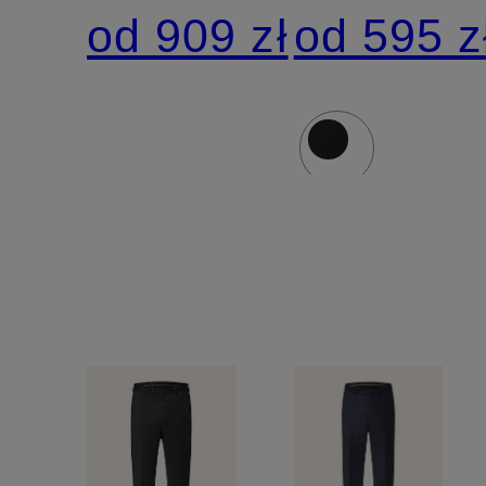
garnituru
garnituru
od 909 zł
od 595 z
PAOLO
PER
Modern
Modern
Fit
Fit