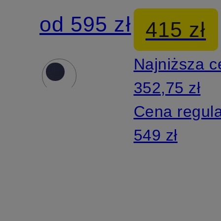
garnituru
Modern
od 595 zł
415 zł
PER
Fit
Najniższa 
Modern
352,75 zł
Fit
Cena regul
549 zł