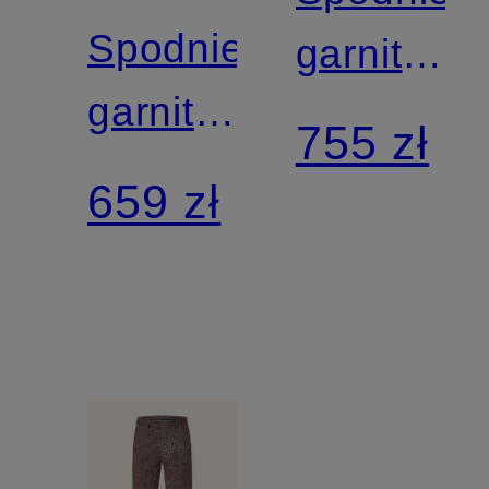
Spodnie
garnituro
garniturowe
PER
755 zł
PER
regular
659 zł
regular
fit
fit