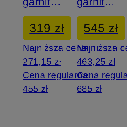
garniturowe
garnituro
SERGIO
SERGIO
319 zł
545 zł
Modern
modern
Najniższa cena:
Najniższa 
Fit z
fit
271,15 zł
463,25 zł
dżerseju
Cena regularna:
Cena regul
455 zł
685 zł