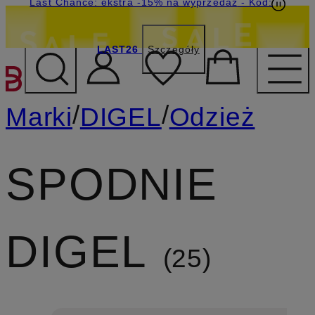
Last Chance: ekstra -15% na wyprzedaż
- Kod:
LAST26
Szczegóły
PRZEJDŹ DO GŁÓWNEJ 
/
/
Marki
DIGEL
Odzież
SPODNIE
DIGEL
25