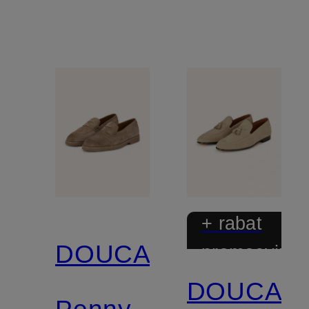
+ rabat
DOUCAL'S
promocyjny
DOUCAL'
Penny