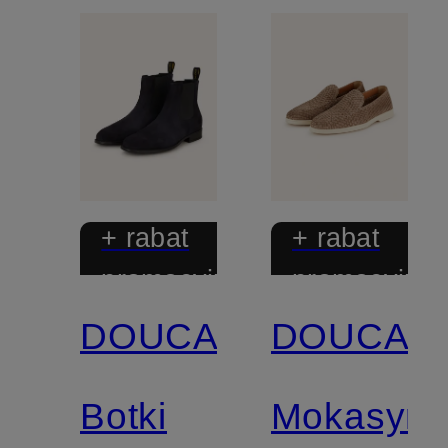
+ rabat
+ rabat
promocyjny
promocyjny
DOUCAL'S
DOUCAL'
Botki
Mokasyny