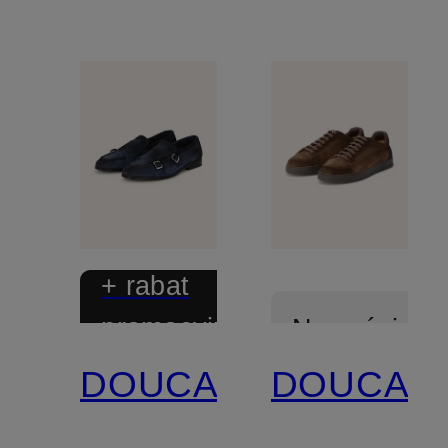
+ rabat
promocyjny
Nowości
DOUCAL'S
DOUCAL'