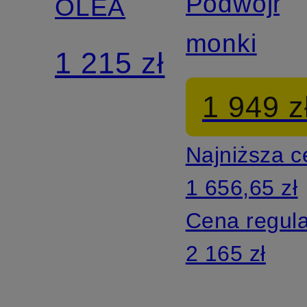
Podwójne
OLEA
monki
1 215 zł
1 949 z
Najniższa 
1 656,65 zł
Cena regul
2 165 zł