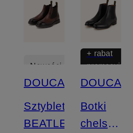
+ rabat
promocyjny
Nowości
DOUCAL'S
DOUCAL'
Sztyblety
Botki
BEATLES
chelsea