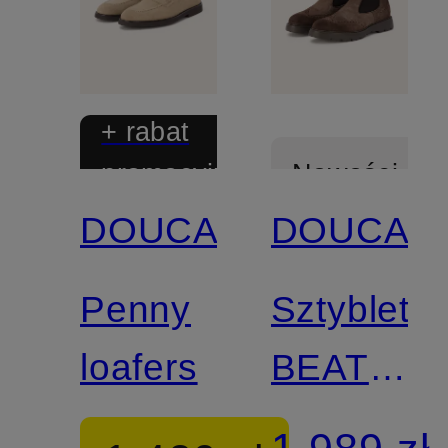
+ rabat
promocyjny
Nowości
DOUCAL'S
DOUCAL'
Penny
Sztyblety
loafers
BEATLES
GOTEBO