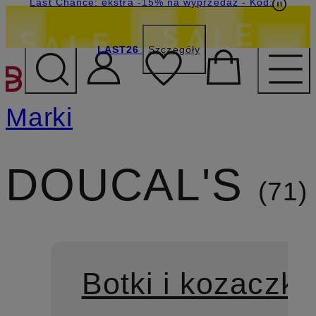
Last Chance: ekstra -15% na wyprzedaż
- Kod:
LAST26
Szczegóły
PRZEJDŹ DO GŁÓWNEJ 
Marki
DOUCAL'S
71
Botki i kozaczki