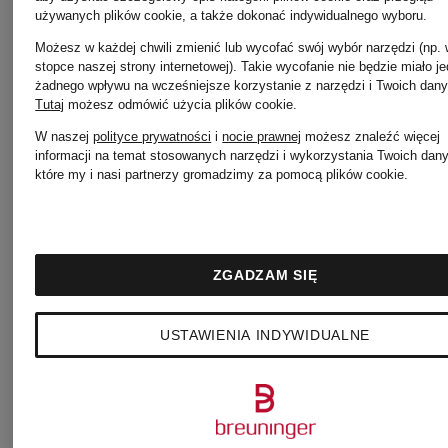
używanych plików cookie, a także dokonać indywidualnego wyboru.
Najniższa 
Możesz w każdej chwili zmienić lub wycofać swój wybór narzędzi (np.
1 214,65 zł
stopce naszej strony internetowej). Takie wycofanie nie będzie miało j
żadnego wpływu na wcześniejsze korzystanie z narzędzi i Twoich dany
Tutaj
możesz odmówić użycia plików cookie
.
Cena regul
W naszej
polityce prywatności
i
nocie prawnej
możesz znaleźć więcej
informacji na temat stosowanych narzędzi i wykorzystania Twoich dan
1 859 zł
które my i nasi partnerzy gromadzimy za pomocą plików cookie.
ZGADZAM SIĘ
USTAWIENIA INDYWIDUALNE