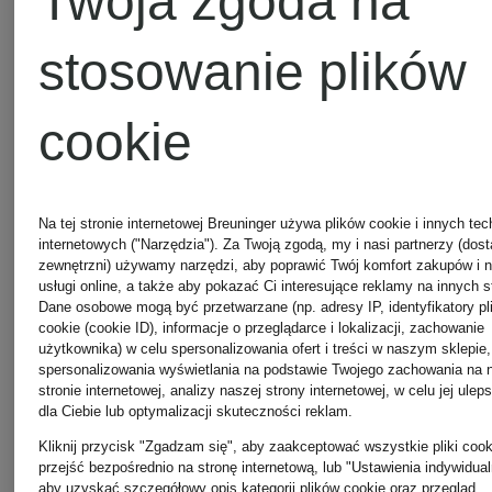
Twoja zgoda na
stosowanie plików
+ rabat
DOUCAL'S
cookie
promocyjny
DOUCAL'
Podwójne
Na tej stronie internetowej Breuninger używa plików cookie i innych tec
internetowych ("Narzędzia"). Za Twoją zgodą, my i nasi partnerzy (dos
zewnętrzni) używamy narzędzi, aby poprawić Twój komfort zakupów i 
Podwójne
monki
usługi online, a także aby pokazać Ci interesujące reklamy na innych s
Dane osobowe mogą być przetwarzane (np. adresy IP, identyfikatory pl
cookie (cookie ID), informacje o przeglądarce i lokalizacji, zachowanie
monki
BASQUIAT
użytkownika) w celu spersonalizowania ofert i treści w naszym sklepie,
1 905 zł
spersonalizowania wyświetlania na podstawie Twojego zachowania na 
stronie internetowej, analizy naszej strony internetowej, w celu jej ulep
dla Ciebie lub optymalizacji skuteczności reklam.
1 429 z
Kliknij przycisk "Zgadzam się", aby zaakceptować wszystkie pliki cook
przejść bezpośrednio na stronę internetową, lub "Ustawienia indywidual
aby uzyskać szczegółowy opis kategorii plików cookie oraz przegląd