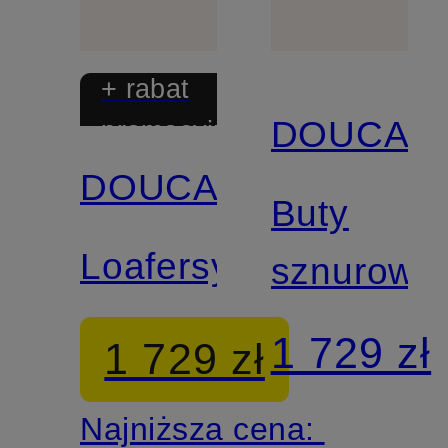
+ rabat
DOUCAL'
promocyjny
DOUCAL'S
Buty
Loafersy
sznurowa
1 729 zł
1 729 zł
Najniższa cena: