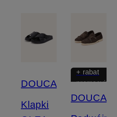
+ rabat
DOUCAL'S
promocyjny
DOUCAL'
Klapki