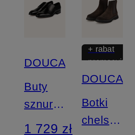
+ rabat
DOUCAL'S
promocyjny
DOUCAL'
Buty
Botki
sznurowane
chelsea
BERNUF
1 729 zł