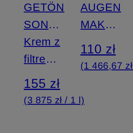
GETÖNTE
AUGEN
SONNENCREME
MAKE-
GESICHT
Krem z
UP
110 zł
filtrem
ENTFER
(1 466,67 zł 
przeciwsłonecznym
155 zł
SPF 30
(3 875 zł / 1 l)