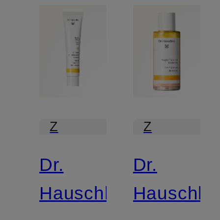
Z
Z
certyfikatem
certyfikatem
Dr.
Dr.
Hauschka
Hauschka