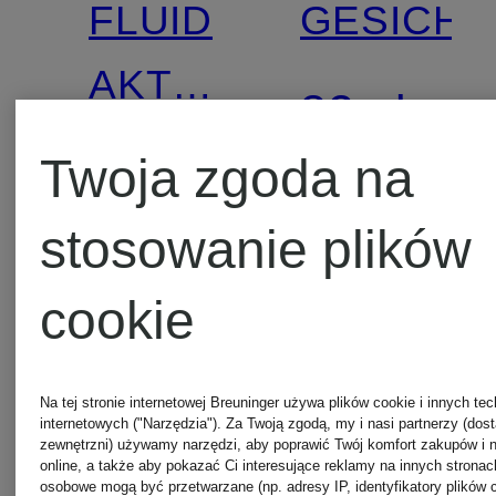
FLUID
GESICH
AKTYWUJĄCY
82 zł
NA CO
Fluid
Twoja zgoda na
(1 640 zł / 1
DZIEŃ
na
stosowanie plików
dzień
123 zł
cookie
(2 460 zł / 1 l)
Na tej stronie internetowej Breuninger używa plików cookie i innych tec
internetowych ("Narzędzia"). Za Twoją zgodą, my i nasi partnerzy (dos
zewnętrzni) używamy narzędzi, aby poprawić Twój komfort zakupów i n
online, a także aby pokazać Ci interesujące reklamy na innych strona
osobowe mogą być przetwarzane (np. adresy IP, identyfikatory plików 