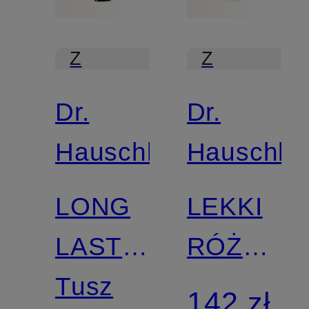
Z
Z
certyfikatem
certyfikatem
Dr.
Dr.
Hauschka
Hauschka
LONG
LEKKI
LASTING
RÓŻANY
MASCARA
Tusz
KREM
142 zł