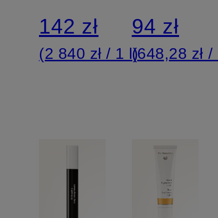
dzień
BERGAM
142 zł
94 zł
I
(2 840 zł / 1 l)
(648,28 zł / 
TRAWĄ
CYTRYN