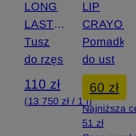
LONG
LIP
certyfikatem
certyfikatem
LASTING
CRAYON
MASCARA
Tusz
Pomadka
do rzęs
do ust
110 zł
60 zł
(13 750 zł / 1 l)
Najniższa 
51 zł