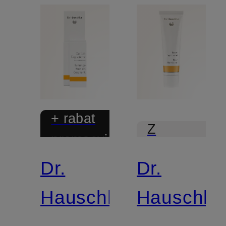
+ rabat
Z
promocyjny
certyfikatem
Dr.
Dr.
Edycja
limitowana
Hauschka
Hauschka
Z