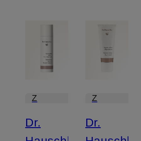
Z
Z
certyfikatem
certyfikatem
Dr.
Dr.
Hauschka
Hauschka