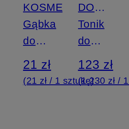
KOSMETYCZNA
DO
Gąbka
TWARZY
Tonik
do
do
oczyszczania
twarzy
21 zł
123 zł
twarzy
(21 zł / 1 sztukę)
(1 230 zł / 1