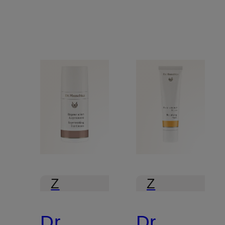
Z
Z
certyfikatem
certyfikatem
Dr.
Dr.