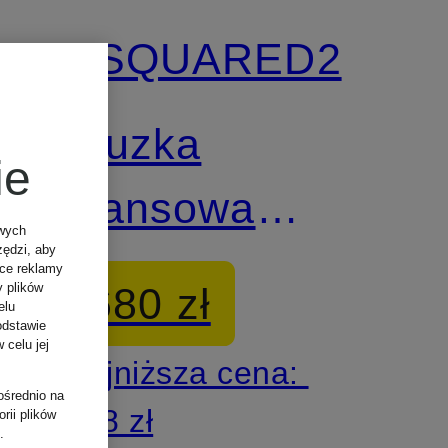
DSQUARED2
Bluzka
ie
jeansowa
owych
zędzi, aby
WESTERN
ące reklamy
680 zł
y plików
elu
odstawie
 celu jej
Najniższa cena:
ośrednio na
578 zł
rii plików
.