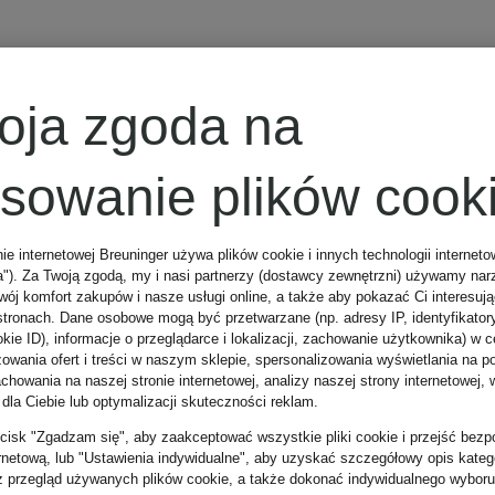
DSQUARED2
oja zgoda na
Krótka bluzka
osowanie plików cook
jeansowa
nie internetowej Breuninger używa plików cookie i innych technologii internet
a"). Za Twoją zgodą, my i nasi partnerzy (dostawcy zewnętrzni) używamy nar
wój komfort zakupów i nasze usługi online, a także aby pokazać Ci interesuj
955 zł
stronach. Dane osobowe mogą być przetwarzane (np. adresy IP, identyfikator
kie ID), informacje o przeglądarce i lokalizacji, zachowanie użytkownika) w c
zowania ofert i treści w naszym sklepie, spersonalizowania wyświetlania na p
howania na naszej stronie internetowej, analizy naszej strony internetowej, w
Najniższa cena:
 dla Ciebie lub optymalizacji skuteczności reklam.
zycisk "Zgadzam się", aby zaakceptować wszystkie pliki cookie i przejść bezp
811,75 zł
ernetową, lub "Ustawienia indywidualne", aby uzyskać szczegółowy opis katego
z przegląd używanych plików cookie, a także dokonać indywidualnego wyboru