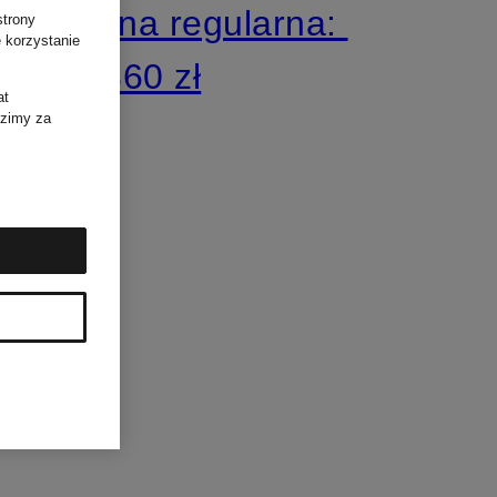
Cena regularna:
strony
 korzystanie
1 360 zł
at
dzimy za