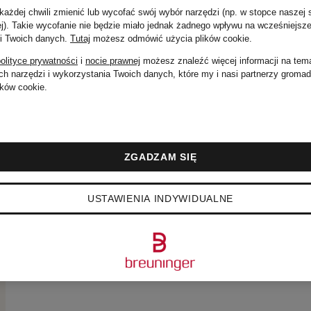
Cena regularna:
ażdej chwili zmienić lub wycofać swój wybór narzędzi (np. w stopce naszej 
ej). Takie wycofanie nie będzie miało jednak żadnego wpływu na wcześniejsze
 i Twoich danych.
Tutaj
możesz odmówić użycia plików cookie
.
1 910 zł
olityce prywatności
i
nocie prawnej
możesz znaleźć więcej informacji na tem
h narzędzi i wykorzystania Twoich danych, które my i nasi partnerzy groma
ków cookie.
ZGADZAM SIĘ
USTAWIENIA INDYWIDUALNE