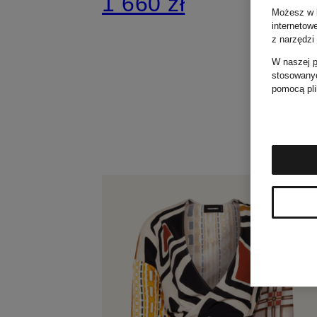
1 660 zł
Możesz w k
internetow
z narzędzi
W naszej
p
stosowanyc
pomocą pli