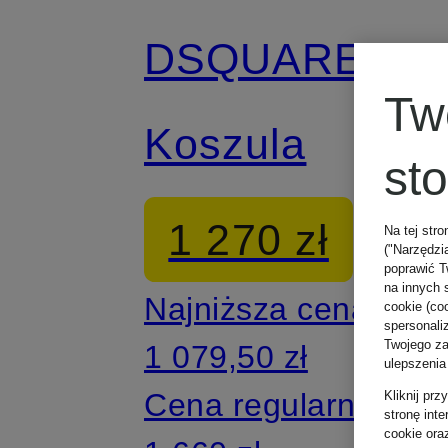
DSQUARED2
Tw
Koszula
st
1 270 zł
Na tej stro
("Narzędzi
poprawić T
na innych 
Najniższa cena:
cookie (coo
spersonali
Twojego zac
1 079,50 zł
ulepszenia
Cena regularna:
Kliknij pr
stronę int
cookie ora