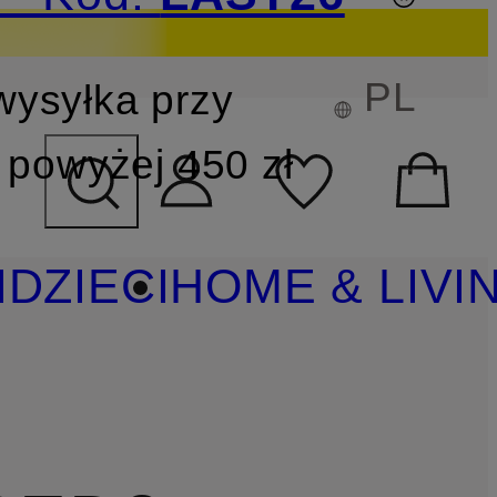
PL
wysyłka przy
YSZUKIWANIA
powyżej 450 zł
I
DZIECI
HOME & LIVI