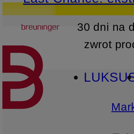
Breuninger
30 dni na
PRZEJDŹ DO GŁÓWNEJ 
zwrot pr
LUKSU
Mark