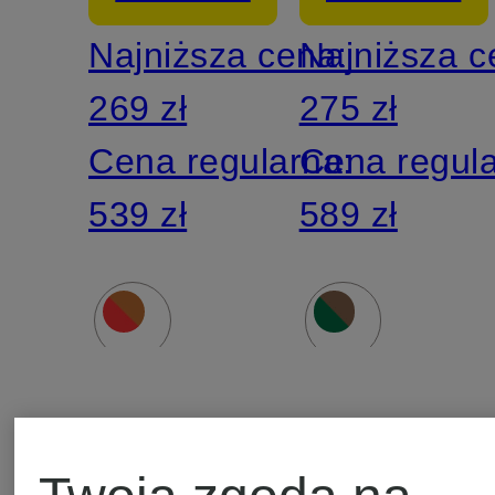
Najniższa cena:
Najniższa 
269 zł
275 zł
Cena regularna:
Cena regul
539 zł
589 zł