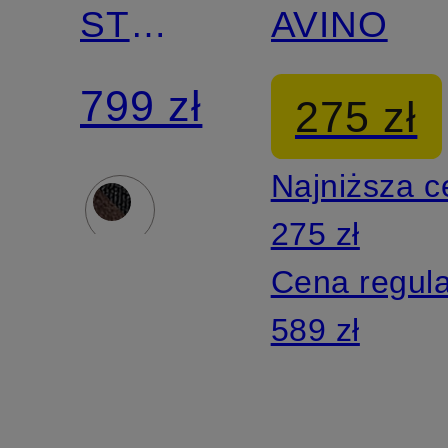
ST
AVINO
BROOMLY
799 zł
275 zł
Najniższa 
275 zł
Cena regul
589 zł