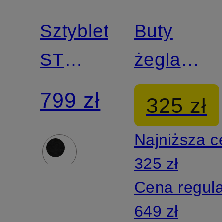
Z
certyfikatem
certyfikatem
Sztyblety
Buty
ST
żeglarskie
BROOMLY
GIMBLE
799 zł
325 zł
Najniższa 
325 zł
Cena regul
649 zł