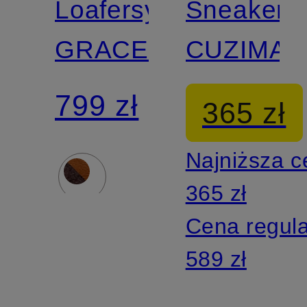
Loafersy
Sneakers
GRACELYN
CUZIMA
799 zł
365 zł
Najniższa 
365 zł
Cena regul
589 zł