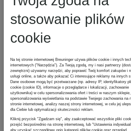
Twoja zgoda na
stosowanie plików
cookie
Na tej stronie internetowej Breuninger używa plików cookie i innych tec
internetowych ("Narzędzia"). Za Twoją zgodą, my i nasi partnerzy (dos
zewnętrzni) używamy narzędzi, aby poprawić Twój komfort zakupów i 
+ rabat
usługi online, a także aby pokazać Ci interesujące reklamy na innych s
Dane osobowe mogą być przetwarzane (np. adresy IP, identyfikatory pl
Z
cookie (cookie ID), informacje o przeglądarce i lokalizacji, zachowanie
promocyjny
użytkownika) w celu spersonalizowania ofert i treści w naszym sklepie,
certyfikatem
spersonalizowania wyświetlania na podstawie Twojego zachowania na 
GANT
GANT
stronie internetowej, analizy naszej strony internetowej, w celu jej ulep
Z
dla Ciebie lub optymalizacji skuteczności reklam.
certyfikatem
Kliknij przycisk "Zgadzam się", aby zaakceptować wszystkie pliki cook
przejść bezpośrednio na stronę internetową, lub "Ustawienia indywidual
Sneakersy
Buty
aby uzyskać szczegółowy opis kategorii plików cookie oraz przegląd