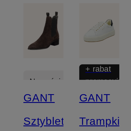
+ rabat
promocyjny
Nowości
GANT
GANT
Z
certyfikatem
Sztyblety
Trampki