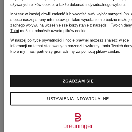
używanych plików cookie, a także dokonać indywidualnego wyboru.
CUZMANI
żeglarskie
Możesz w każdej chwili zmienić lub wycofać swój wybór narzędzi (np.
stopce naszej strony internetowej). Takie wycofanie nie będzie miało j
żadnego wpływu na wcześniejsze korzystanie z narzędzi i Twoich dany
GIMBLE
Tutaj
możesz odmówić użycia plików cookie
.
629 zł
325 zł
W naszej
polityce prywatności
i
nocie prawnej
możesz znaleźć więcej
informacji na temat stosowanych narzędzi i wykorzystania Twoich dan
które my i nasi partnerzy gromadzimy za pomocą plików cookie.
Najniższa 
325 zł
ZGADZAM SIĘ
Cena regul
USTAWIENIA INDYWIDUALNE
649 zł