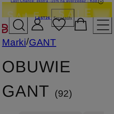
Last Chance: ekstra -15% na wyprzedaż
- Kod:
LAST26
Szczegóły
PRZEJDŹ DO GŁÓWNEJ 
/
Marki
GANT
OBUWIE
GANT
92