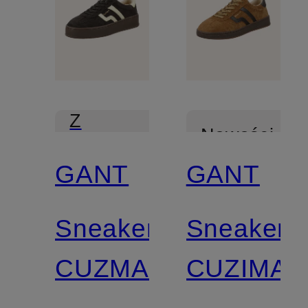
Z
Nowości
certyfikatem
GANT
GANT
Z
certyfikatem
Sneakersy
Sneakers
CUZMANI
CUZIMA