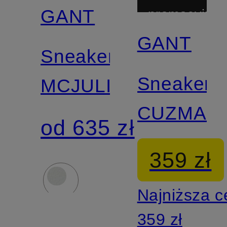
GANT
promocyjny
GANT
Z
Sneakersy
certyfikatem
Sneakers
MCJULIEN
CUZMANI
od 635 zł
359 zł
Najniższa 
359 zł