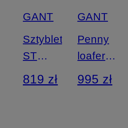
Nowości
Nowości
GANT
GANT
Z
certyfikatem
Sztyblety
Penny
ST
loafers
BROOMLY
LENKOX
819 zł
995 zł