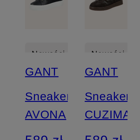
Nowości
Nowości
GANT
GANT
Z
Z
certyfikatem
certyfikatem
Sneakersy
Sneakers
AVONA
CUZIMA