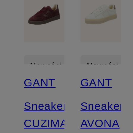
Nowości
Nowości
GANT
GANT
Z
Z
certyfikatem
certyfikatem
Sneakersy
Sneakers
CUZIMA
AVONA