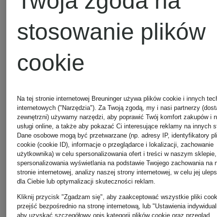
Twoja zgoda na
PACIFIC
PURPLE
stosowanie plików
ROCK
SUEDE
FLOWER
Woda
Woda
cookie
perfumowana
perfumow
Na tej stronie internetowej Breuninger używa plików cookie i innych tec
internetowych ("Narzędzia"). Za Twoją zgodą, my i nasi partnerzy (dos
zewnętrzni) używamy narzędzi, aby poprawić Twój komfort zakupów i 
160 zł
1 085 zł
usługi online, a także aby pokazać Ci interesujące reklamy na innych s
Dane osobowe mogą być przetwarzane (np. adresy IP, identyfikatory pl
cookie (cookie ID), informacje o przeglądarce i lokalizacji, zachowanie
(16 000 zł / 1 l)
(10 850 zł / 
użytkownika) w celu spersonalizowania ofert i treści w naszym sklepie,
spersonalizowania wyświetlania na podstawie Twojego zachowania na 
stronie internetowej, analizy naszej strony internetowej, w celu jej ulep
dla Ciebie lub optymalizacji skuteczności reklam.
Kliknij przycisk "Zgadzam się", aby zaakceptować wszystkie pliki cook
przejść bezpośrednio na stronę internetową, lub "Ustawienia indywidual
aby uzyskać szczegółowy opis kategorii plików cookie oraz przegląd