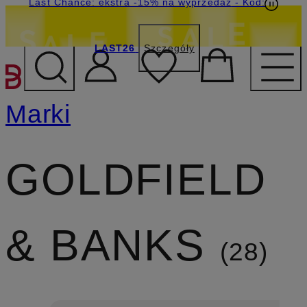
Last Chance: ekstra -15% na wyprzedaż
- Kod:
LAST26
Szczegóły
PRZEJDŹ DO GŁÓWNEJ 
Marki
GOLDFIELD
& BANKS
28