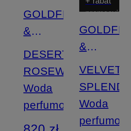
+ rabat
GOLDFIELD
promocyjny
GOLDFIE
&
&
BANKS
DESERT
BANKS
VELVET
ROSEWOOD
SPLEND
Woda
Woda
perfumowana
perfumow
820 zł