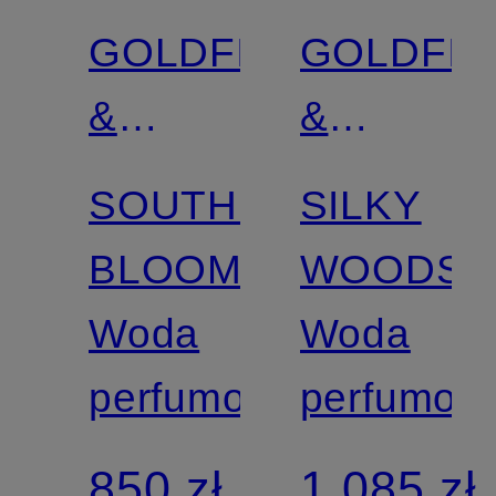
GOLDFIELD
GOLDFIE
&
&
BANKS
BANKS
SOUTHERN
SILKY
BLOOM
WOODS
Woda
Woda
perfumowana
perfumow
850 zł
1 085 zł