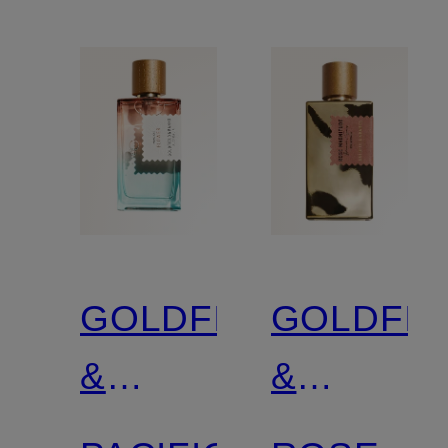
GOLDFIELD
GOLDFIE
&
&
BANKS
BANKS