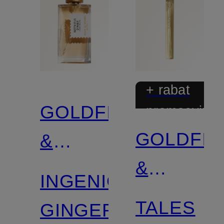
+ rabat
GOLDFIELD
promocyjny
GOLDFIE
&
&
BANKS
INGENIOUS
BANKS
TALES
GINGER