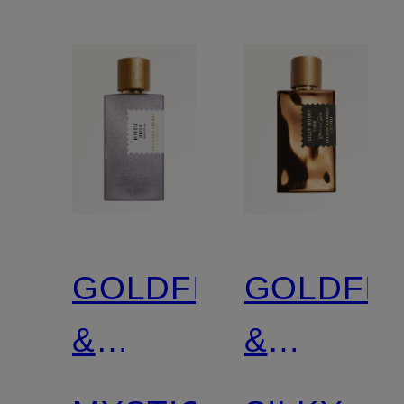
GOLDFIELD
GOLDFIE
&
&
BANKS
BANKS