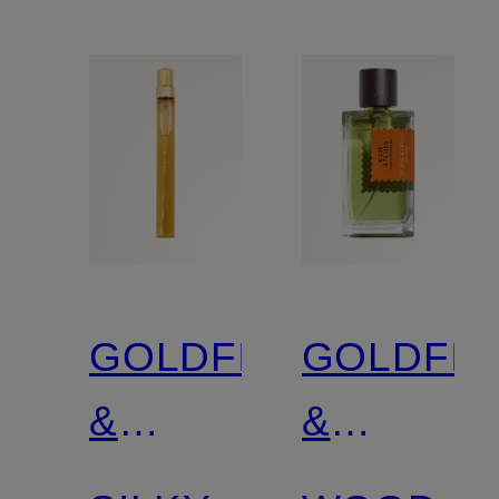
GOLDFIELD
GOLDFIE
&
&
BANKS
BANKS