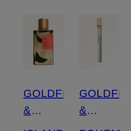
GOLDFIELD
GOLDFIE
&
&
BANKS
BANKS