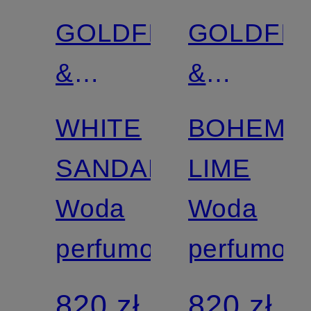
GOLDFIELD
GOLDFIE
&
&
BANKS
BANKS
WHITE
BOHEMI
SANDALWOOD
LIME
Woda
Woda
perfumowana
perfumow
820 zł
820 zł