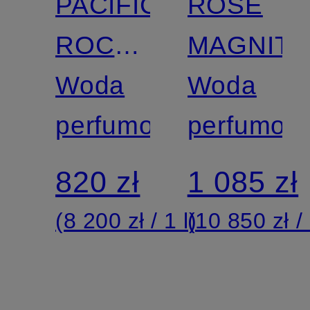
PACIFIC
ROSE
ROCK
MAGNIT
FLOWER
Woda
Woda
perfumowana
perfumow
820 zł
1 085 zł
(8 200 zł / 1 l)
(10 850 zł / 