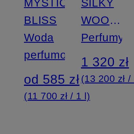
MYSTIC
SILKY
BLISS
WOODS
Woda
ELIXIR
Perfumy
perfumowana
1 320 zł
od 585 zł
(13 200 zł / 
(11 700 zł / 1 l)