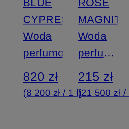
BLUE
ROSE
CYPRESS
MAGNIT
Woda
Woda
perfumowana
perfumow
–
820 zł
215 zł
rozmiar
(8 200 zł / 1 l)
(21 500 zł / 
podróżny