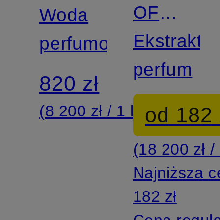
OF
Woda
AMBER
Ekstrakt
perfumowana
perfum
820 zł
(8 200 zł / 1 l)
od 182 
(18 200 zł / 
Najniższa 
182 zł
Cena regul