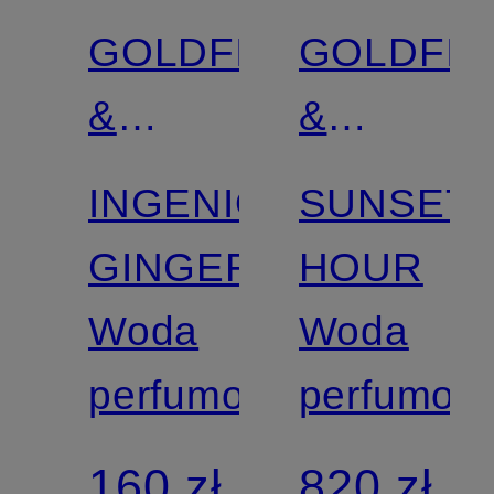
GOLDFIELD
GOLDFIE
&
&
BANKS
BANKS
INGENIOUS
SUNSET
GINGER
HOUR
Woda
Woda
perfumowana
perfumow
160 zł
820 zł