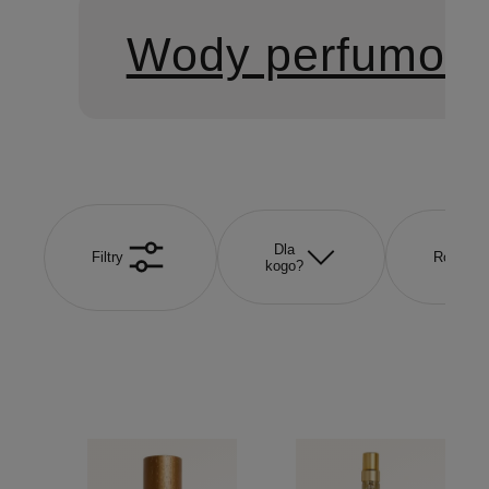
Wody perfumow
Dla
Filtry
Rozmiar
kogo?