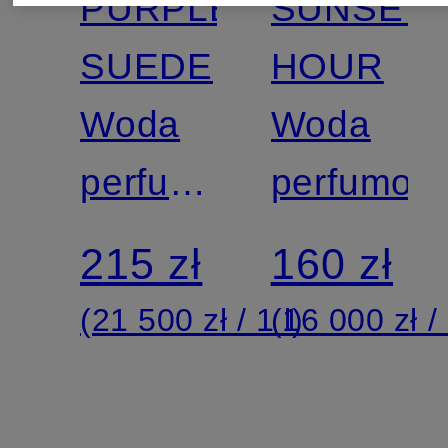
PURPLE
SUNSET
SUEDE
HOUR
Woda
Woda
perfumowana
perfumow
–
215 zł
160 zł
wersja
(21 500 zł / 1 l)
(16 000 zł / 
podróżna