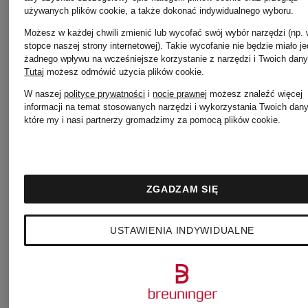
używanych plików cookie, a także dokonać indywidualnego wyboru.
Możesz w każdej chwili zmienić lub wycofać swój wybór narzędzi (np.
stopce naszej strony internetowej). Takie wycofanie nie będzie miało j
żadnego wpływu na wcześniejsze korzystanie z narzędzi i Twoich dany
Tutaj
możesz odmówić użycia plików cookie
.
W naszej
polityce prywatności
i
nocie prawnej
możesz znaleźć więcej
informacji na temat stosowanych narzędzi i wykorzystania Twoich dan
które my i nasi partnerzy gromadzimy za pomocą plików cookie.
ZGADZAM SIĘ
GOLDFIELD
GOLDFIE
USTAWIENIA INDYWIDUALNE
&
&
BANKS
BANKS