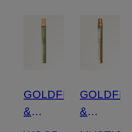
GOLDFIELD
GOLDFIE
&
&
BANKS
BANKS