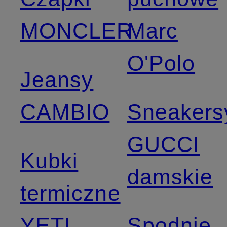
MONCLER
Marc
O'Polo
Jeansy
CAMBIO
Sneakers
GUCCI
Kubki
damskie
termiczne
YETI
Spodnie