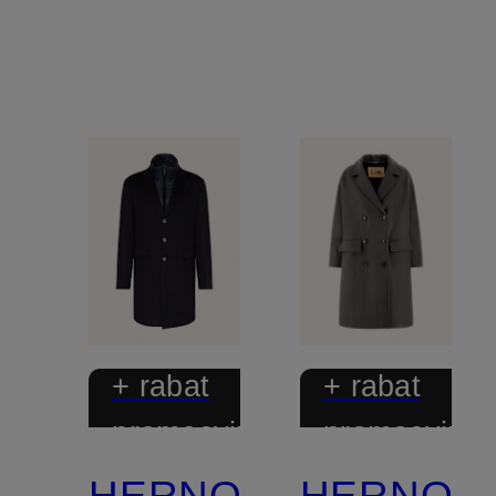
+ rabat
+ rabat
promocyjny
promocyjny
HERNO
HERNO