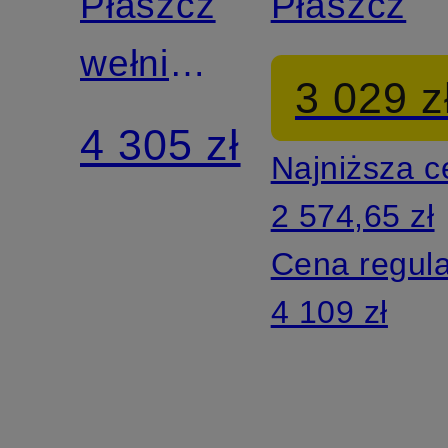
Płaszcz
Płaszcz
wełniany
3 029 z
z
4 305 zł
Najniższa 
odpinanym
2 574,65 zł
sztucznym
Cena regul
futrem
4 109 zł