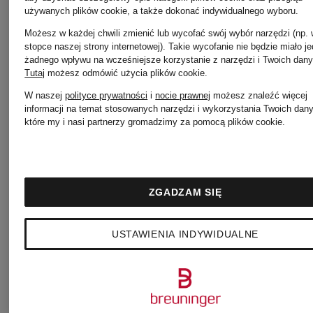
używanych plików cookie, a także dokonać indywidualnego wyboru.
HERNO
Możesz w każdej chwili zmienić lub wycofać swój wybór narzędzi (np.
Płaszcz
stopce naszej strony internetowej). Takie wycofanie nie będzie miało j
żadnego wpływu na wcześniejsze korzystanie z narzędzi i Twoich dany
Tutaj
możesz odmówić użycia plików cookie
.
Płaszcz
W naszej
polityce prywatności
i
nocie prawnej
możesz znaleźć więcej
2 809 zł
informacji na temat stosowanych narzędzi i wykorzystania Twoich dan
wełniany
które my i nasi partnerzy gromadzimy za pomocą plików cookie.
ze
2 165 zł
ZGADZAM SIĘ
sztucznym
USTAWIENIA INDYWIDUALNE
Najniższa cena:
futrem
1 840,25 zł
Cena regularna: