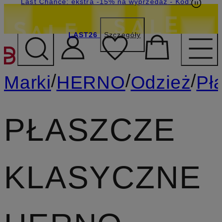
Last Chance: ekstra -15% na wyprzedaż
- Kod:
LAST26
Szczegóły
PRZEJDŹ DO GŁÓWNEJ 
/
/
/
Marki
HERNO
Odzież
Pł
PŁASZCZE
KLASYCZNE