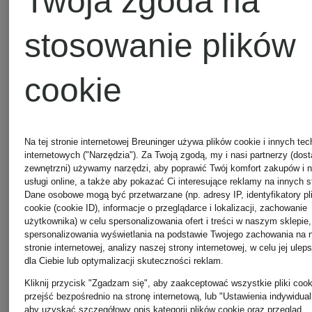
Twoja zgoda na
stosowanie plików
cookie
Na tej stronie internetowej Breuninger używa plików cookie i innych tec
internetowych ("Narzędzia"). Za Twoją zgodą, my i nasi partnerzy (dos
zewnętrzni) używamy narzędzi, aby poprawić Twój komfort zakupów i 
usługi online, a także aby pokazać Ci interesujące reklamy na innych s
Dane osobowe mogą być przetwarzane (np. adresy IP, identyfikatory pl
cookie (cookie ID), informacje o przeglądarce i lokalizacji, zachowanie
użytkownika) w celu spersonalizowania ofert i treści w naszym sklepie,
spersonalizowania wyświetlania na podstawie Twojego zachowania na 
stronie internetowej, analizy naszej strony internetowej, w celu jej ulep
dla Ciebie lub optymalizacji skuteczności reklam.
+ rabat
Kliknij przycisk "Zgadzam się", aby zaakceptować wszystkie pliki cook
przejść bezpośrednio na stronę internetową, lub "Ustawienia indywidual
HERNO
promocyjny
aby uzyskać szczegółowy opis kategorii plików cookie oraz przegląd