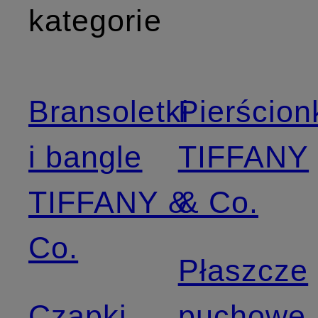
kategorie
Bransoletki
Pierścion
i bangle
TIFFANY
TIFFANY &
& Co.
Co.
Płaszcze
Czapki
puchowe