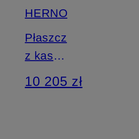
HERNO
Płaszcz
z kaszmiru
z
10 205 zł
wyjmowaną
podpinką