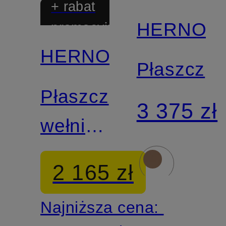
+ rabat
HERNO
promocyjny
HERNO
Płaszcz
Płaszcz
3 375 zł
wełniany
z
2 165 zł
odpinaną
Najniższa cena:
podpinką