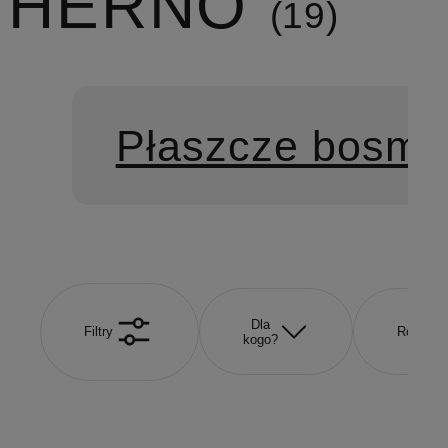
HERNO
19
Płaszcze bosma
Dla
Filtry
Rozmiar
kogo?