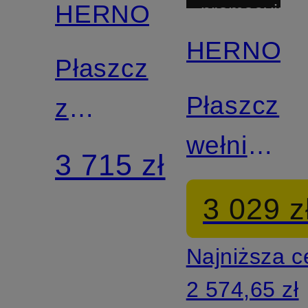
HERNO
promocyjny
HERNO
Płaszcz
Płaszcz
z
wełniany
odpinanym
3 715 zł
z
kapturem
3 029 z
mieszanki
Najniższa 
materiałó
2 574,65 zł