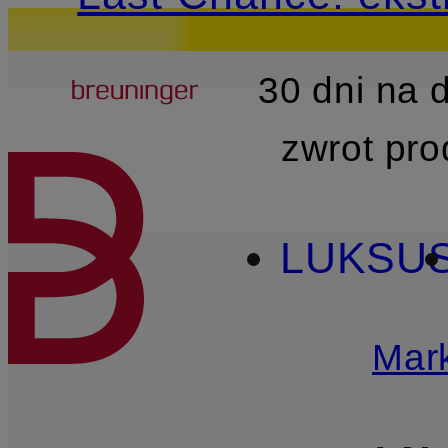
Breuninger
30 dni na
PRZEJDŹ DO GŁÓWNEJ 
zwrot pr
LUKSU
Mark