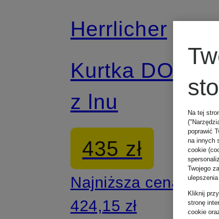
Herrlicher
Tw
Kurtka DOTTY
st
z lnu
Na tej stro
("Narzędzi
poprawić T
435 zł
na innych 
cookie (coo
spersonali
Twojego zac
Najniższa cena:
ulepszenia
Kliknij pr
424,15 zł
stronę int
cookie ora