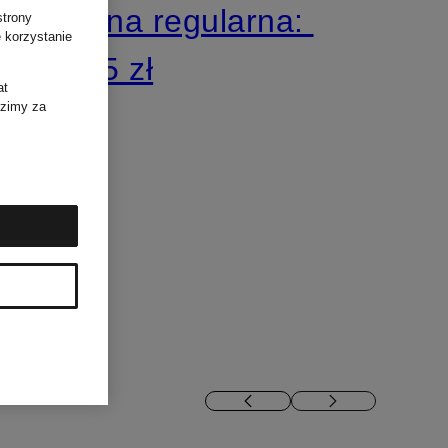
Cena regularna:
strony
 korzystanie
695 zł
at
dzimy za