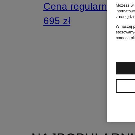
Cena regularna:
Możesz w k
internetow
z narzędzi
695 zł
W naszej
p
stosowanyc
pomocą pli