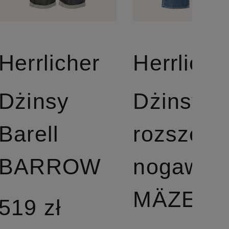
Herrlicher
Herrliche
Dżinsy
Dżinsy z
Barell
rozszerz
BARROW
nogawka
MÄZE
519 zł