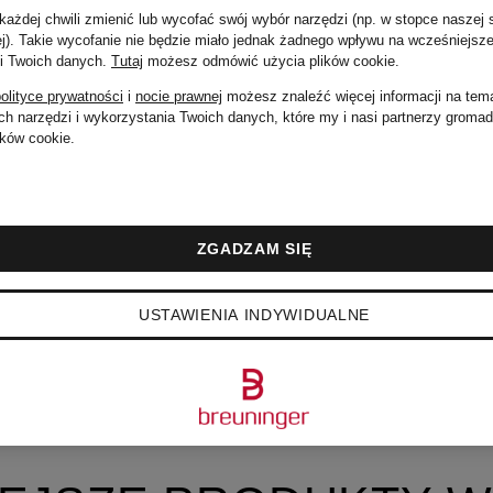
Cena regularna:
ażdej chwili zmienić lub wycofać swój wybór narzędzi (np. w stopce naszej 
ej). Takie wycofanie nie będzie miało jednak żadnego wpływu na wcześniejsze
 i Twoich danych.
Tutaj
możesz odmówić użycia plików cookie
.
435 zł
olityce prywatności
i
nocie prawnej
możesz znaleźć więcej informacji na tem
h narzędzi i wykorzystania Twoich danych, które my i nasi partnerzy groma
ków cookie.
ZGADZAM SIĘ
USTAWIENIA INDYWIDUALNE