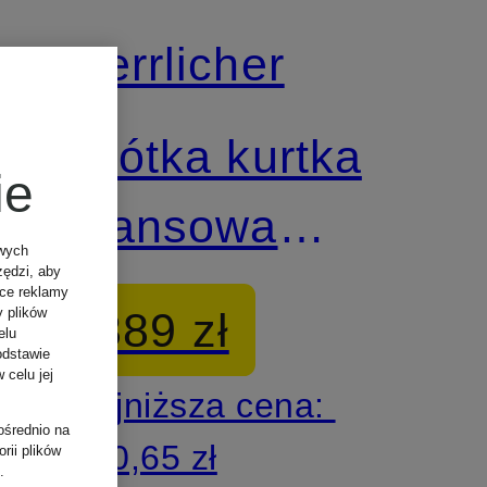
Herrlicher
Krótka kurtka
ie
jeansowa
owych
zędzi, aby
DOTTY
ące reklamy
389 zł
y plików
elu
odstawie
 celu jej
Najniższa cena:
ośrednio na
330,65 zł
rii plików
.