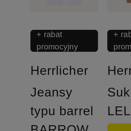
+ rabat
+ ra
promocyjny
prom
Herrlicher
Herr
Jeansy
Suk
typu barrel
LE
BARROW