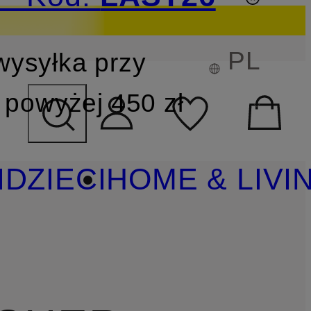
PL
wysyłka przy
YSZUKIWANIA
powyżej 450 zł
I
DZIECI
HOME & LIVI