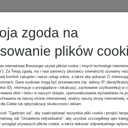
Herrlicher
oja zgoda na
Kurtka LORIA
osowanie plików cook
w stylu
nie internetowej Breuninger używa plików cookie i innych technologii internet
a"). Za Twoją zgodą, my i nasi partnerzy (dostawcy zewnętrzni) używamy nar
skórzanym
wój komfort zakupów i nasze usługi online, a także aby pokazać Ci interesuj
285 zł
stronach. Dane osobowe mogą być przetwarzane (np. adresy IP, identyfikator
kie ID), informacje o przeglądarce i lokalizacji, zachowanie użytkownika) w c
zowania ofert i treści w naszym sklepie, spersonalizowania wyświetlania na p
howania na naszej stronie internetowej, analizy naszej strony internetowej, w
Najniższa cena:
 dla Ciebie lub optymalizacji skuteczności reklam.
zycisk "Zgadzam się", aby zaakceptować wszystkie pliki cookie i przejść bezp
242,25 zł
ernetową, lub "Ustawienia indywidualne", aby uzyskać szczegółowy opis katego
z przegląd używanych plików cookie, a także dokonać indywidualnego wyboru