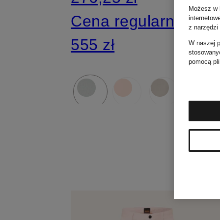
Możesz w k
Cena regularna:
internetow
z narzędzi
555 zł
W naszej
p
stosowanyc
pomocą pli