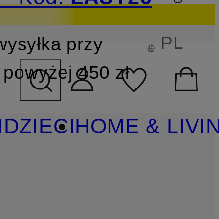
PL
wysyłka przy
YSZUKIWANIA
powyżej 450 zł
I
DZIECI
HOME & LIVI