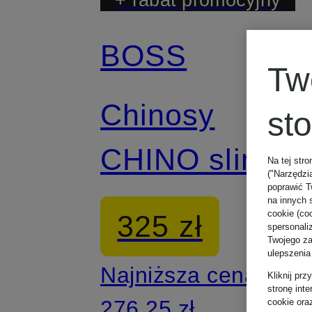
BOSS
Tw
Chinosy
st
CHINO slim fit
Na tej stro
("Narzędzi
poprawić T
na innych 
cookie (coo
325 zł
spersonali
Twojego zac
ulepszenia
Najniższa cena:
Kliknij pr
stronę int
276,25 zł
cookie ora