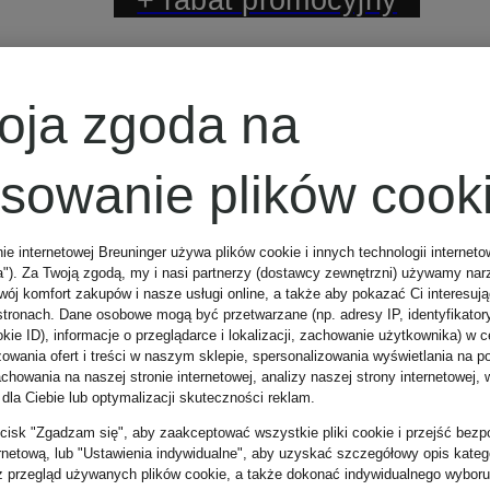
BOSS
oja zgoda na
Chinosy
osowanie plików cook
CHINO slim fit
nie internetowej Breuninger używa plików cookie i innych technologii internet
a"). Za Twoją zgodą, my i nasi partnerzy (dostawcy zewnętrzni) używamy nar
wój komfort zakupów i nasze usługi online, a także aby pokazać Ci interesuj
stronach. Dane osobowe mogą być przetwarzane (np. adresy IP, identyfikator
kie ID), informacje o przeglądarce i lokalizacji, zachowanie użytkownika) w c
325 zł
zowania ofert i treści w naszym sklepie, spersonalizowania wyświetlania na p
howania na naszej stronie internetowej, analizy naszej strony internetowej, w
 dla Ciebie lub optymalizacji skuteczności reklam.
Najniższa cena:
zycisk "Zgadzam się", aby zaakceptować wszystkie pliki cookie i przejść bezp
ernetową, lub "Ustawienia indywidualne", aby uzyskać szczegółowy opis katego
276,25 zł
z przegląd używanych plików cookie, a także dokonać indywidualnego wyboru