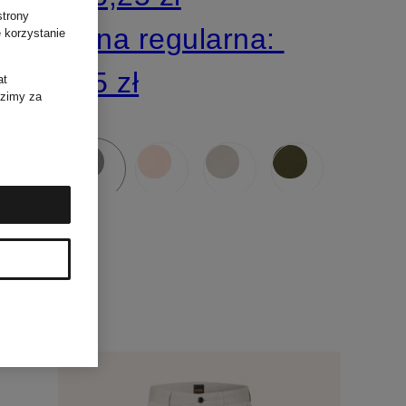
strony
Cena regularna:
 korzystanie
555 zł
at
dzimy za