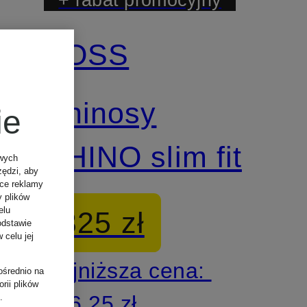
BOSS
Chinosy
ie
CHINO slim fit
owych
zędzi, aby
ące reklamy
y plików
elu
325 zł
odstawie
 celu jej
Najniższa cena:
ośrednio na
rii plików
276,25 zł
.