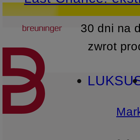
Breuninger
30 dni na
PRZEJDŹ DO GŁÓWNEJ 
zwrot pr
LUKSU
Mark