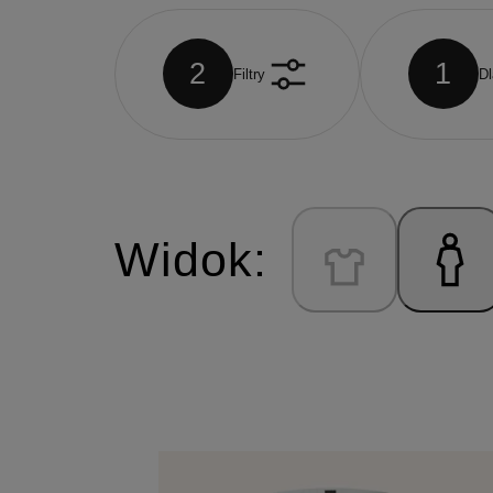
2
1
Filtry
Dl
Widok: