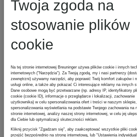
Twoja zgoda na
SCHMENGER
SCHMEN
Loafersy
Penny
stosowanie plików
MILL
loafers
cookie
APRIL
1 479 zł
1 579 zł
Na tej stronie internetowej Breuninger używa plików cookie i innych tec
internetowych ("Narzędzia"). Za Twoją zgodą, my i nasi partnerzy (dos
zewnętrzni) używamy narzędzi, aby poprawić Twój komfort zakupów i 
usługi online, a także aby pokazać Ci interesujące reklamy na innych s
Dane osobowe mogą być przetwarzane (np. adresy IP, identyfikatory p
cookie (cookie ID), informacje o przeglądarce i lokalizacji, zachowanie
użytkownika) w celu spersonalizowania ofert i treści w naszym sklepie,
spersonalizowania wyświetlania na podstawie Twojego zachowania na 
stronie internetowej, analizy naszej strony internetowej, w celu jej ulep
dla Ciebie lub optymalizacji skuteczności reklam.
Kliknij przycisk "Zgadzam się", aby zaakceptować wszystkie pliki cook
przejść bezpośrednio na stronę internetową, lub "Ustawienia indywidua