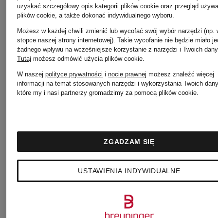
uzyskać szczegółowy opis kategorii plików cookie oraz przegląd używ
plików cookie, a także dokonać indywidualnego wyboru.
Możesz w każdej chwili zmienić lub wycofać swój wybór narzędzi (np.
stopce naszej strony internetowej). Takie wycofanie nie będzie miało j
żadnego wpływu na wcześniejsze korzystanie z narzędzi i Twoich dany
Tutaj
możesz odmówić użycia plików cookie
.
+ rabat
W naszej
polityce prywatności
i
nocie prawnej
możesz znaleźć więcej
Z
informacji na temat stosowanych narzędzi i wykorzystania Twoich dan
promocyjny
które my i nasi partnerzy gromadzimy za pomocą plików cookie.
certyfikatem
KENNEL
KENNEL
Z
certyfikatem
&
&
ZGADZAM SIĘ
SCHMENGER
SCHMEN
USTAWIENIA INDYWIDUALNE
Baleriny
Loafersy
GRETA
LANA