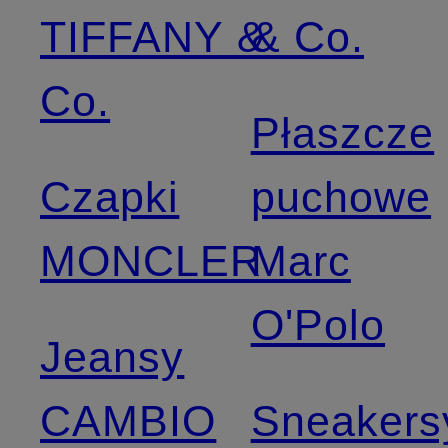
TIFFANY &
& Co.
Co.
Płaszcze
Czapki
puchowe
MONCLER
Marc
O'Polo
Jeansy
CAMBIO
Sneakers