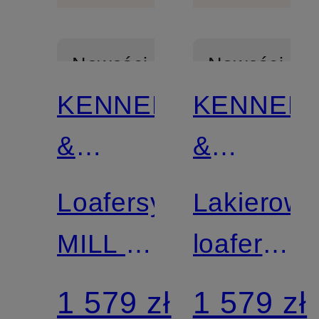
Nowości
Nowości
KENNEL
KENNEL
Z
Z
&
&
certyfikatem
certyfikatem
SCHMENGER
SCHMEN
Loafersy
Lakierow
MILL z
loafersy
nitami
MILL
1 579 zł
1 579 zł