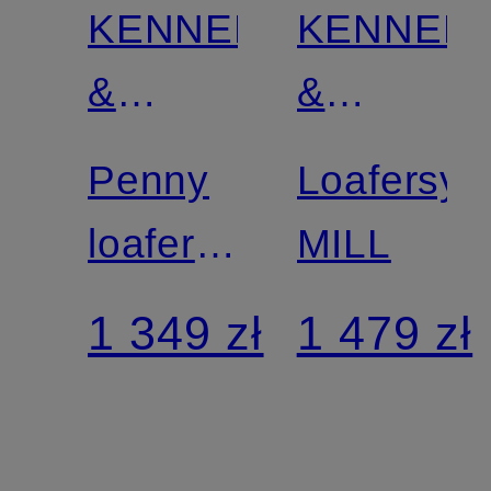
KENNEL
KENNEL
&
&
SCHMENGER
SCHMEN
Penny
Loafersy
loafers
MILL
ALVA
1 349 zł
1 479 zł