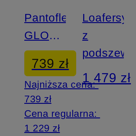
SCHMENGER
SCHMEN
Pantofle
Loafersy
GLORY
z
z
podszewk
739 zł
kamieniami
1 479 zł
Najniższa cena:
ozdobnymi
739 zł
Cena regularna:
1 229 zł