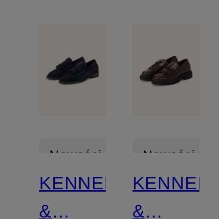
Nowości
Nowości
KENNEL
KENNEL
Z
&
&
certyfikatem