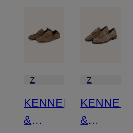
Z
Z
certyfikatem
certyfikatem
KENNEL
KENNEL
&
&