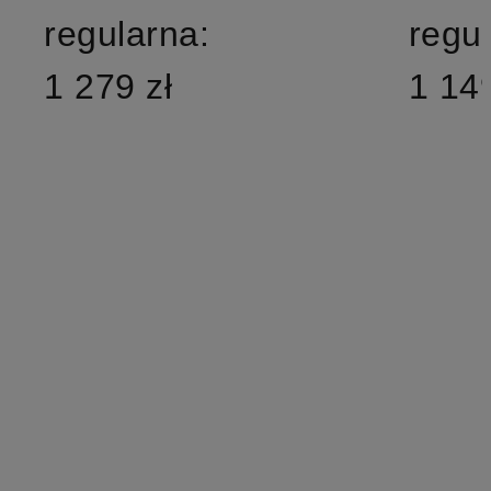
regularna:
regu
1 279 zł
1 149