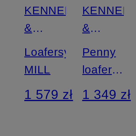
KENNEL
KENNEL
Z
&
&
certyfikatem
SCHMENGER
SCHMEN
Loafersy
Penny
MILL
loafers
ALVA
1 579 zł
1 349 zł