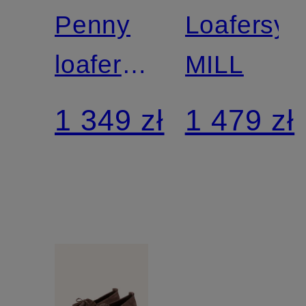
SCHMENGER
SCHMEN
Penny
Loafersy
loafers
MILL
ALVA
1 349 zł
1 479 zł