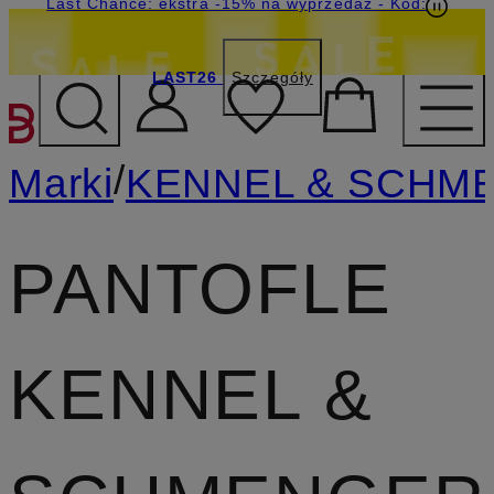
Last Chance: ekstra -15% na wyprzedaż
- Kod:
LAST26
Szczegóły
PRZEJDŹ DO GŁÓWNEJ 
/
Marki
KENNEL & SCHM
PANTOFLE
KENNEL &