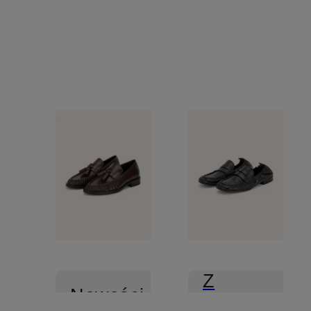
Z
Nowości
certyfikatem