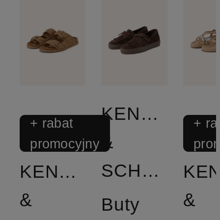
KENNEL
+ rabat
+ ra
&
promocyjny
pro
SCHMENGER
KENNEL
KE
&
&
Buty