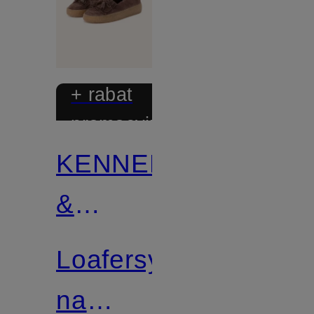
+ rabat
promocyjny
KENNEL
&
SCHMENGER
Loafersy
na