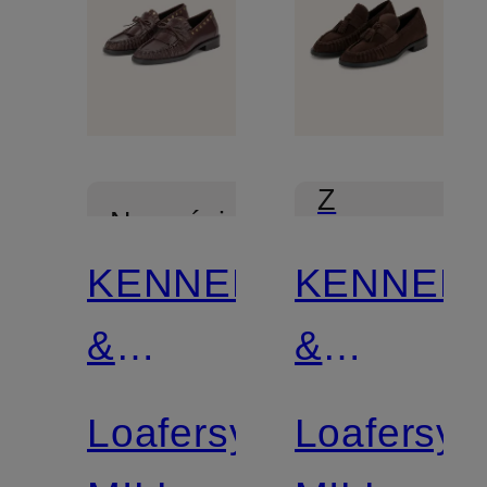
Z
Nowości
certyfikatem
KENNEL
KENNEL
Z
&
&
certyfikatem
SCHMENGER
SCHMEN
Loafersy
Loafersy