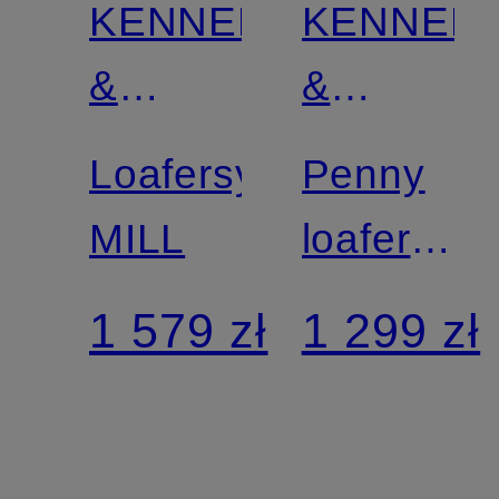
KENNEL
KENNEL
&
&
SCHMENGER
SCHMEN
Loafersy
Penny
MILL
loafers
NIKA
1 579 zł
1 299 zł