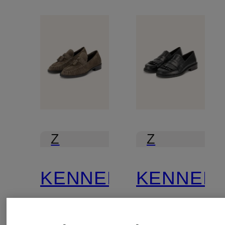
Z
Z
certyfikatem
certyfikatem
KENNEL
KENNEL
&
&