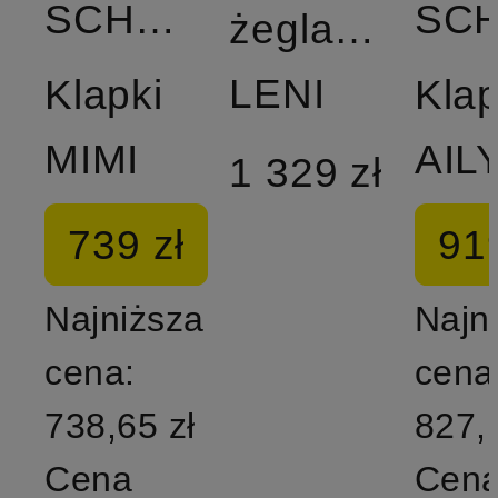
SCHMENGER
żeglarskie
LENI
Klapki
Klap
MIMI
AIL
1 329 zł
739 zł
919
Najniższa
Najn
cena:
cena
738,65 zł
827,
Cena
Cen