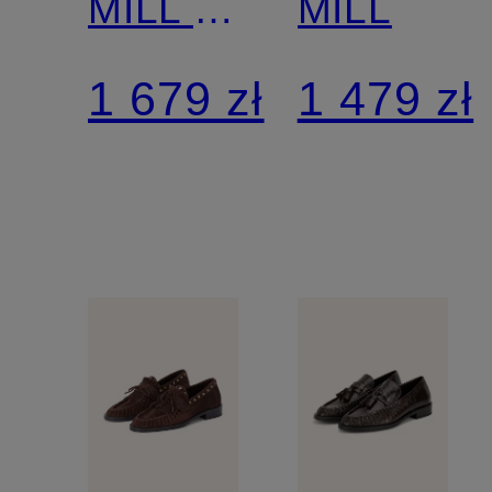
MILL z
MILL
nitami
1 679 zł
1 479 zł