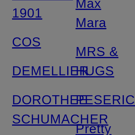
Max
1901
Mara
COS
MRS &
DEMELLIER
HUGS
DOROTHEE
PESERI
SCHUMACHER
Pretty