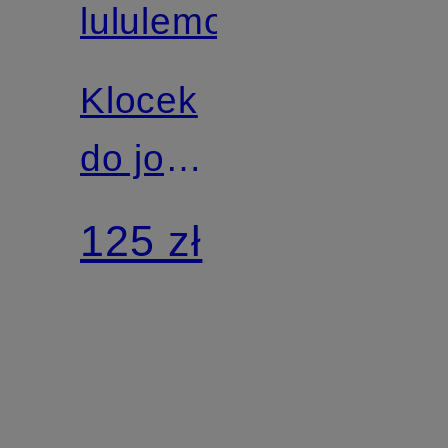
lululemon
Klocek
do jogi
INNER
125 zł
FLOW