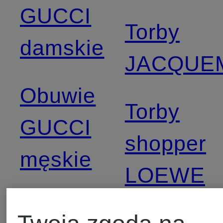
GUCCI
Torby
damskie
JACQUE
Obuwie
Torby
GUCCI
shopper
męskie
LOEWE
Odzież