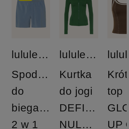
lululemon
lululemon
Spodenki
Kurtka
Krót
do
do jogi
top
biegania
DEFINE
GL
2 w 1
NULU™
UP 