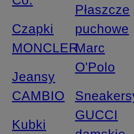
Co.
Płaszcze
Czapki
puchowe
MONCLER
Marc
O'Polo
Jeansy
CAMBIO
Sneakers
GUCCI
Kubki