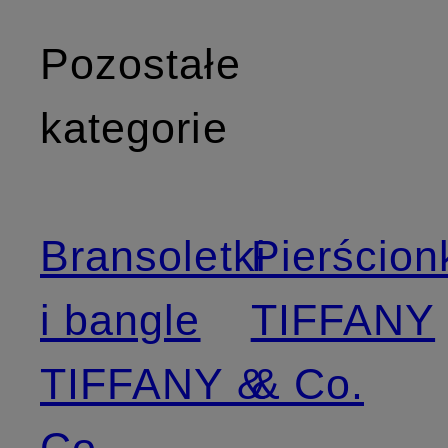
Pozostałe
kategorie
Bransoletki
Pierścion
i bangle
TIFFANY
TIFFANY &
& Co.