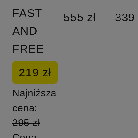
FAST
555 zł
339 
AND
FREE
219 zł
Najniższa
cena:
295 zł
Cena