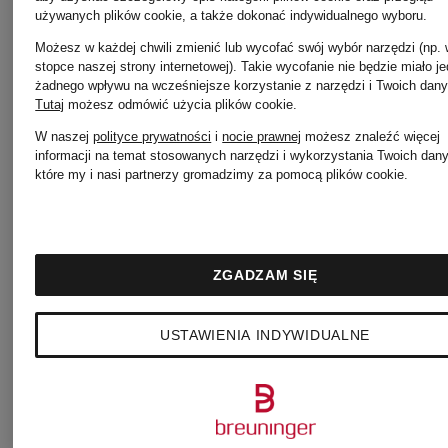
używanych plików cookie, a także dokonać indywidualnego wyboru.
PRZECIWSŁONEC
Możesz w każdej chwili zmienić lub wycofać swój wybór narzędzi (np.
stopce naszej strony internetowej). Takie wycofanie nie będzie miało j
CHANEL
żadnego wpływu na wcześniejsze korzystanie z narzędzi i Twoich dany
Tutaj
możesz odmówić użycia plików cookie
.
W naszej
polityce prywatności
i
nocie prawnej
możesz znaleźć więcej
informacji na temat stosowanych narzędzi i wykorzystania Twoich dan
które my i nasi partnerzy gromadzimy za pomocą plików cookie.
ZGADZAM SIĘ
Pozostałe marki
USTAWIENIA INDYWIDUALNE
10DAYS
MARC