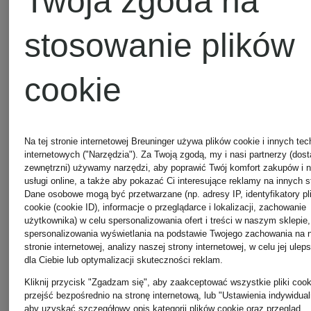
Twoja zgoda na
Torebki
oui
stosowanie plików
TOD'S
cookie
Odzież
Łańcuszk
PAS
Na tej stronie internetowej Breuninger używa plików cookie i innych tec
na szyję i
internetowych ("Narzędzia"). Za Twoją zgodą, my i nasi partnerzy (dos
NORMAL
zewnętrzni) używamy narzędzi, aby poprawić Twój komfort zakupów i 
usługi online, a także aby pokazać Ci interesujące reklamy na innych s
zawieszki
Dane osobowe mogą być przetwarzane (np. adresy IP, identyfikatory pl
cookie (cookie ID), informacje o przeglądarce i lokalizacji, zachowanie
STUDIOS
użytkownika) w celu spersonalizowania ofert i treści w naszym sklepie,
TIFFANY
spersonalizowania wyświetlania na podstawie Twojego zachowania na 
stronie internetowej, analizy naszej strony internetowej, w celu jej ulep
dla Ciebie lub optymalizacji skuteczności reklam.
OKULARY
& Co.
Kliknij przycisk "Zgadzam się", aby zaakceptować wszystkie pliki cook
przejść bezpośrednio na stronę internetową, lub "Ustawienia indywidual
aby uzyskać szczegółowy opis kategorii plików cookie oraz przegląd