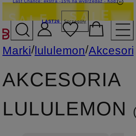
Last Chance: ekstra -15% na wyprzedaż
- Kod:
LAST26
Szczegóły
PRZEJDŹ DO GŁÓWNEJ 
/
/
Marki
lululemon
Akcesori
AKCESORIA
LULULEMON