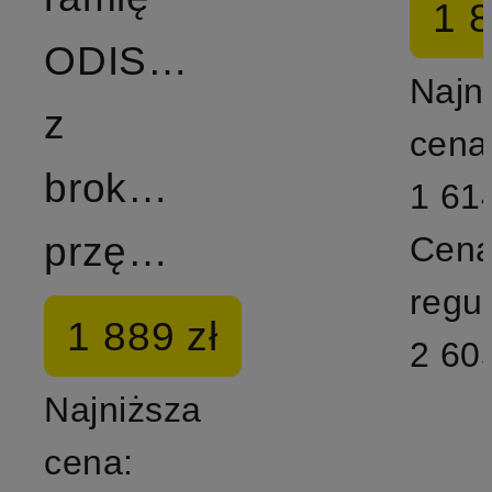
1 8
ODISSEA
Najn
z
cena
brokatową
1 614
przędzą
Cen
regu
1 889 zł
2 605
Najniższa
cena: