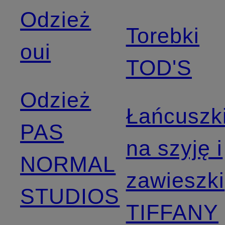
Odzież
Torebki
oui
TOD'S
Odzież
Łańcuszk
PAS
na szyję i
NORMAL
zawieszki
STUDIOS
TIFFANY