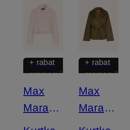
+ rabat
+ rabat
promocyjny
promocyjny
Max
Max
Mara
Mara
STUDIO
STUDIO