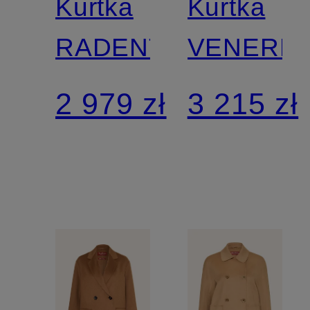
Kurtka
Kurtka
RADENTE
VENERE
2 979 zł
3 215 zł