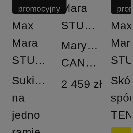
Mara
promocyjny
pro
STUDIO
Max
Max
Mara
Mar
Marynarka
STUDIO
CANTICO
Sukienka
Skó
2 459 zł
na
spó
jedno
ramię