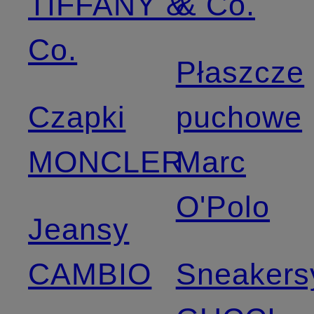
TIFFANY &
& Co.
Co.
Płaszcze
Czapki
puchowe
MONCLER
Marc
O'Polo
Jeansy
CAMBIO
Sneakers