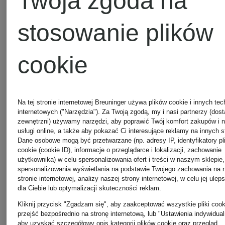
Twoja zgoda na
MARC
Kurtki
stosowanie plików
CAIN
CANADA
cookie
GOOSE
Sukienki
Na tej stronie internetowej Breuninger używa plików cookie i innych tec
COS
internetowych ("Narzędzia"). Za Twoją zgodą, my i nasi partnerzy (dos
zewnętrzni) używamy narzędzi, aby poprawić Twój komfort zakupów i 
Kurtki
usługi online, a także aby pokazać Ci interesujące reklamy na innych s
Dane osobowe mogą być przetwarzane (np. adresy IP, identyfikatory pl
cookie (cookie ID), informacje o przeglądarce i lokalizacji, zachowanie
MONCLER
Sukienki
użytkownika) w celu spersonalizowania ofert i treści w naszym sklepie,
spersonalizowania wyświetlania na podstawie Twojego zachowania na 
stronie internetowej, analizy naszej strony internetowej, w celu jej ulep
dla Ciebie lub optymalizacji skuteczności reklam.
damskie
Joseph
Kliknij przycisk "Zgadzam się", aby zaakceptować wszystkie pliki cook
przejść bezpośrednio na stronę internetową, lub "Ustawienia indywidual
aby uzyskać szczegółowy opis kategorii plików cookie oraz przegląd