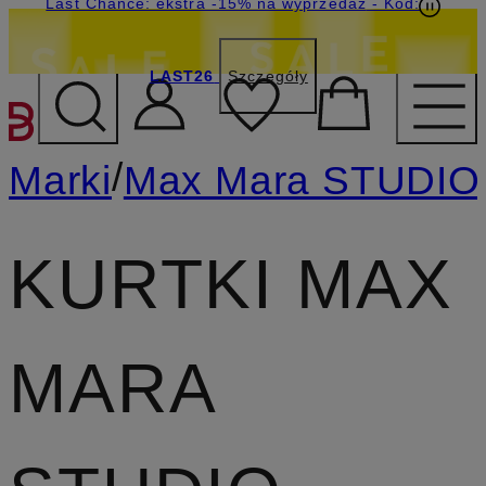
Last Chance: ekstra -15% na wyprzedaż
- Kod:
LAST26
Szczegóły
PRZEJDŹ DO GŁÓWNEJ 
/
Marki
Max Mara STUDIO
KURTKI MAX
MARA