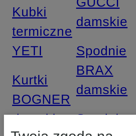
GUCCI
Kubki
damskie
termiczne
YETI
Spodnie
BRAX
Kurtki
damskie
BOGNER
damskie
Spodnie