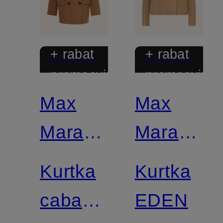
+ rabat
+ rabat
promocyjny
promocyjny
Max
Max
Mara
Mara
STUDIO
STUDIO
Kurtka
Kurtka
caban
EDEN