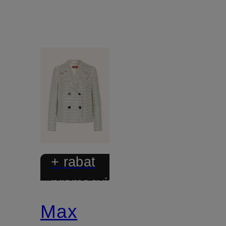
+ rabat
promocyjny
Max