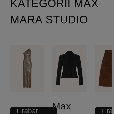
KATEGORII MAX
MARA STUDIO
Max
+ rabat
+ ra