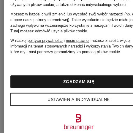
Ribkoff
używanych plików cookie, a także dokonać indywidualnego wyboru.
Kurtki
Możesz w każdej chwili zmienić lub wycofać swój wybór narzędzi (np.
stopce naszej strony internetowej). Takie wycofanie nie będzie miało j
żadnego wpływu na wcześniejsze korzystanie z narzędzi i Twoich dany
MONCLER
Sukienki
Tutaj
możesz odmówić użycia plików cookie
.
W naszej
polityce prywatności
i
nocie prawnej
możesz znaleźć więcej
męskie
MARC
informacji na temat stosowanych narzędzi i wykorzystania Twoich dan
które my i nasi partnerzy gromadzimy za pomocą plików cookie.
CAIN
Kurtki
ZGADZAM SIĘ
WELLENSTEYN
Sukienki
USTAWIENIA INDYWIDUALNE
damskie
RIANI