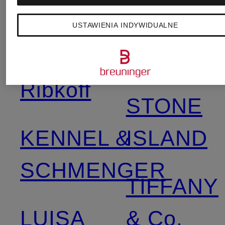
GOOSE
SANDRO
USTAWIENIA INDYWIDUALNE
Joseph
SKIMS
Ribkoff
STONE
KENNEL &
ISLAND
SCHMENGER
TIFFANY
LUISA
& Co.