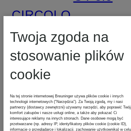
CIRCOLO
Max
1901
Twoja zgoda na
Mara
stosowanie plików
COS
MRS &
cookie
DEMELLIER
HUGS
Na tej stronie internetowej Breuninger używa plików cookie i innych
technologii internetowych ("Narzędzia"). Za Twoją zgodą, my i nasi
partnerzy (dostawcy zewnętrzni) używamy narzędzi, aby poprawić Twój
komfort zakupów i nasze usługi online, a także aby pokazać Ci
DOROTHEE
PESERI
interesujące reklamy na innych stronach. Dane osobowe mogą być
przetwarzane (np. adresy IP, identyfikatory plików cookie (cookie ID),
informacje o przeglądarce i lokalizacji, zachowanie użytkownika) w cel