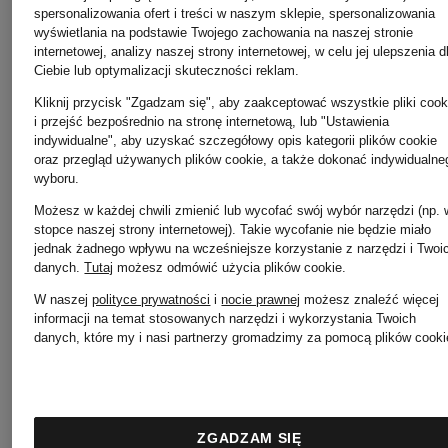
SCHUMACHER
spersonalizowania ofert i treści w naszym sklepie, spersonalizowania
wyświetlania na podstawie Twojego zachowania na naszej stronie
Pretty
internetowej, analizy naszej strony internetowej, w celu jej ulepszenia d
Ciebie lub optymalizacji skuteczności reklam.
Emily
Ballerina
Kliknij przycisk "Zgadzam się", aby zaakceptować wszystkie pliki cook
i przejść bezpośrednio na stronę internetową, lub "Ustawienia
indywidualne", aby uzyskać szczegółowy opis kategorii plików cookie
oraz przegląd używanych plików cookie, a także dokonać indywidualne
VAN
wyboru.
RIANI
Możesz w każdej chwili zmienić lub wycofać swój wybór narzędzi (np. 
DEN
stopce naszej strony internetowej). Takie wycofanie nie będzie miało
jednak żadnego wpływu na wcześniejsze korzystanie z narzędzi i Twoi
danych.
Tutaj
możesz odmówić użycia plików cookie
.
BERGH
RINO &
W naszej
polityce prywatności
i
nocie prawnej
możesz znaleźć więcej
informacji na temat stosowanych narzędzi i wykorzystania Twoich
danych, które my i nasi partnerzy gromadzimy za pomocą plików cooki
PELLE
GOLDEN
ZGADZAM SIĘ