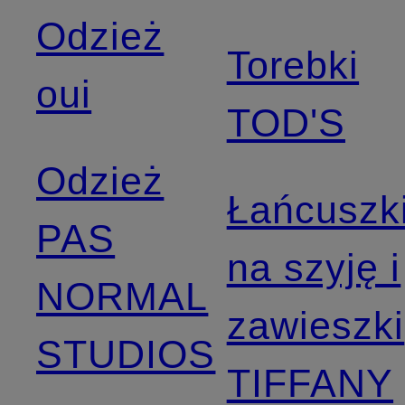
Odzież
Torebki
oui
TOD'S
Odzież
Łańcuszk
PAS
na szyję i
NORMAL
zawieszki
STUDIOS
TIFFANY