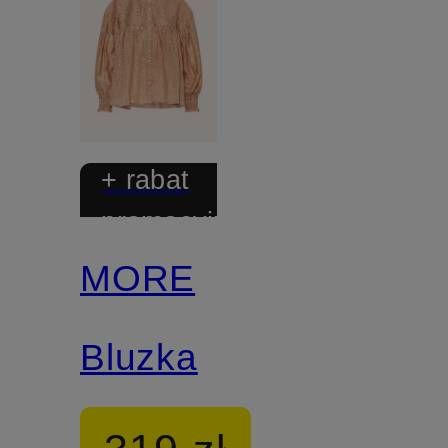
+ rabat
promocyjny
MORE
Bluzka