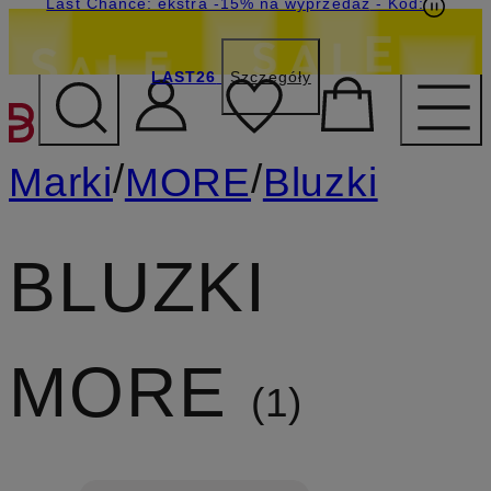
Last Chance: ekstra -15% na wyprzedaż
- Kod:
LAST26
Szczegóły
PRZEJDŹ DO GŁÓWNEJ 
/
/
Marki
MORE
Bluzki
BLUZKI
MORE
1