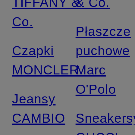
TIFFANY &
& Co.
Co.
Płaszcze
Czapki
puchowe
MONCLER
Marc
O'Polo
Jeansy
CAMBIO
Sneakers