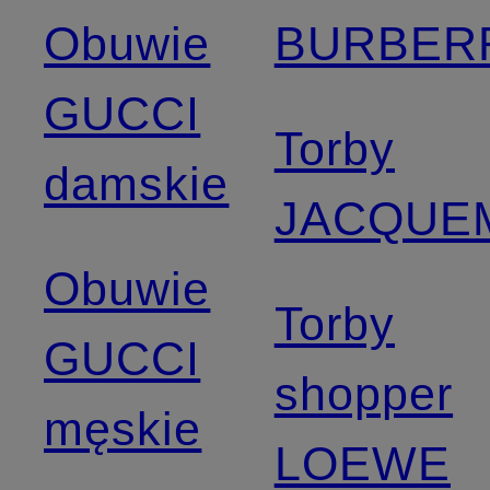
Obuwie
BURBER
GUCCI
Torby
damskie
JACQUE
Obuwie
Torby
GUCCI
shopper
męskie
LOEWE