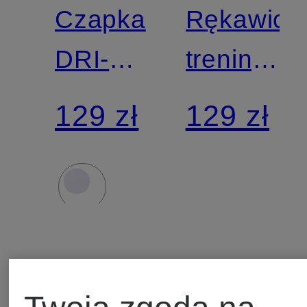
Czapka
Rękawiczk
DRI-FIT
treningow
CLUB
VAPOR
129 zł
129 zł
ELITE