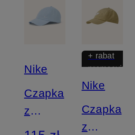
+ rabat
Nike
promocyjny
Nike
Czapka
Czapka
z
z
daszkiem