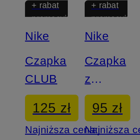
+ rabat
+ rabat
promocyjny
promocyjny
Nike
Nike
Czapka
Czapka
CLUB
z
daszkiem
125 zł
95 zł
CLUB
Najniższa cena:
Najniższa 