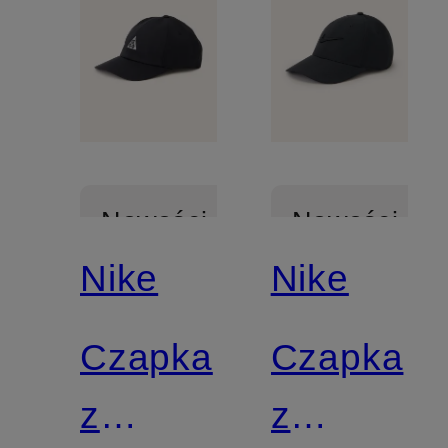
Nowości
Nowości
Nike
Nike
Czapka
Czapka
z
z