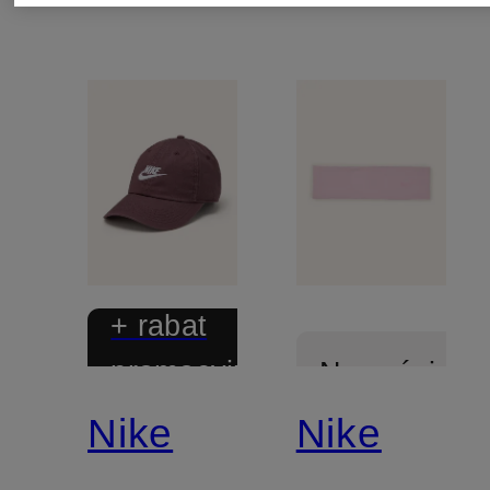
+ rabat
promocyjny
Nowości
Nike
Nike