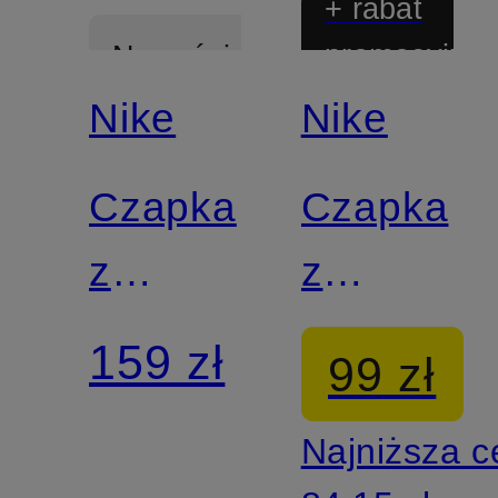
+ rabat
promocyjny
Nowości
Nike
Nike
Czapka
Czapka
z
z
daszkiem
daszkiem
159 zł
99 zł
dżinsowa
CLUB
Najniższa 
CLUB