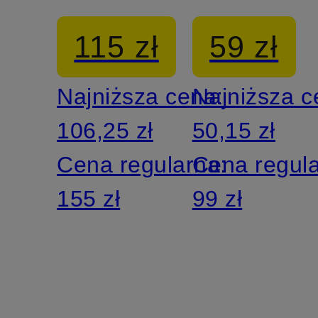
FIT
głowę
115 zł
59 zł
TERRA
FURY
Najniższa cena:
Najniższa 
ELEVATE
106,25 zł
50,15 zł
Cena regularna:
Cena regul
155 zł
99 zł