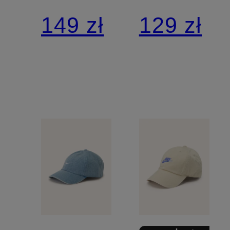
daszkiem
daszkiem
149 zł
129 zł
NIKE
NIKE
CLUB
DRI-FIT
UNSTRUCTURED
CLUB
ACG
STRUCT
SWOOSH