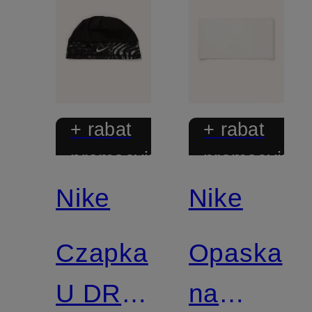
+ rabat
+ rabat
promocyjny
promocyjny
Nike
Nike
Czapka
Opaska
U DRI-
na