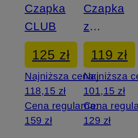
Czapka
Czapka
CLUB
z
daszkiem
125 zł
119 zł
DRI-FIT
Najniższa cena:
Najniższa 
CLUB
118,15 zł
101,15 zł
Cena regularna:
Cena regul
159 zł
129 zł