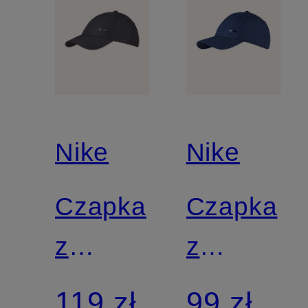
Nike
Nike
Czapka
Czapka
z
z
daszkiem
daszkiem
119 zł
99 zł