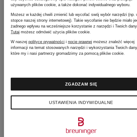
używanych plików cookie, a także dokonać indywidualnego wyboru.
z
CLUB
Możesz w każdej chwili zmienić lub wycofać swój wybór narzędzi (np.
129 zł
stopce naszej strony internetowej). Takie wycofanie nie będzie miało j
daszkiem
żadnego wpływu na wcześniejsze korzystanie z narzędzi i Twoich dany
Tutaj
możesz odmówić użycia plików cookie
.
95 zł
W naszej
polityce prywatności
i
nocie prawnej
możesz znaleźć więcej
CLUB
informacji na temat stosowanych narzędzi i wykorzystania Twoich dan
które my i nasi partnerzy gromadzimy za pomocą plików cookie.
Najniższa 
89,25 zł
ZGADZAM SIĘ
Cena regul
115 zł
USTAWIENIA INDYWIDUALNE