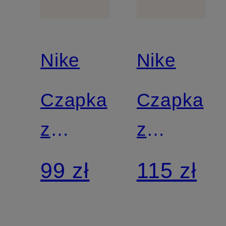
Nike
Nike
Czapka
Czapka
z
z
daszkiem
daszkiem
99 zł
115 zł
CLUB
CLUB