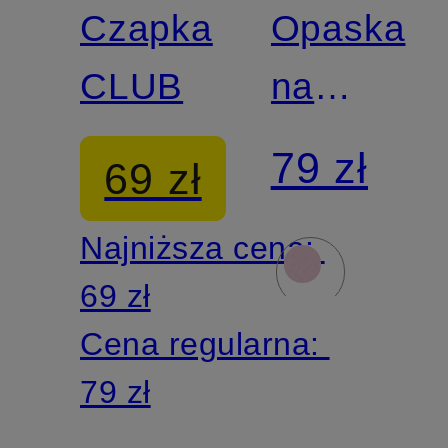
Czapka
Opaska
CLUB
na
głowę
79 zł
69 zł
FURY
Najniższa cena:
ELEVATE
69 zł
Cena regularna:
79 zł