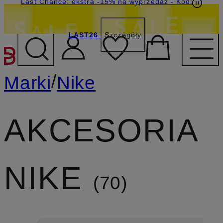
Last Chance: ekstra -15% na wyprzedaż
- Kod:
LAST26
Szczegóły
PRZEJDŹ DO GŁÓWNEJ 
/
Marki
Nike
AKCESORIA
NIKE
70