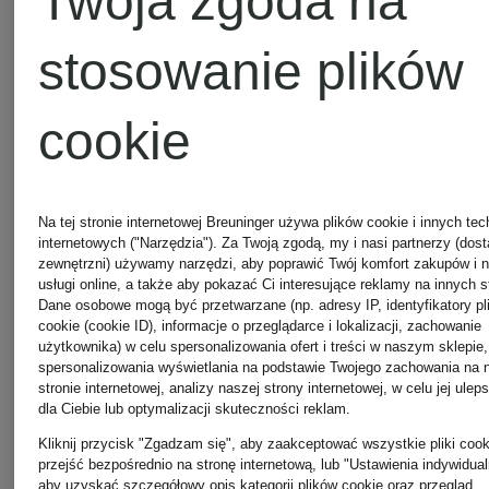
Twoja zgoda na
stosowanie plików
cookie
Na tej stronie internetowej Breuninger używa plików cookie i innych tec
internetowych ("Narzędzia"). Za Twoją zgodą, my i nasi partnerzy (dos
zewnętrzni) używamy narzędzi, aby poprawić Twój komfort zakupów i 
+ rabat
usługi online, a także aby pokazać Ci interesujące reklamy na innych s
Dane osobowe mogą być przetwarzane (np. adresy IP, identyfikatory pl
Nike
promocyjny
cookie (cookie ID), informacje o przeglądarce i lokalizacji, zachowanie
użytkownika) w celu spersonalizowania ofert i treści w naszym sklepie,
Nike
spersonalizowania wyświetlania na podstawie Twojego zachowania na 
stronie internetowej, analizy naszej strony internetowej, w celu jej ulep
Czapka
dla Ciebie lub optymalizacji skuteczności reklam.
Kliknij przycisk "Zgadzam się", aby zaakceptować wszystkie pliki cook
Czapka
DRI-FIT
przejść bezpośrednio na stronę internetową, lub "Ustawienia indywidual
aby uzyskać szczegółowy opis kategorii plików cookie oraz przegląd