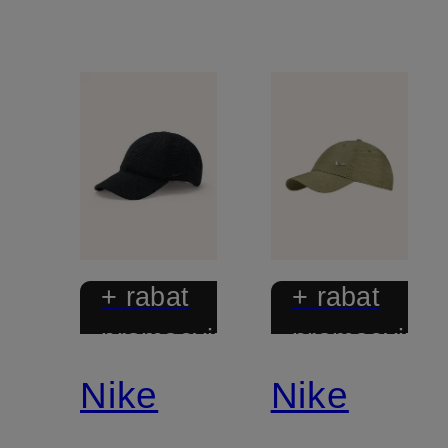
+ rabat
+ rabat
promocyjny
promocyjny
Nike
Nike