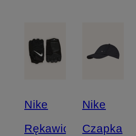
Nike
Nike
Rękawiczki
Czapka