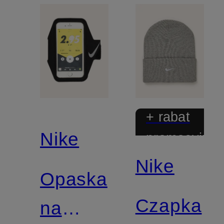
+ rabat
Nike
promocyjny
Nike
Opaska
Czapka
na