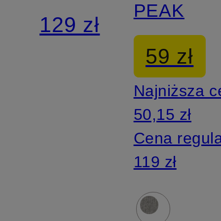
PEAK
smartfon
129 zł
LEAN
59 zł
Najniższa 
50,15 zł
Cena regul
119 zł