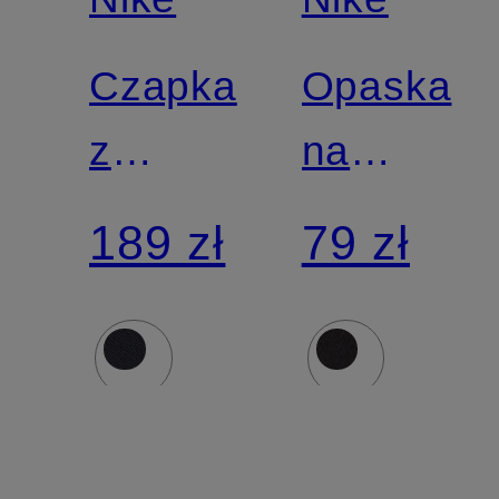
Czapka
Opaska
z
na
daszkiem
głowę
189 zł
79 zł
DRI-FIT
FURY
ADV
ELEVATE
FLY