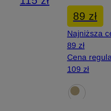
115 zł
daszkiem
CLUB
89 zł
CLUB
Najniższa 
89 zł
Cena regul
109 zł