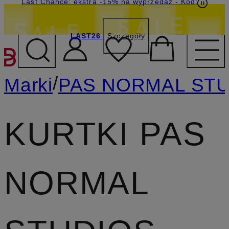
Last Chance: ekstra -15% na wyprzedaż
- Kod:
LAST26
Szczegóły
PRZEJDŹ DO GŁÓWNEJ 
/
Marki
PAS NORMAL ST
KURTKI PAS
NORMAL