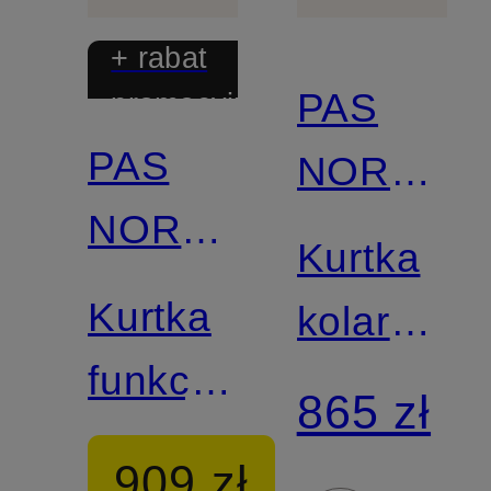
+ rabat
PAS
promocyjny
PAS
NORMAL
NORMAL
STUDIOS
Kurtka
STUDIOS
Kurtka
kolarska
funkcjonalna
MECHAN
865 zł
OFF-
STOW
909 zł