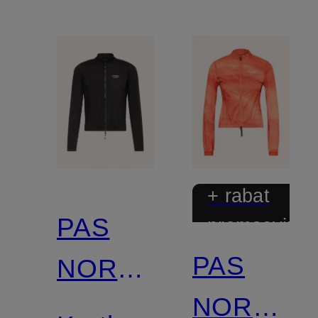
+ rabat
PAS
promocyjny
PAS
NORMAL
NORMAL
STUDIOS