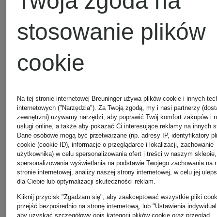
Twoja zgoda na
SHELL
RACE
Najniższa cena:
Najniższa 
stosowanie plików
UTILITY
1 214,65 zł
909 zł
cookie
Cena regularna:
Cena regul
1 625 zł
1 299 zł
Na tej stronie internetowej Breuninger używa plików cookie i innych tec
internetowych ("Narzędzia"). Za Twoją zgodą, my i nasi partnerzy (dos
zewnętrzni) używamy narzędzi, aby poprawić Twój komfort zakupów i 
usługi online, a także aby pokazać Ci interesujące reklamy na innych s
Dane osobowe mogą być przetwarzane (np. adresy IP, identyfikatory pl
cookie (cookie ID), informacje o przeglądarce i lokalizacji, zachowanie
użytkownika) w celu spersonalizowania ofert i treści w naszym sklepie,
spersonalizowania wyświetlania na podstawie Twojego zachowania na 
stronie internetowej, analizy naszej strony internetowej, w celu jej ulep
dla Ciebie lub optymalizacji skuteczności reklam.
Kliknij przycisk "Zgadzam się", aby zaakceptować wszystkie pliki cook
przejść bezpośrednio na stronę internetową, lub "Ustawienia indywidual
aby uzyskać szczegółowy opis kategorii plików cookie oraz przegląd