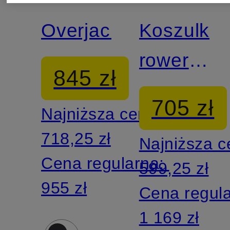
STUDIOS
STUDIOS
Overjacket
Koszulka
rowerowa
845 zł
MECHAN
705 zł
Najniższa cena:
RAIN
718,25 zł
Najniższa 
Cena regularna:
599,25 zł
955 zł
Cena regul
1 169 zł