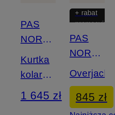
+ rabat
PAS
promocyjny
PAS
NORMAL
NORMAL
STUDIOS
Kurtka
STUDIOS
Overjacke
kolarska
MECHANISM
1 645 zł
845 zł
SHELL
Najniższa 