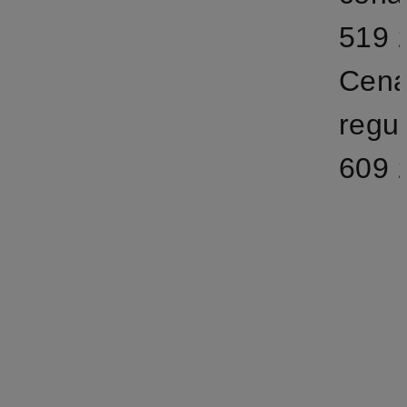
519 z
Cen
regu
609 z