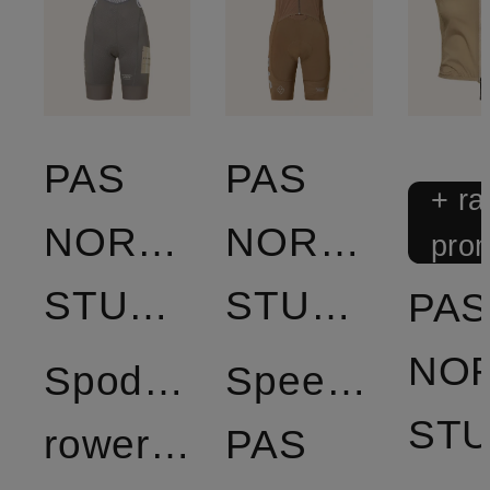
PAS
PAS
+ ra
NORMAL
NORMAL
pro
STUDIOS
STUDIOS
PAS
NO
Spodnie
Speedsuit
rowerowe
PAS