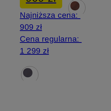
RACE
AWAY
Najniższa cena:
UTILITY
909 zł
Cena regularna:
1 299 zł