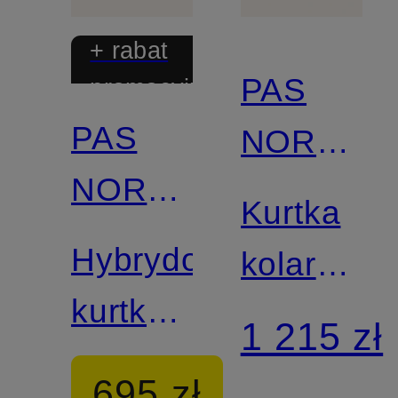
+ rabat
PAS
promocyjny
PAS
NORMAL
NORMAL
STUDIOS
Kurtka
STUDIOS
Hybrydowa
kolarska
kurtka
MECHAN
1 215 zł
polarowa
695 zł