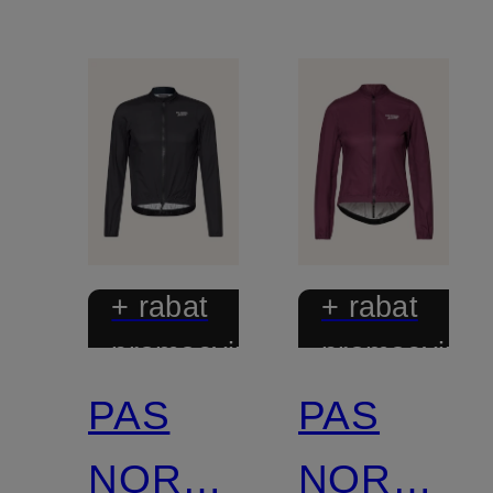
+ rabat
+ rabat
promocyjny
promocyjny
PAS
PAS
NORMAL
NORMAL