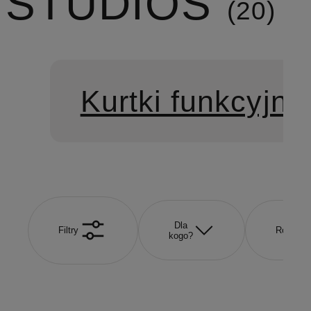
STUDIOS
20
Kurtki funkcyjne
Dla
Filtry
Rozmiar
kogo?