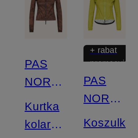
+ rabat
PAS
promocyjny
PAS
NORMAL
NORMAL
STUDIOS
Kurtka
STUDIOS
Koszulka
kolarska