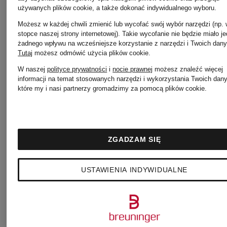
używanych plików cookie, a także dokonać indywidualnego wyboru.
Możesz w każdej chwili zmienić lub wycofać swój wybór narzędzi (np.
stopce naszej strony internetowej). Takie wycofanie nie będzie miało j
żadnego wpływu na wcześniejsze korzystanie z narzędzi i Twoich dany
Tutaj
możesz odmówić użycia plików cookie
.
W naszej
polityce prywatności
i
nocie prawnej
możesz znaleźć więcej
informacji na temat stosowanych narzędzi i wykorzystania Twoich dan
które my i nasi partnerzy gromadzimy za pomocą plików cookie.
+ rabat
+ rabat
ZGADZAM SIĘ
promocyjny
promocyjny
USTAWIENIA INDYWIDUALNE
PAS
PAS
NORMAL
NORMAL