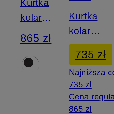
Kurtka
STUDIOS
Kurtka
kolarska
kolarska
MECHANISM
865 zł
MECHAN
STOW
735 zł
STOW
AWAY
Najniższa 
AWAY
735 zł
Cena regul
865 zł