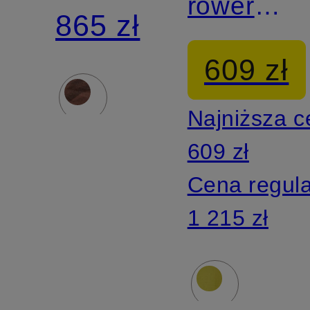
rowerowa
MECHANISM
865 zł
MECHAN
STOW
609 zł
RAIN
AWAY
Najniższa 
609 zł
Cena regul
1 215 zł