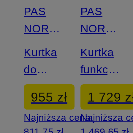
PAS
PAS
NORMAL
NORMAL
STUDIOS
STUDIOS
Kurtka
Kurtka
do
funkcyjna
biegania
OFF-
955 zł
1 729 z
BALANCE
RACE
Najniższa cena:
Najniższa 
811,75 zł
1 469,65 zł