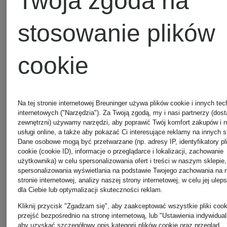
Twoja zgoda na
10DAYS
MARC
stosowanie plików
AUREL
cookie
Betty
Barclay
MARC
Na tej stronie internetowej Breuninger używa plików cookie i innych tec
internetowych ("Narzędzia"). Za Twoją zgodą, my i nasi partnerzy (dos
zewnętrzni) używamy narzędzi, aby poprawić Twój komfort zakupów i 
CAIN
usługi online, a także aby pokazać Ci interesujące reklamy na innych s
Dane osobowe mogą być przetwarzane (np. adresy IP, identyfikatory pl
CAMBIO
cookie (cookie ID), informacje o przeglądarce i lokalizacji, zachowanie
użytkownika) w celu spersonalizowania ofert i treści w naszym sklepie,
spersonalizowania wyświetlania na podstawie Twojego zachowania na 
Marc
stronie internetowej, analizy naszej strony internetowej, w celu jej ulep
dla Ciebie lub optymalizacji skuteczności reklam.
CATNOIR
Kliknij przycisk "Zgadzam się", aby zaakceptować wszystkie pliki cook
O'Polo
przejść bezpośrednio na stronę internetową, lub "Ustawienia indywidual
aby uzyskać szczegółowy opis kategorii plików cookie oraz przegląd