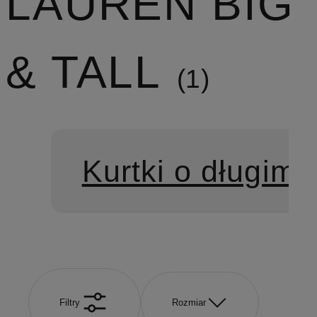
LAUREN BIG
& TALL
1
Kurtki o długim 
Filtry
Rozmiar