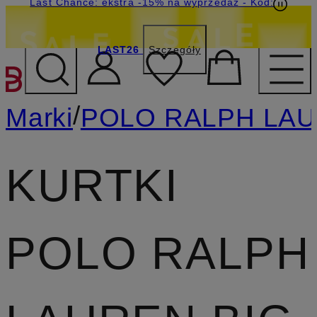
Last Chance: ekstra -15% na wyprzedaż
- Kod:
LAST26
Szczegóły
PRZEJDŹ DO GŁÓWNEJ 
/
Marki
POLO RALPH LAUR
KURTKI
POLO RALPH