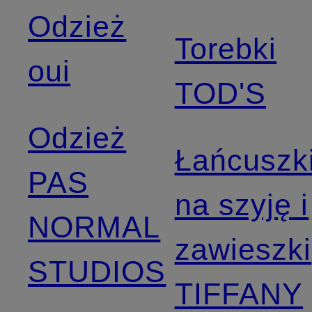
Odzież
Torebki
oui
TOD'S
Odzież
Łańcuszk
PAS
na szyję i
NORMAL
zawieszki
STUDIOS
TIFFANY