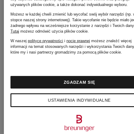
używanych plików cookie, a także dokonać indywidualnego wyboru.
CIRCOLO
Możesz w każdej chwili zmienić lub wycofać swój wybór narzędzi (np.
Max
stopce naszej strony internetowej). Takie wycofanie nie będzie miało j
żadnego wpływu na wcześniejsze korzystanie z narzędzi i Twoich dany
1901
Tutaj
możesz odmówić użycia plików cookie
.
Mara
W naszej
polityce prywatności
i
nocie prawnej
możesz znaleźć więcej
informacji na temat stosowanych narzędzi i wykorzystania Twoich dan
które my i nasi partnerzy gromadzimy za pomocą plików cookie.
COS
MRS &
ZGADZAM SIĘ
DEMELLIER
HUGS
USTAWIENIA INDYWIDUALNE
DOROTHEE
PESERI