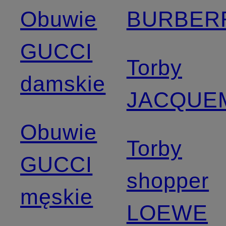
Obuwie
BURBER
GUCCI
Torby
damskie
JACQUE
Obuwie
Torby
GUCCI
shopper
męskie
LOEWE