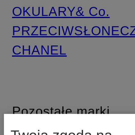
OKULARY
& Co.
PRZECIWSŁONEC
CHANEL
Pozostałe marki