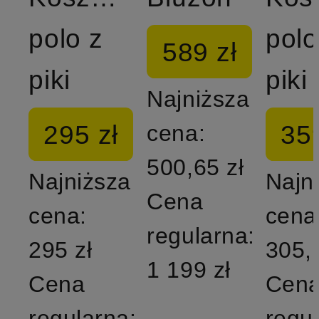
polo z
polo
589 zł
piki
piki
Najniższa
295 zł
359
cena:
500,65 zł
Najniższa
Najn
Cena
cena:
cena
regularna:
295 zł
305,
1 199 zł
Cena
Cen
regularna:
regu