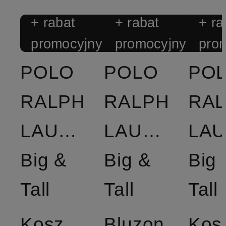
+ rabat
+ rabat
+ ra
promocyjny
promocyjny
pro
POLO
POLO
PO
RALPH
RALPH
RA
LAUREN
LAUREN
LA
Big &
Big &
Big 
Tall
Tall
Tall
Koszulka
Bluzon
Kos