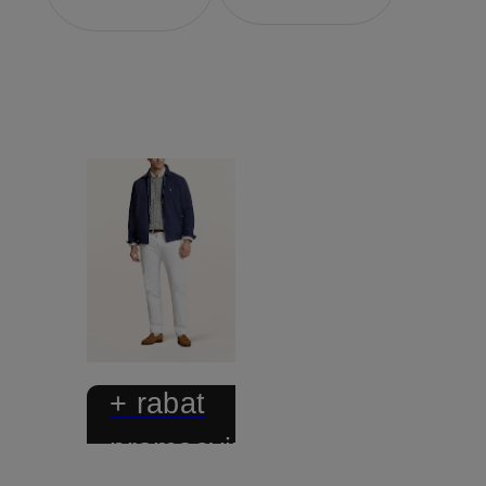
+ rabat
promocyjny