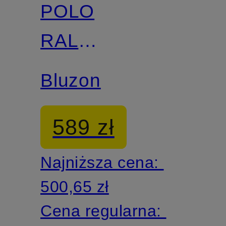
POLO
RALPH
LAUREN
Bluzon
Big &
589 zł
Tall
Najniższa cena:
500,65 zł
Cena regularna: