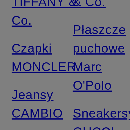
TIFFANY &
& Co.
Co.
Płaszcze
Czapki
puchowe
MONCLER
Marc
O'Polo
Jeansy
CAMBIO
Sneakers