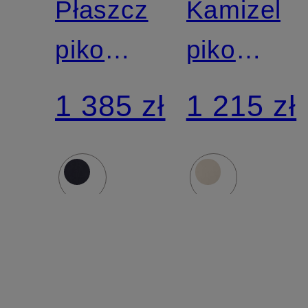
Płaszcz
Kamizelk
pikowany
pikowana
TAYLOR
IRIA
1 385 zł
1 215 zł