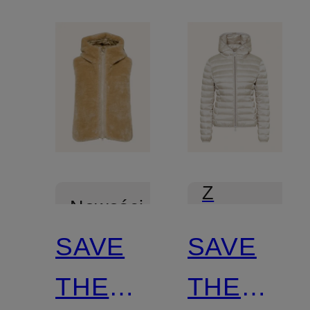
Z
Nowości
certyfikatem
SAVE
SAVE
Z
THE
THE
certyfikatem