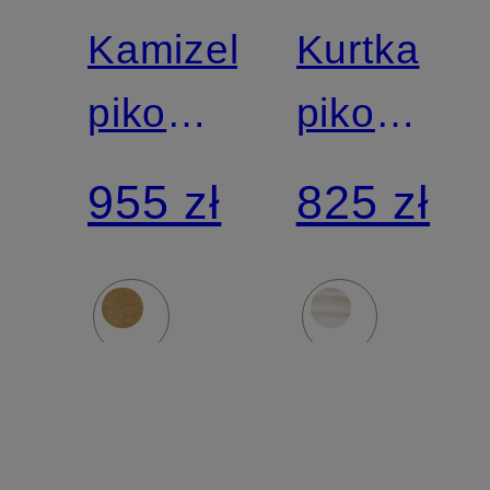
DUCK
DUCK
Kamizelka
Kurtka
pikowana
pikowana
CASSANDRA
ALEXIS
955 zł
825 zł
z
mieszanki
materiałów