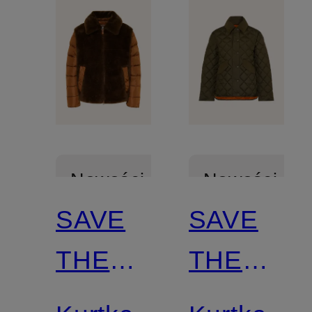
Nowości
Nowości
SAVE
SAVE
Z
Z
THE
THE
certyfikatem
certyfikatem
DUCK
DUCK