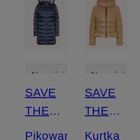
Nowości
Nowości
SAVE
SAVE
Z
Z
THE
THE
certyfikatem
certyfikatem
DUCK
DUCK
Pikowany
Kurtka