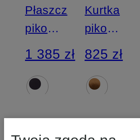
DUCK
DUCK
Płaszcz
Kurtka
pikowany
pikowana
TAYLOR
ALEXIS
1 385 zł
825 zł