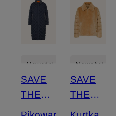
Nowości
Nowości
SAVE
SAVE
Z
Z
THE
THE
certyfikatem
certyfikatem
DUCK
DUCK
Pikowany
Kurtka