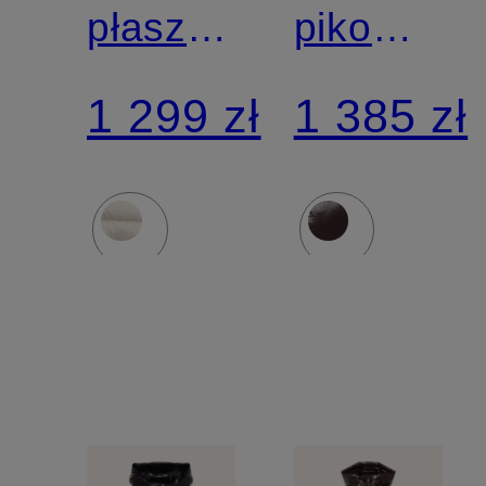
płaszcz
pikowana
CLELIA
COSMAR
1 299 zł
1 385 zł
z
z
odpinanym
odpinany
kapturem
kapturem