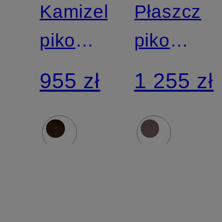
DUCK
DUCK
Kamizelka
Płaszcz
pikowana
pikowany
CASSANDRA
LYSA
955 zł
1 255 zł
z
mieszanki
materiałów