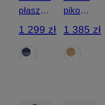
płaszcz
pikowana
CLELIA
COSMAR
1 299 zł
1 385 zł
z
z
odpinanym
odpinany
kapturem
kapturem