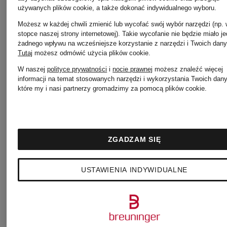
DUCK
DUCK
używanych plików cookie, a także dokonać indywidualnego wyboru.
Kurtka
Kurtka
Możesz w każdej chwili zmienić lub wycofać swój wybór narzędzi (np.
stopce naszej strony internetowej). Takie wycofanie nie będzie miało j
żadnego wpływu na wcześniejsze korzystanie z narzędzi i Twoich dany
pikowana
HOPE
Tutaj
możesz odmówić użycia plików cookie
.
W naszej
polityce prywatności
i
nocie prawnej
możesz znaleźć więcej
BIDDY
informacji na temat stosowanych narzędzi i wykorzystania Twoich dan
które my i nasi partnerzy gromadzimy za pomocą plików cookie.
649 zł
519 zł
Najniższa cena:
Najniższa 
ZGADZAM SIĘ
551,65 zł
519 zł
USTAWIENIA INDYWIDUALNE
Cena regularna:
Cena regul
1 515 zł
1 035 zł