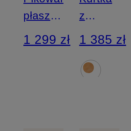
płaszcz
z
SADIE
futerkiem
1 299 zł
1 385 zł
typu
teddy
HANA z
mieszanki
materiałó