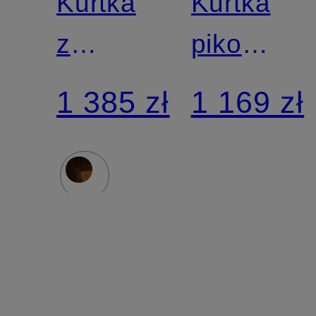
Kurtka
Kurtka
z
pikowana
futerkiem
JODIE
1 385 zł
1 169 zł
typu
teddy
HANA z
mieszanki
materiałów