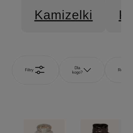
Kamizelki
Ku
Dla
Filtry
Rozmiar
kogo?