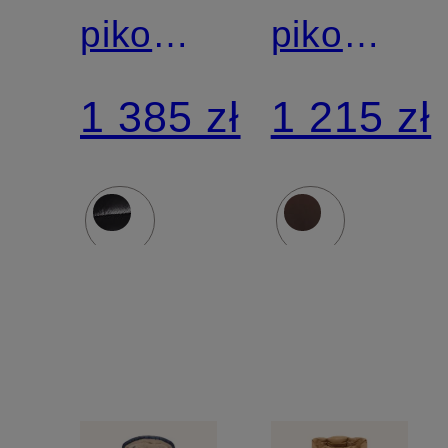
pikowana
pikowana
COSMARY
IRIA
1 385 zł
1 215 zł
z
odpinanym
kapturem