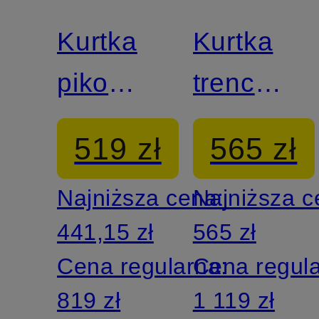
DUCK
DUCK
Kurtka
Kurtka
pikowana
trenczow
ALEXA
GARBO
519 zł
565 zł
Najniższa cena:
Najniższa 
441,15 zł
565 zł
Cena regularna:
Cena regul
819 zł
1 119 zł