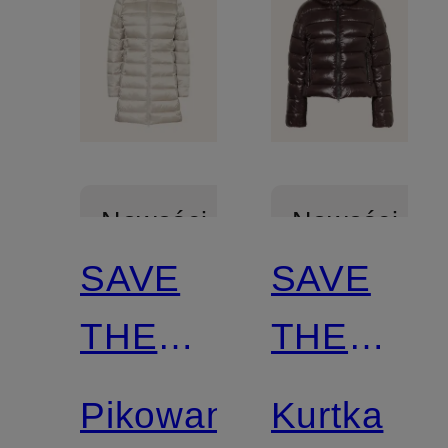
Nowości
Nowości
SAVE
SAVE
Z
Z
THE
THE
certyfikatem
certyfikatem
DUCK
DUCK
Pikowany
Kurtka