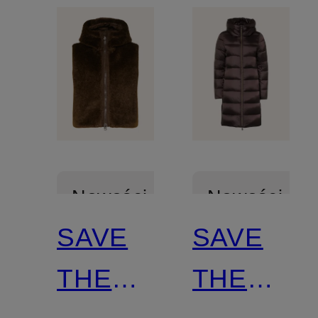
Nowości
Nowości
SAVE
SAVE
Z
Z
THE
THE
certyfikatem
certyfikatem