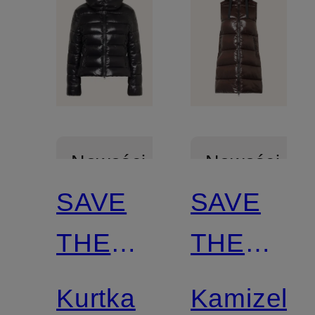
Nowości
Nowości
SAVE
SAVE
Z
Z
THE
THE
certyfikatem
certyfikatem
DUCK
DUCK
Kurtka
Kamizelk