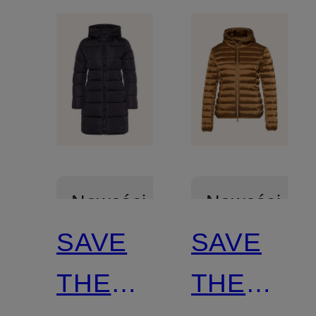
Nowości
Nowości
SAVE
SAVE
Z
Z
THE
THE
certyfikatem
certyfikatem