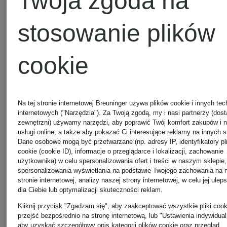
Twoja zgoda na
stosowanie plików
cookie
Na tej stronie internetowej Breuninger używa plików cookie i innych tec
internetowych ("Narzędzia"). Za Twoją zgodą, my i nasi partnerzy (dos
zewnętrzni) używamy narzędzi, aby poprawić Twój komfort zakupów i 
+ rabat
+ rabat
usługi online, a także aby pokazać Ci interesujące reklamy na innych s
Dane osobowe mogą być przetwarzane (np. adresy IP, identyfikatory pl
promocyjny
promocyjny
cookie (cookie ID), informacje o przeglądarce i lokalizacji, zachowanie
użytkownika) w celu spersonalizowania ofert i treści w naszym sklepie,
spersonalizowania wyświetlania na podstawie Twojego zachowania na 
SAVE
SAVE
Z
Z
stronie internetowej, analizy naszej strony internetowej, w celu jej ulep
dla Ciebie lub optymalizacji skuteczności reklam.
certyfikatem
certyfikatem
THE
THE
Kliknij przycisk "Zgadzam się", aby zaakceptować wszystkie pliki cook
przejść bezpośrednio na stronę internetową, lub "Ustawienia indywidual
aby uzyskać szczegółowy opis kategorii plików cookie oraz przegląd