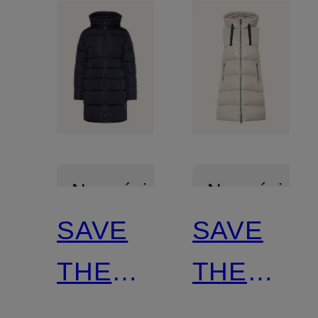
Nowości
Nowości
SAVE
SAVE
Z
Z
THE
THE
certyfikatem
certyfikatem
DUCK
DUCK