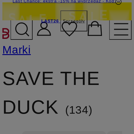
Last Chance: ekstra -15% na wyprzedaż
- Kod:
LAST26
Szczegóły
PRZEJDŹ DO GŁÓWNEJ 
Marki
SAVE THE
DUCK
134