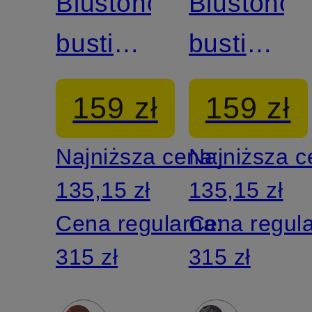
Biustonosz
Biustonos
bustier
bustier
FITS
FITS
159 zł
159 zł
EVERYBODY,
EVERYBO
Najniższa cena:
Najniższa 
2 szt.
2 szt.
135,15 zł
135,15 zł
Cena regularna:
Cena regul
315 zł
315 zł