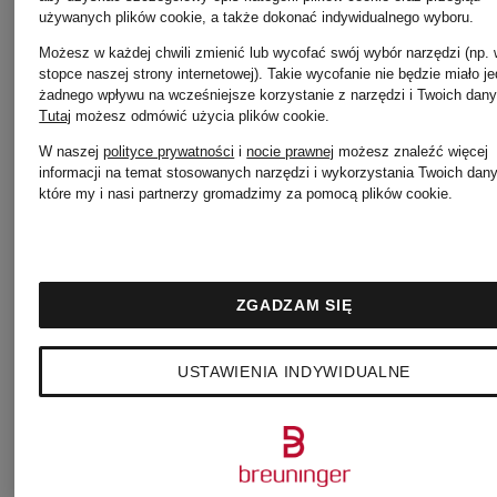
używanych plików cookie, a także dokonać indywidualnego wyboru.
Możesz w każdej chwili zmienić lub wycofać swój wybór narzędzi (np.
stopce naszej strony internetowej). Takie wycofanie nie będzie miało j
żadnego wpływu na wcześniejsze korzystanie z narzędzi i Twoich dany
Tutaj
możesz odmówić użycia plików cookie
.
W naszej
polityce prywatności
i
nocie prawnej
możesz znaleźć więcej
informacji na temat stosowanych narzędzi i wykorzystania Twoich dan
które my i nasi partnerzy gromadzimy za pomocą plików cookie.
Pozostałe marki
ZGADZAM SIĘ
10DAYS
Marc
USTAWIENIA INDYWIDUALNE
O'Polo
ALLUDE