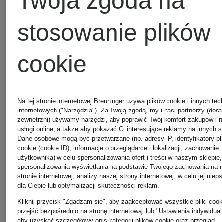
Twoja zgoda na
SKIMS
stosowanie plików
Sukienki
cookie
Majtki
rekreacyj
Na tej stronie internetowej Breuninger używa plików cookie i innych tec
SKIMS
SKIMS
internetowych ("Narzędzia"). Za Twoją zgodą, my i nasi partnerzy (dos
zewnętrzni) używamy narzędzi, aby poprawić Twój komfort zakupów i 
usługi online, a także aby pokazać Ci interesujące reklamy na innych s
Dane osobowe mogą być przetwarzane (np. adresy IP, identyfikatory pl
cookie (cookie ID), informacje o przeglądarce i lokalizacji, zachowanie
Majtki w
użytkownika) w celu spersonalizowania ofert i treści w naszym sklepie,
spersonalizowania wyświetlania na podstawie Twojego zachowania na 
stronie internetowej, analizy naszej strony internetowej, w celu jej ulep
wielopaku
dla Ciebie lub optymalizacji skuteczności reklam.
Kliknij przycisk "Zgadzam się", aby zaakceptować wszystkie pliki cook
przejść bezpośrednio na stronę internetową, lub "Ustawienia indywidual
SKIMS
aby uzyskać szczegółowy opis kategorii plików cookie oraz przegląd