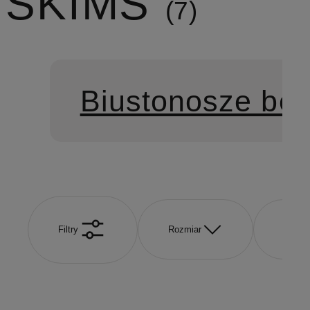
SKIMS
7
Biustonosze bez
Filtry
Rozmiar
Kolor