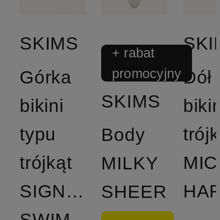
SKIMS
SKI
+ rabat
promocyjny
Górka
Dół 
SKIMS
bikini
bikin
typu
trój
Body
trójkąt
MI
MILKY
SIGNATURE
SHEER
SWIM