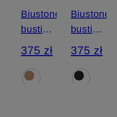
Biustonosz
Biustonos
bustier
bustier
FITS
FITS
375 zł
375 zł
EVERBODY,
EVERBOD
2 szt.
2 szt.