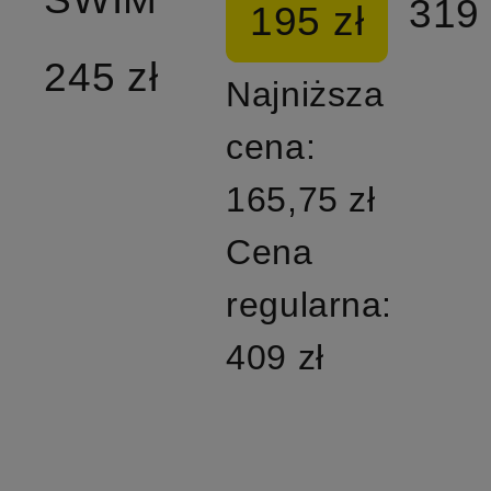
319 
195 zł
245 zł
Najniższa
cena:
165,75 zł
Cena
regularna:
409 zł