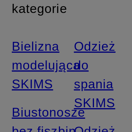
kategorie
Bielizna
Odzież
modelująca
do
SKIMS
spania
SKIMS
Biustonosze
bez fiszbin
Odzież