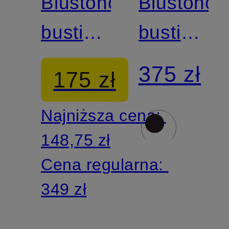
Biustonosz
Biustonos
bustier
bustier
FITS
FITS
375 zł
175 zł
EVERBODY,
EVERBOD
Najniższa cena:
2 szt.
2 szt.
148,75 zł
Cena regularna:
349 zł