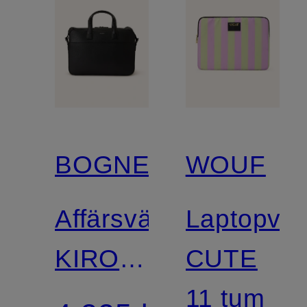
BOGNER
WOUF
Affärsväska
Laptopvä
KIRORO
CUTE
MARLON
11 tum