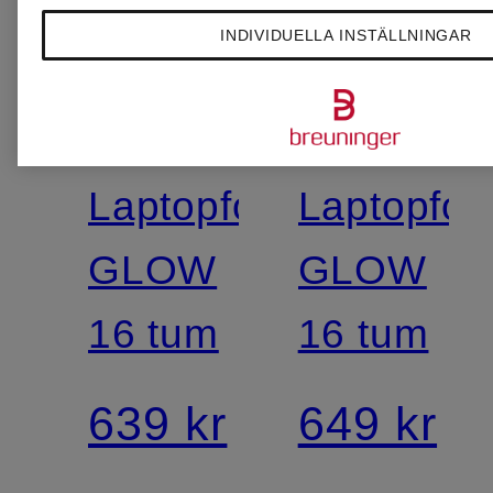
INDIVIDUELLA INSTÄLLNINGAR
WOUF
WOUF
Laptopfodral
Laptopfod
GLOW
GLOW
16 tum
16 tum
639 kr
649 kr