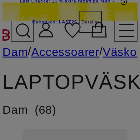
Last Chance: 15 % extra rabatt på rean
-
Rabattkod:
LAST26
Detaljer
HOPPA TILL HUVUDINNE
/
/
Dam
Accessoarer
Väsko
LAPTOPVÄS
Dam
68