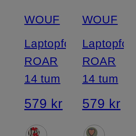
WOUF
WOUF
Laptopfodral
Laptopfod
ROAR
ROAR
14 tum
14 tum
579 kr
579 kr