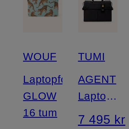
WOUF
TUMI
Laptopfodral
AGENT
GLOW
Laptopvä
16 tum
AGENT
7 495 kr