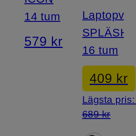
Laptopvä
14 tum
SPLÄSH
579 kr
16 tum
409 kr
Lägsta pris
689 kr