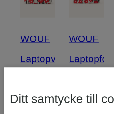
WOUF
WOUF
Laptopväska
Laptopfod
CUTE
GLOW
11 tum
16 tum
Ditt samtycke till c
519 kr
649 kr