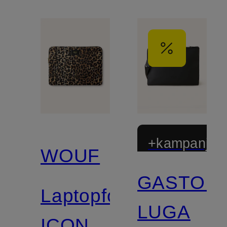
+kampanjrab
WOUF
GASTON
Laptopfodral
LUGA
ICON