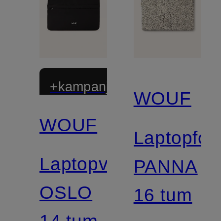
+kampanjrabatt
WOUF
WOUF
Laptopfod
Laptopväska
PANNA
OSLO
16 tum
14 tum