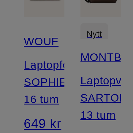
Nytt
WOUF
MONTBL
Laptopfodral
Laptopvä
SOPHIE
SARTORI
16 tum
13 tum
649 kr