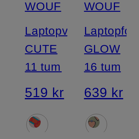
WOUF
WOUF
Laptopväska
Laptopfod
CUTE
GLOW
11 tum
16 tum
519 kr
639 kr