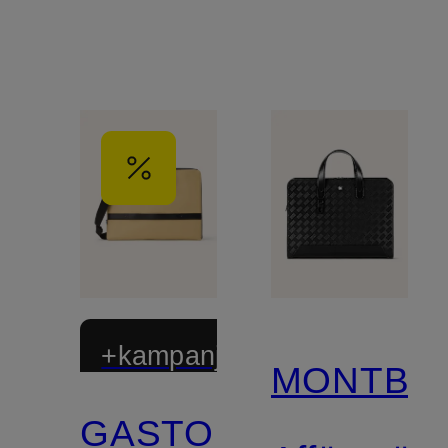
+kampanjrabatt
MONTBL
GASTON