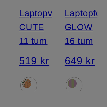
Laptopväska
Laptopfod
CUTE
GLOW
11 tum
16 tum
519 kr
649 kr