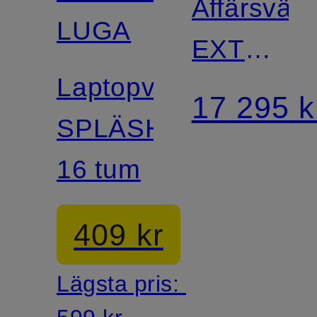
Affärsväs
LUGA
EXTREM
Laptopväska
3.0
17 295 k
SPLÄSH
16 tum
409 kr
Lägsta pris: