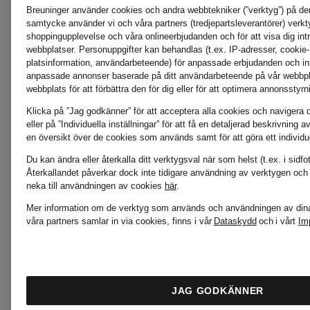
Breuninger använder cookies och andra webbtekniker (”verktyg”) på de
samtycke använder vi och våra partners (tredjepartsleverantörer) verktyg
shoppingupplevelse och våra onlineerbjudanden och för att visa dig in
webbplatser. Personuppgifter kan behandlas (t.ex. IP-adresser, cookie
platsinformation, användarbeteende) för anpassade erbjudanden och inne
anpassade annonser baserade på ditt användarbeteende på vår webbpl
webbplats för att förbättra den för dig eller för att optimera annonsstyrn
Klicka på ”Jag godkänner” för att acceptera alla cookies och navigera d
eller på ”Individuella inställningar” för att få en detaljerad beskrivning
en översikt över de cookies som används samt för att göra ett individue
Du kan ändra eller återkalla ditt verktygsval när som helst (t.ex. i sidf
Återkallandet påverkar dock inte tidigare användning av verktygen och 
neka till användningen av cookies
här
.
Mer information om de verktyg som används och användningen av dina
våra partners samlar in via cookies, finns i vår
Dataskydd
och i vårt
Im
JAG GODKÄNNER