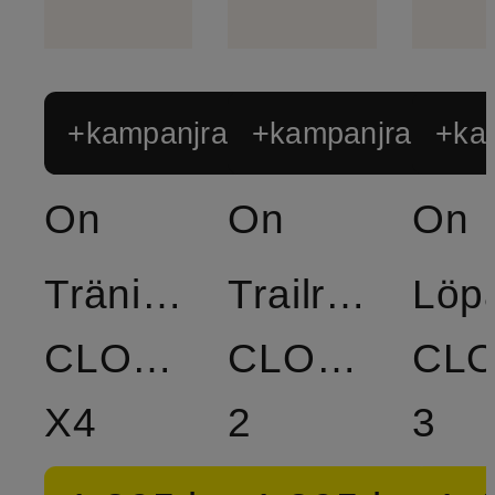
+kampanjrabatt
+kampanjrabatt
+ka
On
On
On
Träningsskor
Trailrunnings
Löp
CLOUD
CLOUDVIST
CL
X4
2
3