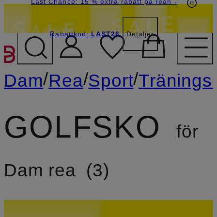
Last Chance: 15 % extra rabatt på rean
-
Rabattkod:
LAST26
Detaljer
HOPPA TILL HUVUDINNE
/
/
/
Dam
Rea
Sport
Tränings
GOLFSKO
för
Dam rea
3