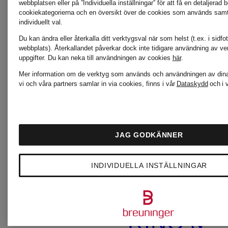
green
webbplatsen eller på ”Individuella inställningar” för att få en detaljerad 
cookiekategorierna och en översikt över de cookies som används samt f
individuellt val.
ESSENTIEL
Du kan ändra eller återkalla ditt verktygsval när som helst (t.ex. i sidfo
webbplats). Återkallandet påverkar dock inte tidigare användning av ve
POMME
uppgifter.
Du kan neka till användningen av cookies
här
.
ANTWERP
Mer information om de verktyg som används och användningen av dina
vi och våra partners samlar in via cookies, finns i vår
Dataskydd
och i 
D'OR
Grace
RAFFAE
JAG GODKÄNNER
INDIVIDUELLA INSTÄLLNINGAR
HERZEN'S
ROSSI
ANGELEGENHEIT
RINO &