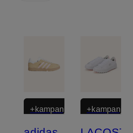
+kampanjrabatt
+kampanjrab
adidas
LACOST