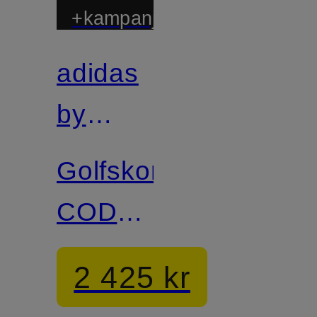
+kampanjrabatt
adidas
by
Stella
Golfskor
McCartney
CODECHAOS
BOA
2 425 kr