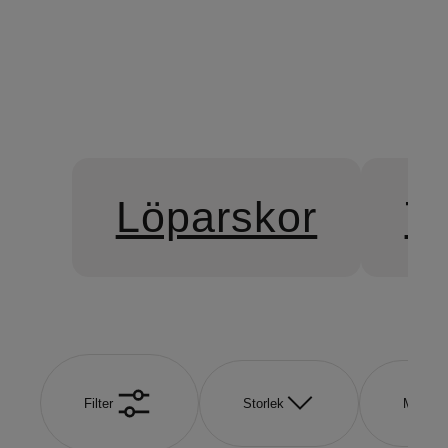
Löparskor
Tr
Filter
Storlek
Märke