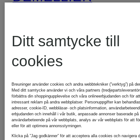
No.1
DOROTHEE
Como
Ditt samtycke till
SCHUMACHER
cookies
OPUS
Emily
Breuninger använder cookies och andra webbtekniker (”verktyg”) på de
Med ditt samtycke använder vi och våra partners (tredjepartsleverantöre
VAN
oui
förbättra din shoppingupplevelse och våra onlineerbjudanden och för att
intressant reklam på andra webbplatser. Personuppgifter kan behandlas 
adresser, cookie-ID, webbläsar- och platsinformation, användarbeteen
DEN
erbjudanden och innehåll i vår butik, anpassade annonser baserade på 
användarbeteende på vår webbplats, analys av vår webbplats för att för
paul
eller för att optimera annonsstyrningen.
BERGH
Klicka på ”Jag godkänner” för att acceptera alla cookies och navigera dir