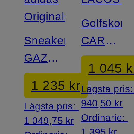
Certifierad
Originals
Golfskor
Sneakers
CARNAB
GAZELLE
GOLF
1 045 k
GOLF
1 235 kr
Lägsta pris
940,50 kr
Lägsta pris:
Ordinarie:
1 049,75 kr
1 395 kr