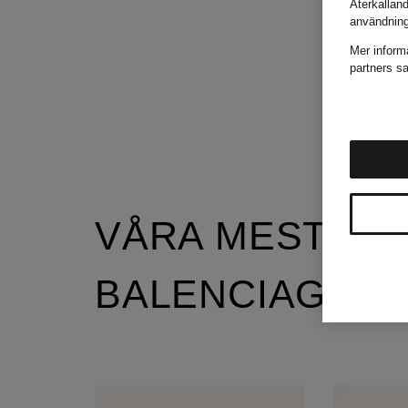
Återkallan
användnin
Mer inform
partners sa
VÅRA MEST PO
BALENCIAGA