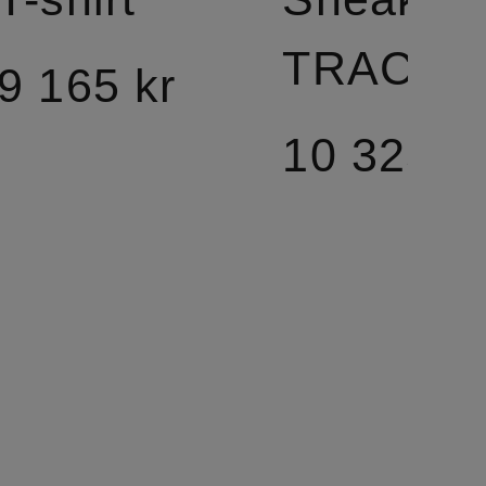
TRACK
9 165 kr
10 325 k