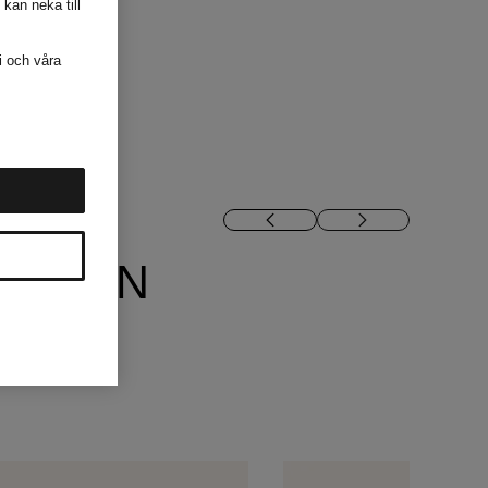
 kan neka till
i och våra
 FRÅN