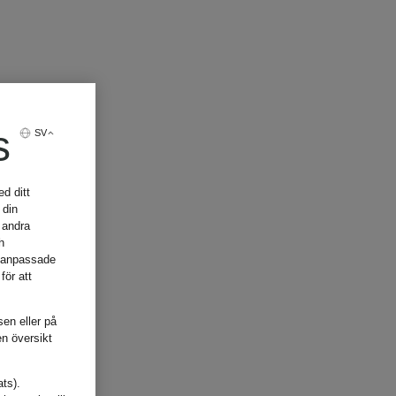
s
SV
d ditt
 din
 andra
h
, anpassade
för att
sen eller på
en översikt
ats).