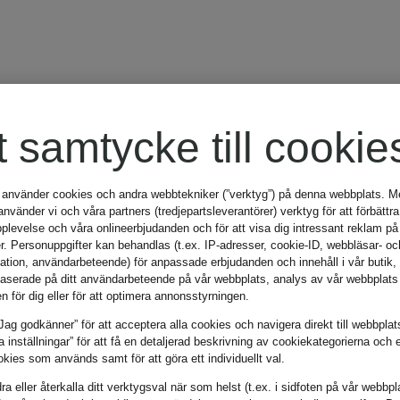
t samtycke till cookie
 använder cookies och andra webbtekniker (”verktyg”) på denna webbplats. Me
vänder vi och våra partners (tredjepartsleverantörer) verktyg för att förbättra
plevelse och våra onlineerbjudanden och för att visa dig intressant reklam på
r. Personuppgifter kan behandlas (t.ex. IP-adresser, cookie-ID, webbläsar- oc
mation, användarbeteende) för anpassade erbjudanden och innehåll i vår butik
aserade på ditt användarbeteende på vår webbplats, analys av vår webbplats 
en för dig eller för att optimera annonsstyrningen.
Jag godkänner” för att acceptera alla cookies och navigera direkt till webbplat
la inställningar” för att få en detaljerad beskrivning av cookiekategorierna och 
kies som används samt för att göra ett individuellt val.
a eller återkalla ditt verktygsval när som helst (t.ex. i sidfoten på vår webbpl