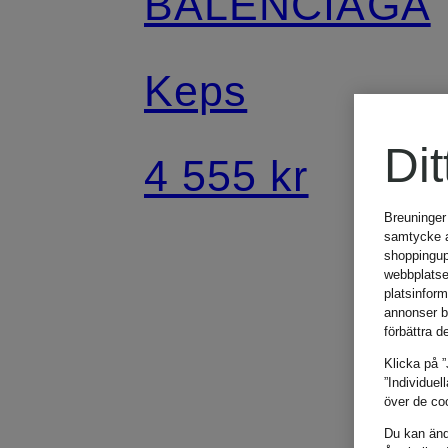
BALENCIAGA
Keps
Dit
4 555 kr
Breuninger
samtycke an
shoppingup
webbplatse
platsinfor
annonser b
förbättra d
Klicka på ”
”Individuel
över de coo
Du kan ändr