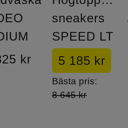
DEO
sneakers
DIUM
SPEED LT
825 kr
5 185 kr
Bästa pris:
8 645 kr