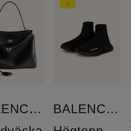
BALENCIAGA
BALENCIAGA
dväska
Högtoppade