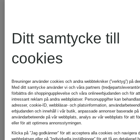
ESSENTIEL
POMME
ANTWERP
Ditt samtycke till
D'OR
cookies
Grace
RAFFAE
Breuninger använder cookies och andra webbtekniker (”verktyg”) på de
Med ditt samtycke använder vi och våra partners (tredjepartsleverantöre
HERZEN'S
ROSSI
förbättra din shoppingupplevelse och våra onlineerbjudanden och för att
intressant reklam på andra webbplatser. Personuppgifter kan behandlas 
adresser, cookie-ID, webbläsar- och platsinformation, användarbeteen
ANGELEGENHEIT
erbjudanden och innehåll i vår butik, anpassade annonser baserade på 
användarbeteende på vår webbplats, analys av vår webbplats för att för
RINO &
eller för att optimera annonsstyrningen.
Klicka på ”Jag godkänner” för att acceptera alla cookies och navigera dir
webbplatsen eller på ”Individuella inställningar” för att få en detaljerad 