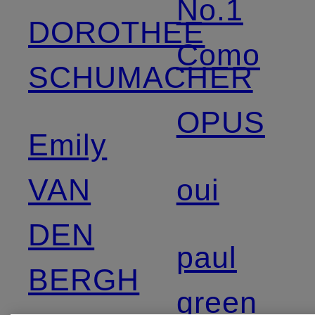
No.1
DOROTHEE
Como
SCHUMACHER
OPUS
Emily
VAN
oui
DEN
paul
BERGH
green