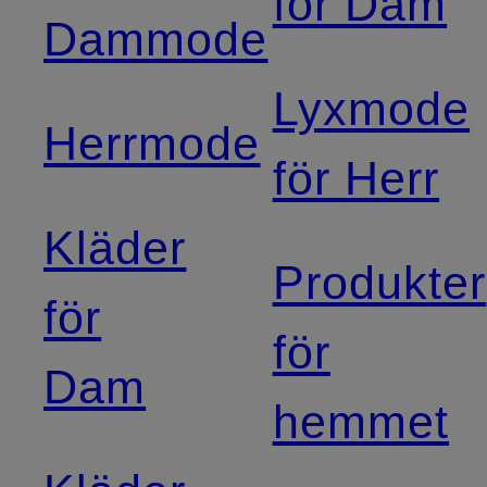
för Dam
Dammode
Lyxmode
Herrmode
för Herr
Kläder
Produkter
för
för
Dam
hemmet