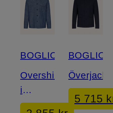
BOGLIOLI
BOGLIOL
Overshirt
Överjacka
i
5 715 k
jeanslook