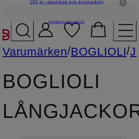
150 kr rabattkod och kostnadsfri
modeinspiration
HOPPA TILL HUVUDINNE
/
/
Varumärken
BOGLIOLI
J
BOGLIOLI
LÅNGJACKO