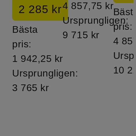
4 857,75 kr
2 285 kr
Bäst
Ursprungligen:
pris:
Bästa
9 715 kr
4 85
pris:
Ursp
1 942,25 kr
10 2
Ursprungligen:
3 765 kr