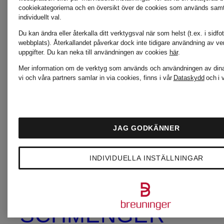
INUIKII
PELLE
cookiekategorierna och en översikt över de cookies som används samt f
individuellt val.
Du kan ändra eller återkalla ditt verktygsval när som helst (t.ex. i sidfo
webbplats). Återkallandet påverkar dock inte tidigare användning av ve
Jellycat
SKIMS
uppgifter.
Du kan neka till användningen av cookies
här
.
Mer information om de verktyg som används och användningen av dina
vi och våra partners samlar in via cookies, finns i vår
Dataskydd
och i 
Joseph
Smith
Ribkoff
& Soul
JAG GODKÄNNER
INDIVIDUELLA INSTÄLLNINGAR
KENNEL &
WELLEN
SCHMENGER