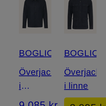
BOGLIOLI
BOGLIOL
Överjacka
Överjacka
i
i linne
materialmix
9 085 kr