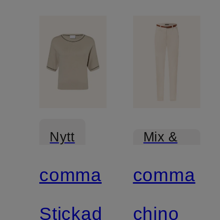
Nytt
Mix &
Match
comma
comma
Stickad
chino