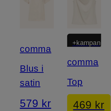
+kampanjrab
comma
comma
Blus i
Top
satin
579 kr
469 kr