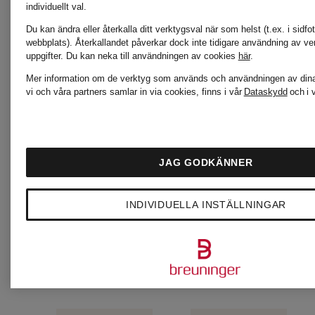
individuellt val.
594,15 kr
Du kan ändra eller återkalla ditt verktygsval när som helst (t.ex. i sidfo
webbplats). Återkallandet påverkar dock inte tidigare användning av ve
uppgifter.
Du kan neka till användningen av cookies
här
.
Ordinarie:
Mer information om de verktyg som används och användningen av dina
vi och våra partners samlar in via cookies, finns i vår
Dataskydd
och i 
1 035 kr
JAG GODKÄNNER
INDIVIDUELLA INSTÄLLNINGAR