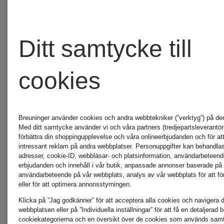
+kampanjrabatt
Nytt
Ditt samtycke till
comma
comma
cookies
Marlene-
Marlene-
Breuninger använder cookies och andra webbtekniker (”verktyg”) på de
Med ditt samtycke använder vi och våra partners (tredjepartsleverantöre
byxor i
byxor
förbättra din shoppingupplevelse och våra onlineerbjudanden och för att
intressant reklam på andra webbplatser. Personuppgifter kan behandlas 
adresser, cookie-ID, webbläsar- och platsinformation, användarbeteen
satin
erbjudanden och innehåll i vår butik, anpassade annonser baserade på 
användarbeteende på vår webbplats, analys av vår webbplats för att för
1 385 kr
699 kr
eller för att optimera annonsstyrningen.
Klicka på ”Jag godkänner” för att acceptera alla cookies och navigera dir
webbplatsen eller på ”Individuella inställningar” för att få en detaljerad 
Lägsta pris:
cookiekategorierna och en översikt över de cookies som används samt f