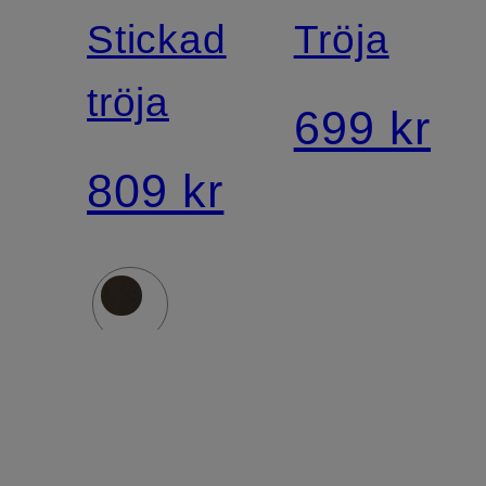
Stickad
Tröja
tröja
699 kr
809 kr