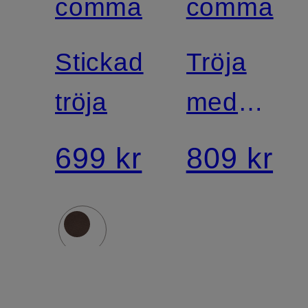
comma
comma
Stickad
Tröja
tröja
med
3/4-
699 kr
809 kr
ärmar