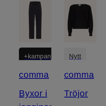
+kampanjrabatt
Nytt
comma
comma
Byxor i
Tröjor