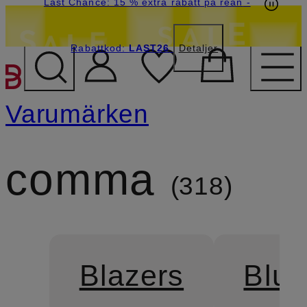
Last Chance: 15 % extra rabatt på rean
-
Rabattkod:
LAST26
Detaljer
HOPPA TILL HUVUDINNE
Varumärken
comma
318
Blazers
Blus