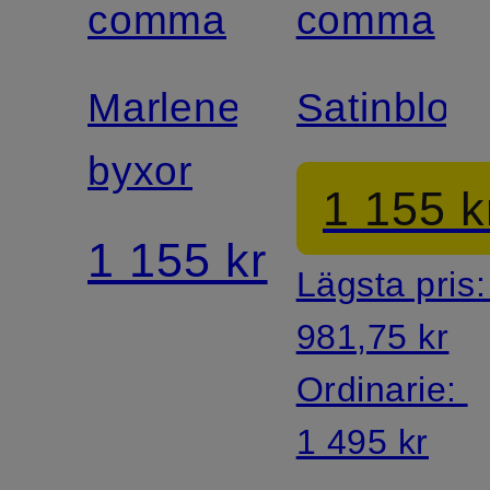
comma
comma
Marlene-
Satinblou
byxor
1 155 k
1 155 kr
Lägsta pris
981,75 kr
Ordinarie:
1 495 kr