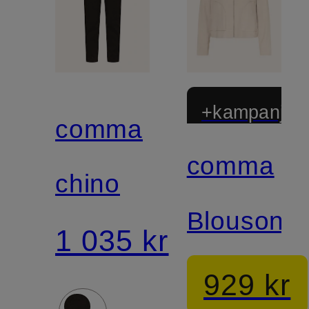
+kampanjrab
comma
comma
chino
Blouson
1 035 kr
929 kr