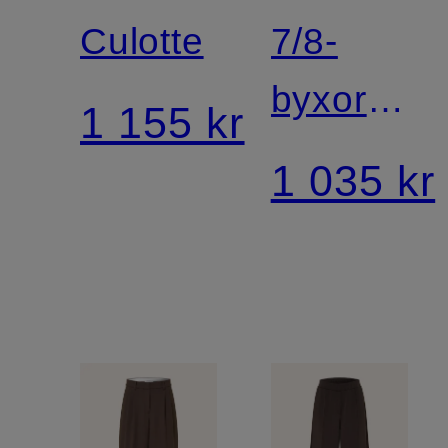
Culotte
7/8-
byxor i
1 155 kr
jersey
1 035 kr