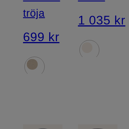
tröja
1 035 kr
699 kr