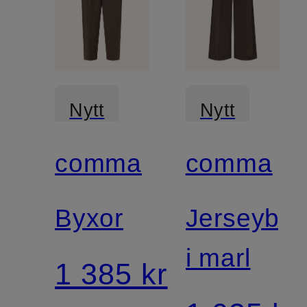
Nytt
Nytt
comma
comma
Byxor
Jerseybyx
i marl
1 385 kr