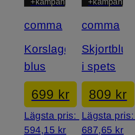
+kampanjrabatt
+kampanjrab
comma
comma
Korslagd
Skjortblus
blus
i spets
699 kr
809 kr
Lägsta pris:
Lägsta pris
594,15 kr
687,65 kr