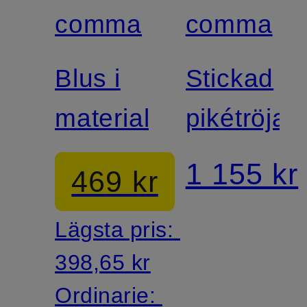
comma
comma
Blus i
Stickad
materialmix
pikétröja
1 155 kr
469 kr
Lägsta pris:
398,65 kr
Ordinarie: