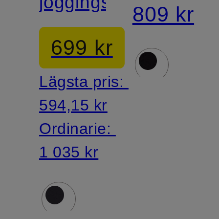
joggingstil
809 kr
699 kr
Lägsta pris:
594,15 kr
Ordinarie:
1 035 kr