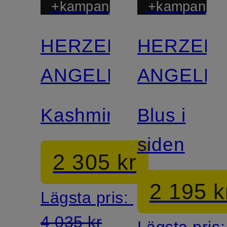
+kampanjrabatt
+kampanjrab
HERZEN'S
HERZEN'
ANGELEGENHEIT
ANGELEG
Kashmirtröja
Blus i
siden
2 305 kr
2 195 k
Lägsta pris:
4 035 kr
Lägsta pris