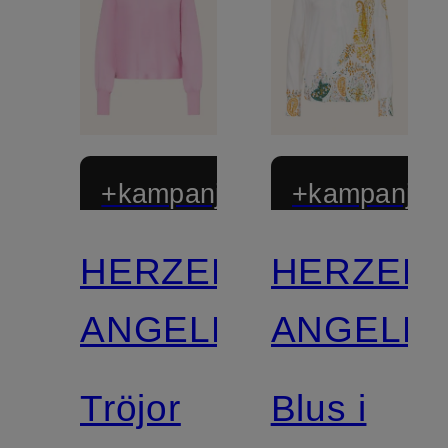
+kampanjrabatt
+kampanjrab
HERZEN'S
HERZEN'
ANGELEGENHEIT
ANGELEG
Tröjor
Blus i