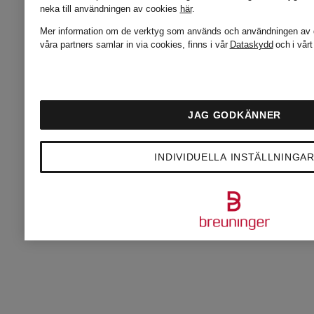
Lägsta pris
neka till användningen av cookies
här
.
Mer information om de verktyg som används och användningen av d
1 959,25 kr
Lägsta pris:
våra partners samlar in via cookies, finns i vår
Dataskydd
och i vår
Ordinarie:
2 086,75 kr
4 035 kr
Ordinarie:
JAG GODKÄNNER
3 285 kr
INDIVIDUELLA INSTÄLLNINGA