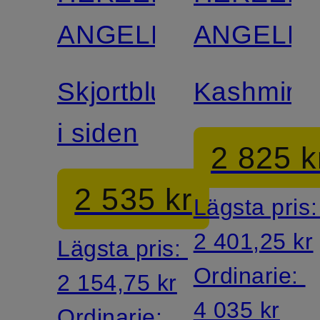
ANGELEGENHEIT
ANGELEG
Skjortblus
Kashmirtr
i siden
2 825 k
2 535 kr
Lägsta pris
2 401,25 kr
Lägsta pris:
Ordinarie:
2 154,75 kr
4 035 kr
Ordinarie: