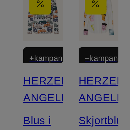
+kampanjrabatt
+kampanjrab
HERZEN'S
HERZEN'
ANGELEGENHEIT
ANGELEG
Blus i
Skjortblus