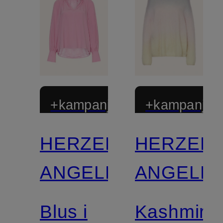
+kampanjrabatt
+kampanjrab
HERZEN'S
HERZEN'
ANGELEGENHEIT
ANGELEG
Blus i
Kashmirtr