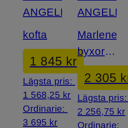
ANGELEGENHEIT
ANGELEG
kofta
Marlene-
byxor i
1 845 kr
siden
2 305 k
Lägsta pris:
1 568,25 kr
Lägsta pris
Ordinarie:
2 256,75 kr
3 695 kr
Ordinarie: