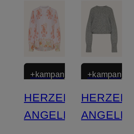
+kampanjrabatt
+kampanjrab
HERZEN'S
HERZEN'
ANGELEGENHEIT
ANGELEG