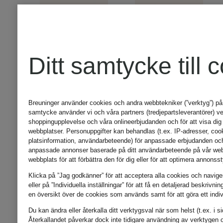
+kampanjrabatt
+kampanjrab
Ditt samtycke till 
HERZEN'S
HERZEN'
ANGELEGENHEIT
ANGELEG
Breuninger använder cookies och andra webbtekniker (”verktyg”) på
samtycke använder vi och våra partners (tredjepartsleverantörer) verk
shoppingupplevelse och våra onlineerbjudanden och för att visa dig
webbplatser. Personuppgifter kan behandlas (t.ex. IP-adresser, coo
Skjortblus
Kashmirtr
platsinformation, användarbeteende) för anpassade erbjudanden och i
anpassade annonser baserade på ditt användarbeteende på vår web
webbplats för att förbättra den för dig eller för att optimera annonss
i siden
Klicka på ”Jag godkänner” för att acceptera alla cookies och naviger
eller på ”Individuella inställningar” för att få en detaljerad beskrivn
2 305 k
en översikt över de cookies som används samt för att göra ett indivi
Du kan ändra eller återkalla ditt verktygsval när som helst (t.ex. i s
2 455 kr
Återkallandet påverkar dock inte tidigare användning av verktygen o