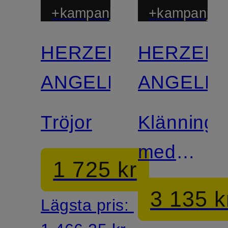
+kampanjrabatt
+kampanjrab
HERZEN'S
HERZEN'
ANGELEGENHEIT
ANGELEG
Tröjor
Klänning
med
1 725 kr
utskärnin
3 135 k
Lägsta pris:
och