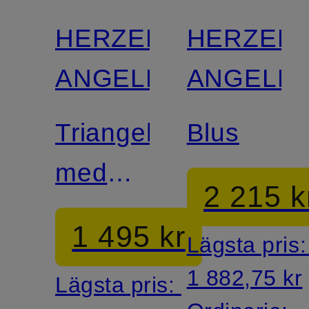
HERZEN'S
HERZEN'
ANGELEGENHEIT
ANGELEG
Triangelduk
Blus
med
2 215 k
kashmir
1 495 kr
Lägsta pris
1 882,75 kr
Lägsta pris: