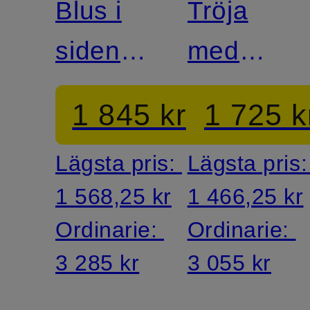
Blus i
Tröja
siden
med
med
alpacka
1 845 kr
1 725 k
volanger
Lägsta pris:
Lägsta pris
1 568,25 kr
1 466,25 kr
Ordinarie:
Ordinarie:
3 285 kr
3 055 kr