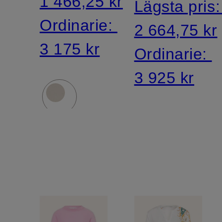
1 466,25 kr
Lägsta pris
volanger
Ordinarie:
2 664,75 kr
3 175 kr
Ordinarie:
3 925 kr