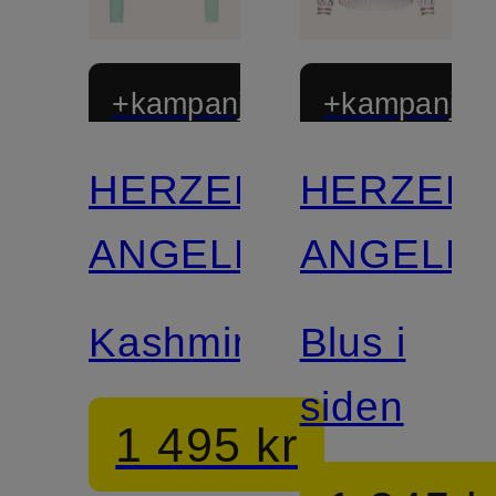
+kampanjrabatt
+kampanjrab
HERZEN'S
HERZEN'
ANGELEGENHEIT
ANGELEG
Kashmirtröja
Blus i
siden
1 495 kr